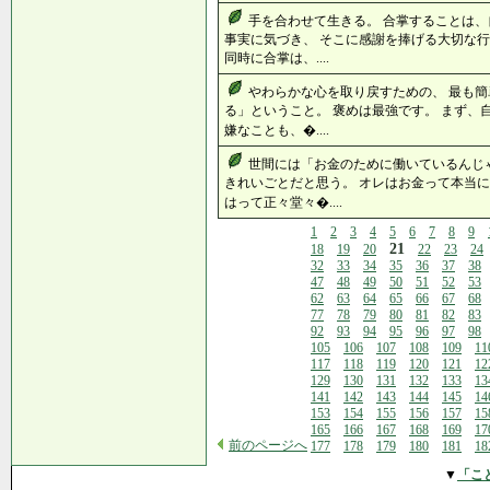
手を合わせて生きる。 合掌することは、
事実に気づき、 そこに感謝を捧げる大切な行
同時に合掌は、....
やわらかな心を取り戻すための、 最も簡
る」ということ。 褒めは最強です。 まず、
嫌なことも、�....
世間には「お金のために働いているんじ
きれいごとだと思う。 オレはお金って本当に
はって正々堂々�....
1
2
3
4
5
6
7
8
9
21
18
19
20
22
23
24
32
33
34
35
36
37
38
47
48
49
50
51
52
53
62
63
64
65
66
67
68
77
78
79
80
81
82
83
92
93
94
95
96
97
98
105
106
107
108
109
11
117
118
119
120
121
12
129
130
131
132
133
13
141
142
143
144
145
14
153
154
155
156
157
15
165
166
167
168
169
17
前のページへ
177
178
179
180
181
18
▼
「こ