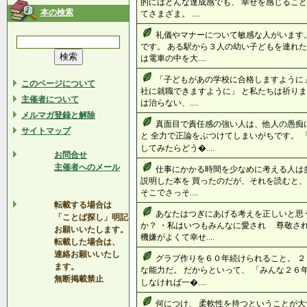
的にはどんな達成感でも、 幸せを感じること
本の検索
てさまざま。 ....
礼儀やマナーについて敏感な人がいます
です。 ある駅から３人の幼い子どもを連れた
は電車の中を大....
「子どもがあの学校に合格しますように」
このページについて
社に就職できますように」 と私たちは祈りま
主催者について
は治らない、....
メルマガ登録と解除
真面目で責任感の強い人は、他人の愚痴
サイトマップ
と 全力で正論をぶつけてしまいがちです。
してみたらどう�....
お問合せ
主催者へのメール
仕事にかかる時間を少なめに考える人は
説明した本を 買ったのだが、それを読むと、
そこでさっそ....
転載する場合は
あなたはつぎにあげる考えを正しいと思
「ことば探し」明記
か？ ・私はいつもみんなに愛され 尊敬さ
お願いいたします。
機嫌がよくて幸せ....
転載した場合は、
連絡お願いいたし
グラブ作りを６０年続けられること。 ２
ます。
な能力だ。 だからといって、 「みんな２６
無断掲載禁止
しなければ一�....
何につけ、 柔軟性を持つということが大