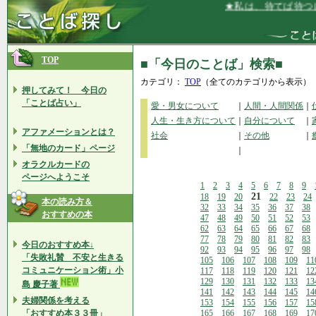
★私は、待てば待つほど
TOP
■「今日のことば」検索■
カテゴリ：
TOP
（全てのカテゴリから表示）
押してみて！ 今日の
「ことば占い」
愛・男女について
｜
人間・人間関係
｜
人生・生き方について
｜
自分について
｜
アファメーションとは？
社会
｜
その他
｜
「無地のカード」ページ
｜
オラクルカードの
ページへようこそ
1
2
3
4
5
6
7
8
9
21
18
19
20
22
23
24
本の読み方＆
32
33
34
35
36
37
38
おすすめの本
47
48
49
50
51
52
53
62
63
64
65
66
67
68
77
78
79
80
81
82
83
今日のおすすめ本↓
92
93
94
95
96
97
98
「失敗礼賛 不安と生きる
105
106
107
108
109
11
コミュニケーション術」小
117
118
119
120
121
12
129
130
131
132
133
13
島 慶子著
141
142
143
144
145
14
夫婦関係を考える
153
154
155
156
157
15
「おすすめ本３３冊」
165
166
167
168
169
17