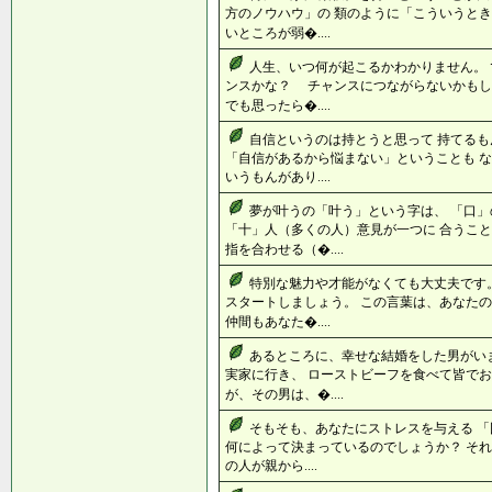
方のノウハウ」の 類のように「こういうとき
いところが弱�....
人生、いつ何が起こるかわかりません。 
ンスかな？ チャンスにつながらないかも
でも思ったら�....
自信というのは持とうと思って 持てる
「自信があるから悩まない」ということも な
いうもんがあり....
夢が叶うの「叶う」という字は、 「口」
「十」人（多くの人）意見が一つに 合うこと
指を合わせる（�....
特別な魅力や才能がなくても大丈夫です
スタートしましょう。 この言葉は、あなたの
仲間もあなた�....
あるところに、幸せな結婚をした男がい
実家に行き、 ローストビーフを食べて皆でお
が、その男は、�....
そもそも、あなたにストレスを与える 
何によって決まっているのでしょうか？ それ
の人が親から....