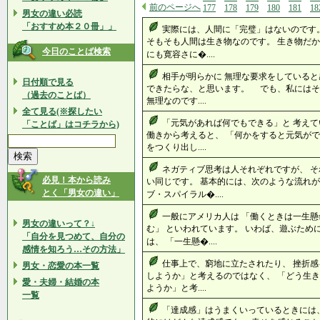
前のページへ
177
178
179
180
181
18
男女の違い必読
「おすすめ本２０冊」」
実際には、人間に「完璧」はないのです
そもそも人間は生き物なのです。 生き物だか
今日のことば検索
にも寛容さに�....
相手が明らかに 無理な要求をしていると
日付順で見る
できたらな、と思います。 でも、私には
（過去のことば）
無理なのです....
全て見る(※探したい
「元気があれば何でもできる」と 考えて
「ことば」はコチラから)
働きから考えると、 「何かをすると元気がで
をつくり出し....
ネガティブ思考は人それぞれですが、 
必見！本から読み
い同じです。 基本的には、次のような流れが
とく「男女の違い」
ブ・スパイラル�....
一般にアメリカ人は 「働くときは一生
男女の違いって？↓
む」 といわれています。 いわば、遊ぶため
「自分を見つめて、自分の
は、 「一生懸�....
感情を知ろう…その方法」
仕事上で、窮地に立たされたり、 挫折感
男女・恋愛の本一覧
しようか」と考えるのではなく、 「どう生き
愛・夫婦・結婚の本
ようか」と考....
一覧
「達成感」はうまくいっているときには、