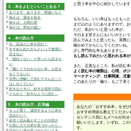
と思う本を中心に紹介しています
３．本をよむといいことある？
1.
あります、あります、間違いなく
2.
例えば、過去を知る
もちろん、いい本はもっともっと
3.
例えば、人間心理
まだ山のようにありますので、お
4.
例えば、男女の違い
ただ、私がいいと思った本が、
そのまま皆さんにもいいかという
４．本の読み方
読んでみようと思ったら、実際に
1.
今、読みたい本を読む！
確かめてからにしてくださいね。
2.
すすめられたからといって無理に
少し専門的な本もありますし。
読まない
もし読んでみたいと思われる本が
3.
「面白くない」と思ったら読まな
い
また、正直なところ、私が読む本
4.
「難しくてわからない本」も読ま
よく読む本の種類は、心理、ポジ
なくてもいい
マーケティング、仕事関連、児童
5.
完璧に理解して読む？そんなこと
このあたりの「偏り」もご了承く
はしなくていい
6.
好きなときに、好きな場所で読む
7.
ともかく「好きなように読む」
５．本の読み方…応用編
あなたの「おすすめ本」をぜひ
1.
もっと賢く、成功するように本を
おすすめ理由も教えてください
読みたい！
センテンス別にもメールが出せ
2.
必見！読み返えすことの大切さ
願いいたします。いずれ、この
3.
お気に入りの本が見つかったら…
す。
4.
読みたい本が見つからないとき