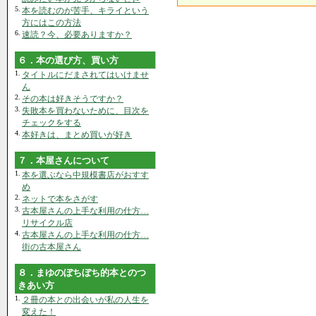
5.
本を読むのが苦手、キライという
方にはこの方法
6.
速読？今、必要ありますか？
６．本の選び方、買い方
1.
タイトルにだまされてはいけませ
ん
2.
その本は好きそうですか？
3.
失敗本を買わないために、目次を
チェックをする
4.
本好きは、まとめ買いが好き
７．本屋さんについて
1.
本を選ぶなら中規模書店がおすす
め
2.
ネットで本をさがす
3.
古本屋さんの上手な利用の仕方…
リサイクル店
4.
古本屋さんの上手な利用の仕方…
街の古本屋さん
８．まゆのぼちぼち的本とのつ
きあい方
1.
２冊の本との出会いが私の人生を
変えた！