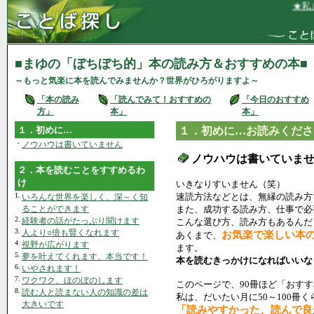
★私は
■まゆの「ぼちぼち的」本の読み方＆おすすめの本■
～もっと気楽に本を読んでみませんか？世界がひろがりますよ～
「本の読み
「読んでみて！おすすめの
「今日のおすすめ
方」
本」
本」
１．初めに…
１．初めに…お読みくださ
・
ノウハウは書いていません
ノウハウは書いていま
２．本を読むことをすすめるわ
け
いきなりすいません（笑）
1.
速読方法などとは、無縁の読み方
いろんな世界を楽しく、深～く知
ることができます
また、成功する読み方、仕事で必
2.
経験者の話がたっぷり聞けます
こんな選び方、読み方もあるんだ
3.
人より○倍も賢くなれます
お気楽で楽しい本
あくまで、
4.
視野が広がります
ます。
5.
夢を叶えてくれます、本当です！
本を読むきっかけになればいいな
6.
いやされます！
7.
ワクワク、ほのぼのします
このページで、90冊ほど「おす
8.
読む人と読まない人の知識の差は
私は、だいたい月に50～100冊
大きいです
「読みやすかった、読んで良