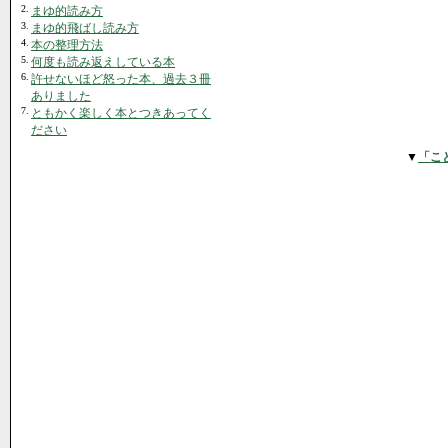
2.
まゆ的読み方
3.
まゆ的飛ばし読み方
4.
本の整理方法
5.
何度も読み返えしている本
6.
許せないほど怒った本、過去３冊
ありました
7.
ともかく楽しく本とつきあってく
ださい
▼
「こ