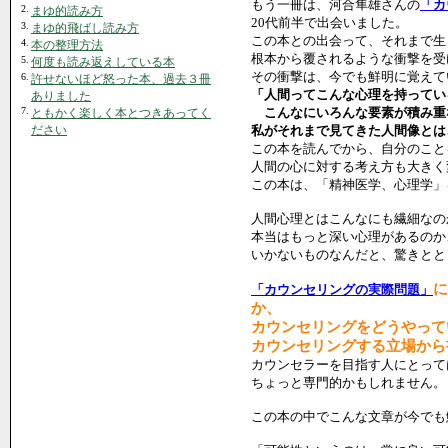
もう一冊は、河合隼雄さんの
「カ
2.
まゆ的読み方
20代前半で出会いました。
3.
まゆ的飛ばし読み方
この本との出会って、それまで生
4.
本の整理方法
根本から覆されるような衝撃を受
5.
何度も読み返えしている本
その衝撃は、今でも鮮明に覚えて
6.
許せないほど怒った本、過去３冊
「人間ってこんな心理を持ってい
ありました
7.
こんなにいろんな要素が積み重
ともかく楽しく本とつきあってく
ださい
私がそれまで見てきた人間像とは
この本を読んでから、自分のこと
人間の心に対する考え方も大きく
この本は、「精神医学、心理学」
人間心理とはこんなにも繊細なの
本当はもっと深い心理があるのか
いかないものなんだと、驚きとと
に
「カウンセリングの実際問題」
か、
カウンセリングをどうやって
カウンセリングする立場から
カウンセラーを目指す人にとって
ちょっと専門的かもしれません。
この本の中でこんな文章が今でも