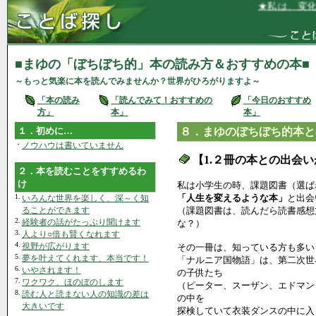
★私は、変化を恐れず、
■まゆの「ぼちぼち的」本の読み方＆おすすめの本■
～もっと気楽に本を読んでみませんか？世界がひろがりますよ～
「本の読み
「読んでみて！おすすめの
「今日のおすすめ
方」
本」
本」
１．初めに…
８．まゆのぼちぼち的本と
・
ノウハウは書いていません
【1.２冊の本との出会
２．本を読むことをすすめるわ
け
私は小学生の時、課題図書（選ば
1.
「人生を変えるような本」
と出会
いろんな世界を楽しく、深～く知
ることができます
（課題図書は、読んだら読書感想
2.
経験者の話がたっぷり聞けます
な？）
3.
人より○倍も賢くなれます
4.
視野が広がります
その一冊は、知っている方も多い
5.
夢を叶えてくれます、本当です！
「ナルニア国物語」は、第二次世
6.
いやされます！
の子供たち
7.
ワクワク、ほのぼのします
（ピーター、スーザン、エドマン
8.
読む人と読まない人の知識の差は
の中を
大きいです
探検していて衣装ダンスの中に入