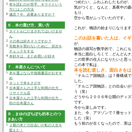
つめたい、ふわふわしたものが、
5.
本を読むのが苦手、キライという
気がつくと、なんと、真夜中の森
方にはこの方法
もり、
6.
速読？今、必要ありますか？
空から雪がふっていたのです。
６．本の選び方、買い方
これが、物語の始まりになります
1.
タイトルにだまされてはいけませ
ん
このお話を書いた人は、イギ
2.
その本は好きそうですか？
が、
3.
失敗本を買わないために、目次を
物語の描写が数学的で、これにも
チェックをする
本当に面白しろくて…どんどんナ
4.
本好きは、まとめ買いが好き
この世界の住人になりたいと思っ
この本で私は、
７．本屋さんについて
本を読む楽しさ、面白さをは
1.
本を選ぶなら中規模書店がおすす
「ナルニア国物語」は７冊構成で
め
した。
2.
ネットで本をさがす
「ナルニア国物語」との出会いが
3.
古本屋さんの上手な利用の仕方…
う（笑）
リサイクル店
どうやら２００６年公開のディズ
4.
古本屋さんの上手な利用の仕方…
です。
街の古本屋さん
今から楽しみです。
また、今、アマゾンで７冊セット
８．まゆのぼちぼち的本とのつ
した（笑）
きあい方
もう前のが古くなったので…実は
1.
２冊の本との出会いが私の人生を
変えた！