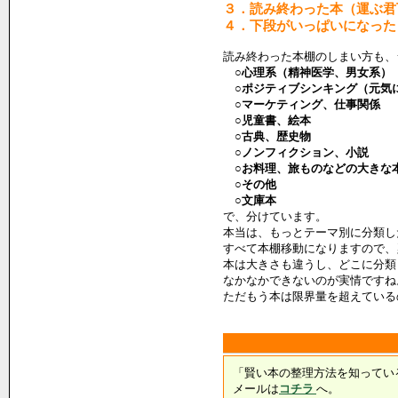
３．読み終わった本（運ぶ君
４．下段がいっぱいになった
読み終わった本棚のしまい方も、
○心理系（精神医学、男女系）
○ポジティブシンキング（元気
○マーケティング、仕事関係
○児童書、絵本
○古典、歴史物
○ノンフィクション、小説
○お料理、旅ものなどの大きな
○その他
○文庫本
で、分けています。
本当は、もっとテーマ別に分類し
すべて本棚移動になりますので、
本は大きさも違うし、どこに分類
なかなかできないのが実情ですね
ただもう本は限界量を超えている
「賢い本の整理方法を知ってい
メールは
コチラ
へ。