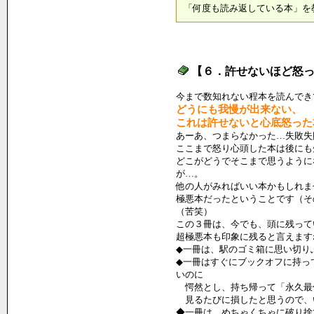
「何度も読み返している本」を
【６．許せないほど怒
今まで数知れない程本を読んでき
どうにも我慢が出来ない、
これは許せないと心底怒った
あーあ、つまらなかった…失敗失
ここまで怒り心頭した本は後にも
どこがどうでそこまで思うように
が…。
他の人がみればいい本かもしれま
極悪本だったということです（そ
（苦笑）
この３冊は、今でも、頭に残って
超極悪本も印象に残ると言えます
◆一冊は、駅のゴミ箱に思い切り
◆一冊はすぐにブックオフに持っ
いのに
愕然とし、持ち帰って「永久最
見るたびに損したと思うので、
◆一冊は、めちゃくちゃに破り捨