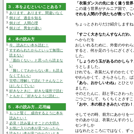
「衣装ダンスの先に全く違う世界
３．本をよむといいことある？
この違う世界がナルニア国で、こ
1.
あります、あります、間違いなく
それを人間の子供たちが救ってい
2.
例えば、過去を知る
3.
例えば、人間心理
ちょっとさわりだけ紹介しますね
4.
例えば、男女の違い
「すごく大きなたんすなんだわ、
４．本の読み方
へからだを
1.
おしいれるために、外套のやわら
今、読みたい本を読む！
2.
すすめられたからといって無理に
すると、何か足のうらにざくざく
読まない
した。
3.
「面白くない」と思ったら読まな
「しょうのう玉があるのかしら？
い
うとしました。
4.
「難しくてわからない本」も読ま
けれでも、衣装だんすのかたくて
なくてもいい
やわらかくて、さらさらした、ば
5.
完璧に理解して読む？そんなこと
「あら、おかしいわね」
とひとり
はしなくていい
ました。
6.
好きなときに、好きな場所で読む
そのとたんに、顔と手にさわった
7.
ともかく「好きなように読む」
ごつごつして、ちくちくとさすこ
「おや、木の枝さきみたいだわ！
５．本の読み方…応用編
1.
もっと賢く、成功するように本を
そしてその時、前方にあかりを一
読みたい！
そのあかりは、衣装だんすのうし
2.
必見！読み返えすことの大切さ
センチしか
3.
お気に入りの本が見つかったら…
はなれたところにではなく、ずっ
4.
読みたい本が見つからないとき