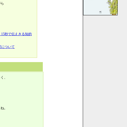
がら
、
15秒で伝えきる知的
度について
多く、
てね。