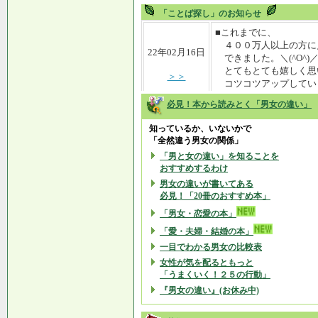
「ことば探し」のお知らせ
必見！本から読みとく「男女の違い」
知っているか、いないかで
「全然違う男女の関係」
「男と女の違い」を知ることを
おすすめするわけ
男女の違いが書いてある
必見！「20冊のおすすめ本」
「男女・恋愛の本」
「愛・夫婦・結婚の本」
一目でわかる男女の比較表
女性が気を配るともっと
「うまくいく！２５の行動」
『男女の違い』(お休み中)