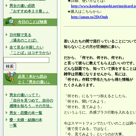
★詳細、使い方などは↓
男女の違い必読
http://www.kotobasagashi.net/mujicard.
「おすすめ本２０冊」」
★購入はこちらから↓
http://amzn.to/2IlvQmb
今日のことば検索
日付順で見る
（過去のことば）
若い人たちの間で流行っていることについ
知らないことの方が圧倒的に多い。
全て見る(※探したい
「ことば」はコチラから)
だから、「何それ、何それ、何それ」
と言って彼らに教えてもらえばいいのです
どんな話題でも、知っていて損をすること
雑学は邪魔になりませんから、私には、
必見！本から読み
「何それ」作戦で学生たちから得た情報が
とく「男女の違い」
たくさんあります。
男女の違いって？↓
「何それ」にもう一つ加えるとしたら、
「自分を見つめて、自分の
「何それ、聞いてみよう」
感情を知ろう…その方法」
「何それ、見てみよう」
というふうに、共感プラス行動を入れると
男女・恋愛の本一覧
愛・夫婦・結婚の本
今はスマートフォンでたいていのことは調
一覧
「後で見てみる」ではなく、
「今、見てみよう」というのが大事。