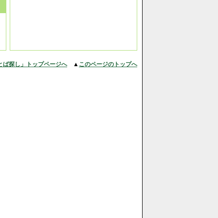
とば探し」トップページへ
▲
このページのトップへ