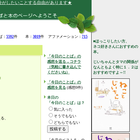
たいことする自由があります★
ば：
5592
件
本：
3019
件
アファメーション：
715
■ほっこりしたい方、
ネコ好きさんにおすすめの
本。
「今日のことば」の
感想を送る→コチラ
じいちゃんとタマの関係が
（気軽に書き込んで
なんともよく特に１．２は
くださいね）
おすすめですよ～!!
が
「今日のことば」の
。
感想を見る
(感想0件)
本日の
「今日のことば」は？
気に入った
そうでもない
える、
どちらでもない