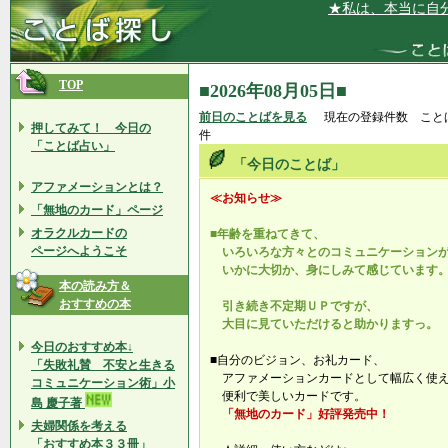
★私は、本当に自分がし
TOP
■2026年08月05日■
前日のことばを見る
現在の登録件数 こと
押してみて！ 今日の
件
「ことば占い」
「今日のことば」
アファメーションとは？
≪お知らせ≫
「無地のカード」ページ
オラクルカードの
■年齢を重ねてきて、
ページへようこそ
いろいろな方々とのコミュニケーション
いかに大切か、身にしみて感じています
本の読み方＆
おすすめの本
引き続き不定期ＵＰですが、
大目に見ていただけると助かりますっ。
今日のおすすめ本↓
■自分のビジョン、お礼カード、
「失敗礼賛 不安と生きる
アファメーションカードとして幅広く使
コミュニケーション術」小
便利で美しいカードです。
島 慶子著
「無地のカード」好評発売中！
夫婦関係を考える
「おすすめ本３３冊」