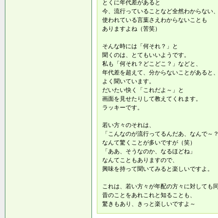
とくに年代差があると
今、流行っていることなど全然わからない
使われている言葉さえわからないことも
ありますよね（苦笑）
そんな時には「何それ？」と
聞くのは、とてもいいようです。
私も「何それ？どこどこ？」などと、
年代差を超えて、分からないことがあると
よく聞いています。
だいたい快く「これだよ～」と
画面を見せたりして教えてくれます。
ラッキーです。
若い方々のそれは、
「こんなのが流行ってるんだあ、なんで～
なんて驚くことが多いですが（笑）
「ああ、そうなのか、なるほどね」
なんてこともありますので、
興味を持って聞いてみると楽しいですよ。
これは、若い方々が年配の方々に対しても
昔のことをあれこれと知ることも、
驚きもあり、きっと楽しいですよ～