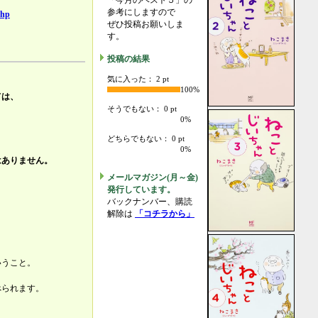
「今月のベスト５」の
参考にしますので
php
ぜひ投稿お願いしま
す。
投稿の結果
気に入った： 2 pt
100%
ては、
そうでもない： 0 pt
0%
どちらでもない： 0 pt
。
0%
はありません。
メールマガジン(月～金)
発行しています。
バックナンバー、購読
解除は
「コチラから」
いうこと。
べられます。