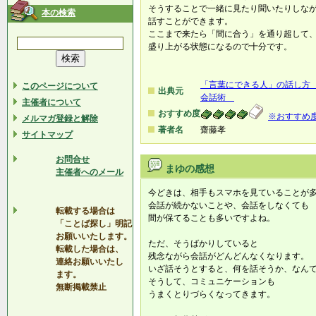
そうすることで一緒に見たり聞いたりしな
本の検索
話すことができます。
ここまで来たら「間に合う」を通り超して
盛り上がる状態になるので十分です。
「言葉にできる人」の話し方 
このページについて
出典元
会話術
主催者について
おすすめ度
※おすすめ
メルマガ登録と解除
著者名
齋藤孝
サイトマップ
お問合せ
まゆの感想
主催者へのメール
今どきは、相手もスマホを見ていることが
会話が続かないことや、会話をしなくても
転載する場合は
間が保てることも多いですよね。
「ことば探し」明記
お願いいたします。
ただ、そうばかりしていると
転載した場合は、
残念ながら会話がどんどんなくなります。
連絡お願いいたし
いざ話そうとすると、何を話そうか、なん
ます。
そうして、コミュニケーションも
無断掲載禁止
うまくとりづらくなってきます。