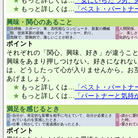
★
もっと詳しくは…
「女にいらだつ男、
★
もっと詳しくは…
「ベスト・パートナ
興味・関心のあること
目標物、スポーツ、車、高性能なコンピュータ、新案の機械
人間関係、
男
女
類、技術革新の産物、セックス、サッカー、釣り。
ン、美しさ
危険で、冒険的で、激しいことが好き。
化的なイベ
ポイント
それぞれの「関心、興味、好き」が違うこ
興味をあまり押しつけない。好きになれな
は、どうしたって心が入りませんから。お
あげましょう。
★
もっと詳しくは…
「ベスト・パートナ
★
もっと詳しくは…
「パートナーと気持が
満足を感じるとき
●
自分が、肯定的な影響を相手に与えていて、自分が必要とさ
●
誰かに愛
男
女
れているのを実感したとき。
た時。
●
仕事（何かして）で達成感があったとき。
●
愛されて
ポイント