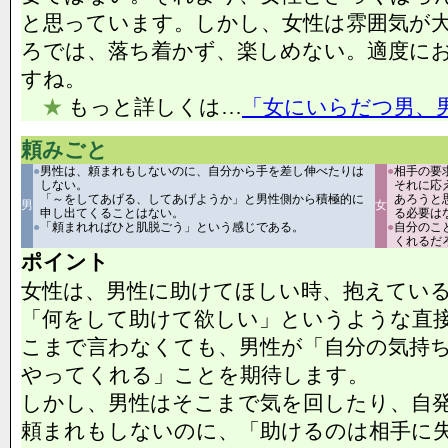
と思っています。しかし、女性は雰囲気が
ろでは、落ち着かず、楽しめない。適度に
すね。
★
もっと詳しくは…
「女にいらだつ男、
頼みごと
●
男性は、頼まれもしないのに、自分から手を差し伸べたりは
●
相手の要
しない。
それに応
「～をしてあげる、してあげようか」と男性側から積極的に
あろうと
男
女
申し出てくることはない。
る必要は
●
「頼まれればひと肌脱ごう」という感じである。
●
自分のこ
くれるだ
ポイント
女性は、男性に助けてほしい時、抱えてい
「何をして助けて欲しい」というような直
こまで言わなくても、男性が「自分の気持
やってくれる」ことを期待します。
しかし、男性はそこまで気を回したり、自
頼まれもしないのに、「助けるのは相手に