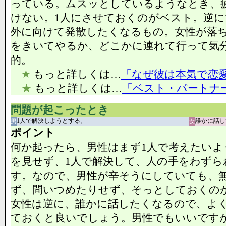
っている。ムスッとしているようなとき、
けない。1人にさせておくのがベスト。逆
外に向けて発散したくなるもの。女性が落
をきいてやるか、どこかに連れて行って気
的。
★
もっと詳しくは…
「なぜ彼は本気で恋
★
もっと詳しくは…
「ベスト・パートナ
問題が起こったとき
1人で解決しようとする。
誰かに話し
男
女
ポイント
何か起ったら、男性はまず1人で考えたいよ
を見せず、1人で解決して、人の手をわず
す。なので、男性が辛そうにしていても、
ず、問いつめたりせず、そっとしておくの
女性は逆に、誰かに話したくなるので、よ
ておくと良いでしょう。男性でもいいです