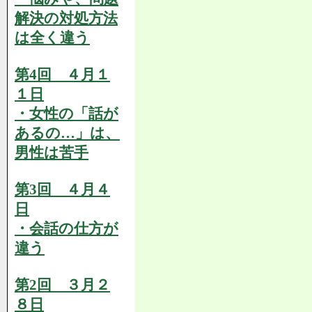
解決の対処方法
は全く違う
第4回 ４月１
１日
・女性の「話が
あるの…」は、
男性は苦手
第3回 ４月４
日
・会話の仕方が
違う
第2回 ３月２
８日