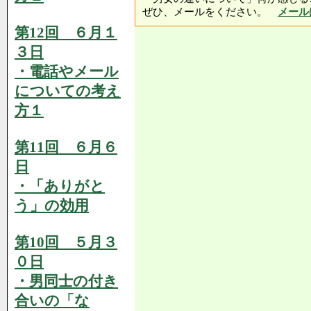
ぜひ、メールをください。
メール
第12回 ６月１
３日
・電話やメール
についての考え
方１
第11回 ６月６
日
・「ありがと
う」の効用
第10回 ５月３
０日
・男同士の付き
合いの「な