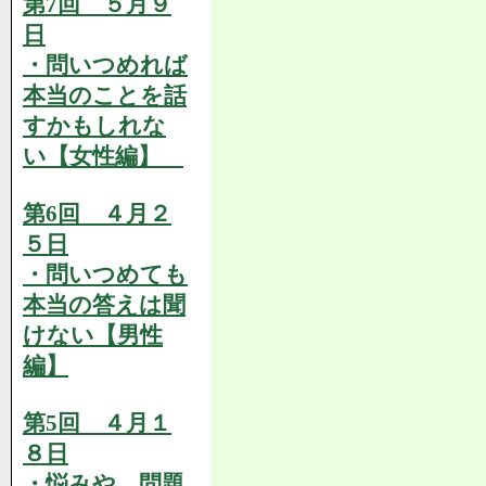
第7回 ５月９
日
・問いつめれば
本当のことを話
すかもしれな
い【女性編】
第6回 ４月２
５日
・問いつめても
本当の答えは聞
けない【男性
編】
第5回 ４月１
８日
・悩みや、問題