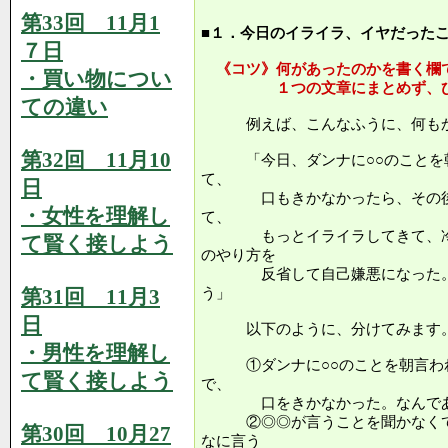
第33回 11月1
■１．今日のイライラ、イヤだった
７日
《コツ》何があったのかを書く欄
・買い物につい
１つの文章にまとめず、ひと
ての違い
例えば、こんなふうに、何もか
第32回 11月10
「今日、ダンナに○○のことを朝
て、
日
口もきかなかったら、その後で
・女性を理解し
て、
もっとイライラしてきて、冷た
て賢く接しよう
のやり方を
反省して自己嫌悪になった。な
第31回 11月3
う」
日
以下のように、分けてみます
・男性を理解し
①ダンナに○○のことを朝言われ
て賢く接しよう
で、
口をきかなかった。なんであん
②◎◎が言うことを聞かなくて
第30回 10月27
なに言う