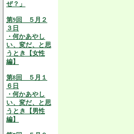
ぜ？」
第9回 ５月２
３日
・何かあやし
い、変だ、と思
うとき【女性
編】
第8回 ５月１
６日
・何かあやし
い、変だ、と思
うとき【男性
編】