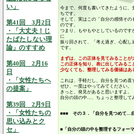
い」
今まで、何度も書いてきたように、
ちです。
そして、実はこの「自分の感情その
第41回 3月2日
のです。
・「大丈夫！じ
つまり、もやもやとしているのです
に
たばたしない理
振り回されて、「考え過ぎ、心配し
論」のすすめ
です。
まずは、この正体を見てみることが
第40回 2月16
この正体を知り、表に出してみるこ
少なくても、整理してみる価値はあ
日
・「女性たちへ
これは、手軽だし、自分を見つめ直
ぜひ、一度はやってみてください。
の提案」
きっと、発見があると思いますよ。
自分の頭の中…、ちょっと整理して
第39回 2月9日
・「女性たちの
■■■ その３．「自分を見つめて…
思い込みとク
セ」
■「自分の頭の中を整理するフォー