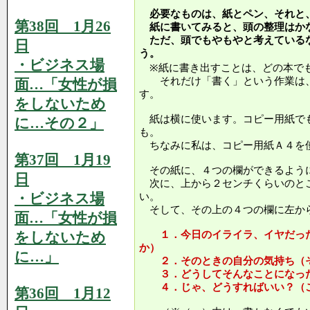
必要なものは、紙とペン、それと
第38回 1月26
紙に書いてみると、頭の整理はか
ただ、頭でもやもやと考えている
日
う。
・ビジネス場
※紙に書き出すことは、どの本で
それだけ「書く」という作業は、
面…「女性が損
す。
をしないため
紙は横に使います。コピー用紙で
に…その２」
も。
ちなみに私は、コピー用紙Ａ４を
第37回 1月19
その紙に、４つの欄ができるよう
日
次に、上から２センチくらいのと
・ビジネス場
い。
そして、その上の４つの欄に左か
面…「女性が損
をしないため
１．今日のイライラ、イヤだった
か）
に…」
２．そのときの自分の気持ち（そ
３．どうしてそんなことになった
４．じゃ、どうすればいい？（こ
第36回 1月12