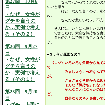
第27回 10月6
なんでわかってくれないのかな
日
いいと思う
けど、なんで言うのか、私のこ
・なぜ、女性が
ね。
グチを言うの
なんだか悲しいなぁ、不安に
か…実例で考え
その時に、いちばん感じた気持ち
る（その２）
できるだけ、素直な気持ちを書い
自分のことばで感じることならな
よ。
第26回 9月27
日
■３．何が原因なの？
・なぜ、女性が
《コツ》いろいろな角度から見て
グチを言うの
て
か…実例で考え
みましょう。分析なんて言う
が、
る（その１）
さまざまな角度から原因を探
そんな「気持ち」になったの
そんなことになったのはなぜ
第25回 9月20
ど、
日
自分なりの考えを書いてい
・グチ、上手に