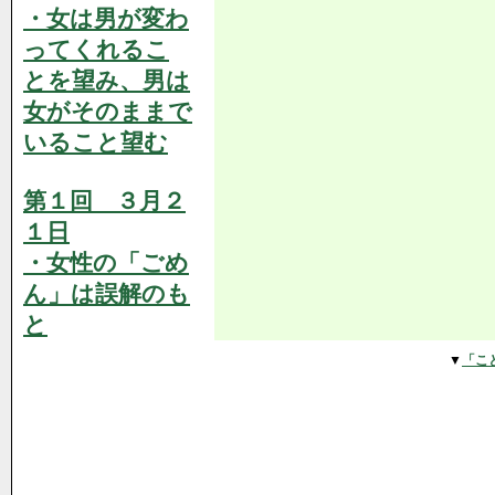
・女は男が変わ
ってくれるこ
とを望み、男は
女がそのままで
いること望む
第１回 ３月２
１日
・女性の「ごめ
ん」は誤解のも
と
▼
「こ