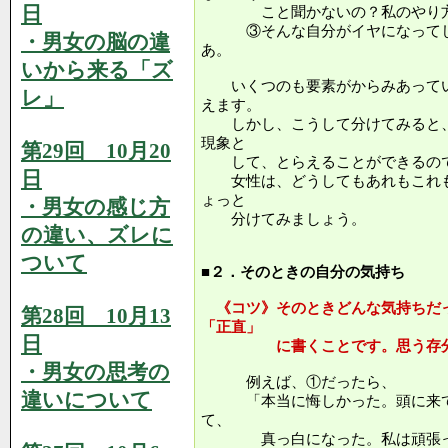
日
こと聞かないの？私のやり方
③そんな自分がイヤになってし
・男女の脳の違
あ。
いから来る「ズ
いくつのも要素がからみあってい
レ」
えます。
しかし、こうして分けてみると、
現象と
第29回 10月20
して、とらえることができるの
日
女性は、どうしてもあれもこれも
ょっと
・男女の感じ方
分けてみましょう。
の違い、ズレに
ついて
■２．そのときの自分の気持ち
《コツ》そのときどんな気持ちだ
第28回 10月13
「正直」
日
に書くことです。思う存分に
・男女の思考の
例えば、①だったら、
違いについて
「本当に悔しかった。頭に来て
て、
真っ白になった。私は頑張っ