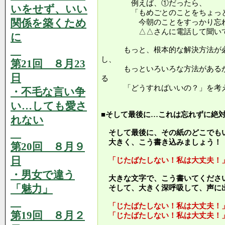
例えば、①だったら、
いをせず、いい
「もめごとのことをちょっと
関係を築くため
今朝のことをすっかり忘れ
△△さんに電話して聞いて
に
もっと、根本的な解決方法が必
し、
第21回 ８月23
もっといろいろな方法があるか
日
る
「どうすればいいの？」を考え
・不毛な言い争
い…しても愛さ
■そして最後に…これは忘れずに絶
れない
そして最後に、その紙のどこでも
大きく、こう書き込みましょう！
第20回 ８月９
日
「じたばたしない！私は大丈夫！
・男女で違う
大きな文字で、こう書いてくださ
「魅力」
そして、大きく深呼吸して、声に
「じたばたしない！私は大丈夫！
第19回 ８月２
「じたばたしない！私は大丈夫！