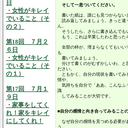
日
そして一息ついてください。
・女性がキレイ
書いた紙は、誰にも見つからない
でいること（そ
読み返してみましょう。きっと違
の２）
ん。
そうしたら、さらに書き込んでも
もう、これは卒業したわと思った
第18回 ７月２
全部の枠が、埋まらなくてもいい
６日
も
・女性がキレイ
書いてみましょう。
分けて書くのがむずかしいわ、と
でいること（そ
ださい。
の１）
ともかく、自分の現状を書いてみ
情や、
気持ちを自分で「ああ、こんなふ
第17回 ７月１
識
９日
してみることが大切です。
・家事をしてく
■自分の感情と向き合ってみること
れ！家をキレイ
にしてくれ！
なぜ自分の感情を見つめる必要が
う。