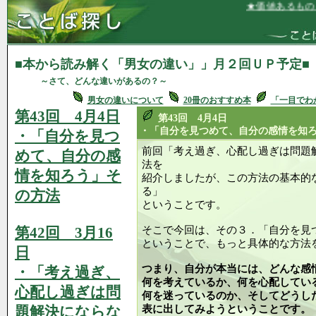
★価値あるものを手に入れ
■本から読み解く「男女の違い」」月２回ＵＰ予定■
～さて、どんな違いがあるの？～
男女の違いについて
20冊のおすすめ本
「一目でわ
第43回 4月4日
第43回 4月4日
・「自分を見つめて、自分の感情を知
・「自分を見つ
前回「考え過ぎ、心配し過ぎは問題
めて、自分の感
法を
情を知ろう」そ
紹介しましたが、この方法の基本的
る」
の方法
ということです。
第42回 3月16
そこで今回は、その３．「自分を見
ということで、もっと具体的な方法
日
つまり、自分が本当には、どんな感
・「考え過ぎ、
何を考えているか、何を心配してい
心配し過ぎは問
何を迷っているのか、そしてどうし
題解決にならな
表に出してみようということです。