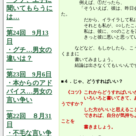
例えば、①だったら、
聞いてもらうに
「そういえば、彼は、昨日会社
た。
は…
だから、イライラして私にあ
それとも私が、○○したこと
私は、彼に、○○のことを言わ
第24回 9月13
きっと彼に悪いと思ってい
日
などなど、もしかしたら、こう
・グチ…男女の
くままに
違いは？
書いてみましょう。
結論は出さなくてもいいんです
第23回 9月6日
■４．じゃ、どうすればいい？
・本からのアド
バイス…男女の
《コツ》これからどうすればいい
いろいろと書いてきて、あな
言い争い
うですか？
した方がいいと思えることは
第22回 ８月31
できれば、自分が気持ちよく
ことを
日
書きましょう。
・不毛な言い争