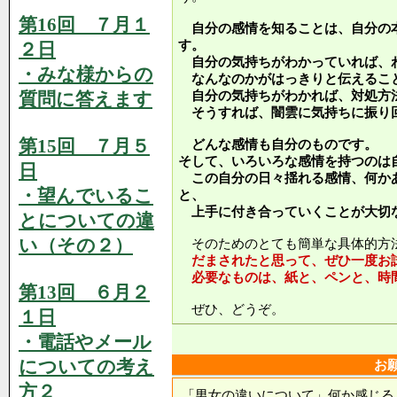
第16回 ７月１
自分の感情を知ることは、自分の
す。
２日
自分の気持ちがわかっていれば、
・みな様からの
なんなのかがはっきりと伝えるこ
質問に答えます
自分の気持ちがわかれば、対処方
そうすれば、闇雲に気持ちに振り
第15回 ７月５
どんな感情も自分のものです。
そして、いろいろな感情を持つのは
日
この自分の日々揺れる感情、何か
・望んでいるこ
と、
上手に付き合っていくことが大切
とについての違
い（その２）
そのためのとても簡単な具体的方
だまされたと思って、ぜひ一度お
必要なものは、紙と、ペンと、時
第13回 ６月２
ぜひ、どうぞ。
１日
・電話やメール
についての考え
お
方２
「男女の違いについて」何か感じる