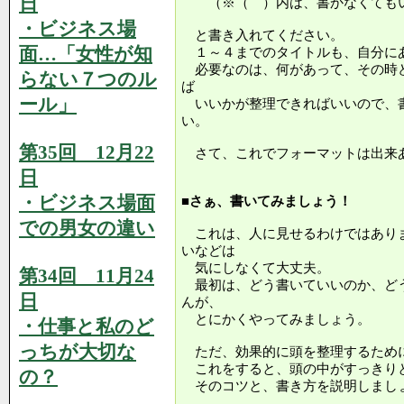
日
（※（ ）内は、書かなくても
・ビジネス場
と書き入れてください。
面…「女性が知
１～４までのタイトルも、自分に
必要なのは、何があって、その時
らない７つのル
ば
ール」
いいかが整理できればいいので、
い。
第35回 12月22
さて、これでフォーマットは出来
日
・ビジネス場面
■さぁ、書いてみましょう！
での男女の違い
これは、人に見せるわけではあり
いなどは
気にしなくて大丈夫。
第34回 11月24
最初は、どう書いていいのか、ど
日
んが、
とにかくやってみましょう。
・仕事と私のど
っちが大切な
ただ、効果的に頭を整理するため
これをすると、頭の中がすっきり
の？
そのコツと、書き方を説明しまし