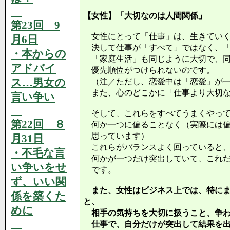
【女性】「大切なのは人間関係」
第23回 9
女性にとって「仕事」は、生きていく
月6日
決して仕事が「すべて」ではなく、「
・本からの
「家庭生活」も同じように大切で、同
アドバイ
優先順位がつけられないのです。
ス…男女の
（注／ただし、恋愛中は「恋愛」が一
また、心のどこかに「仕事より大切な
言い争い
そして、これらをすべてうまくやって
第22回 ８
何か一つに偏ることなく（実際には偏
思っています）
月31日
これらがバランスよく回っていると、
・不毛な言
何かが一つだけ突出していて、これだ
い争いをせ
です。
ず、いい関
また、女性はビジネス上では、特にま
係を築くた
と、
めに
相手の気持ちを大切に扱うこと、争わ
仕事で、自分だけが突出して結果を出