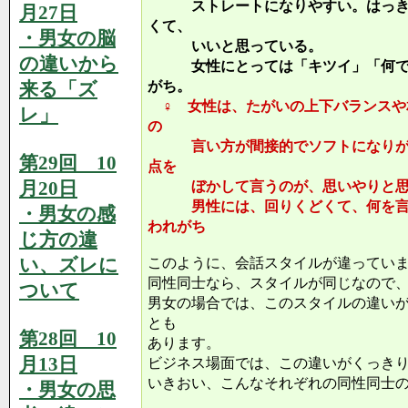
ストレートになりやすい。はっきり
月27日
くて、
・男女の脳
いいと思っている。
の違いから
女性にとっては「キツイ」「何であ
来る「ズ
がち。
♀ 女性は、たがいの上下バランスや
レ」
の
言い方が間接的でソフトになりがち
第29回 10
点を
月20日
ぼかして言うのが、思いやりと思
男性には、回りくどくて、何を言っ
・男女の感
われがち
じ方の違
い、ズレに
このように、会話スタイルが違ってい
同性同士なら、スタイルが同じなので
ついて
男女の場合では、このスタイルの違い
とも
第28回 10
あります。
月13日
ビジネス場面では、この違いがくっき
いきおい、こんなそれぞれの同性同士
・男女の思