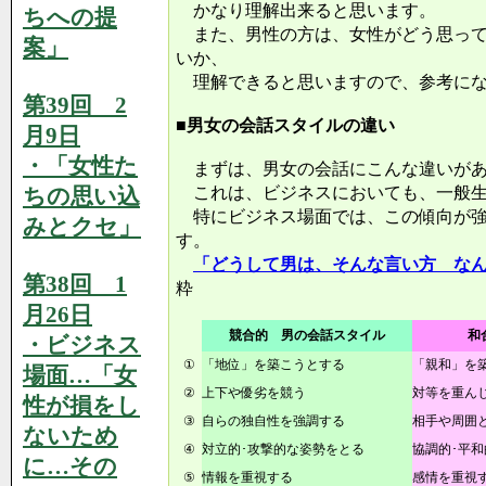
かなり理解出来ると思います。
ちへの提
また、男性の方は、女性がどう思って
案」
いか、
理解できると思いますので、参考にな
第39回 2
■男女の会話スタイルの違い
月9日
・「女性た
まずは、男女の会話にこんな違いがあ
ちの思い込
これは、ビジネスにおいても、一般生
特にビジネス場面では、この傾向が強
みとクセ」
す。
「どうして男は、そんな言い方 な
第38回 1
粋
月26日
競合的 男の会話スタイル
和
・ビジネス
①
「地位」を築こうとする
「親和」を
場面…「女
②
上下や優劣を競う
対等を重ん
性が損をし
③
自らの独自性を強調する
相手や周囲
ないため
④
対立的･攻撃的な姿勢をとる
協調的･平
に…その
⑤
情報を重視する
感情を重視