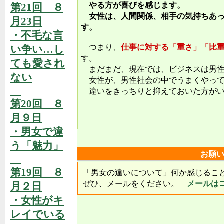
やる方が喜びを感じます。
第21回 ８
女性は、人間関係、相手の気持ちあっ
月23日
す。
・不毛な言
つまり、
仕事に対する「重さ」「比
い争い…し
す。
ても愛され
まだまだ、現在では、ビジネスは男性
ない
女性が、男性社会の中でうまくやって
違いをきっちりと抑えておいた方がい
第20回 ８
次回に
月９日
・男女で違
う「魅力」
お願
第19回 ８
「男女の違いについて」何か感じるこ
ぜひ、メールをください。
メールは
月２日
・女性がキ
レイでいる