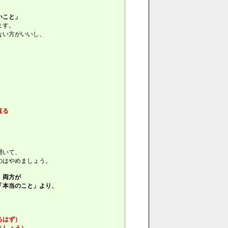
いこと」
ます。
ない方がいいし、
直る
開いて、
のはやめましょう。
、両方が
「本当のこと」より、
。
るはず）