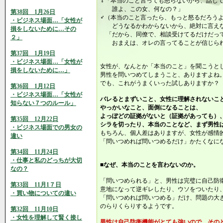
♀「本当のこと言っても怒らないから、話し
誰よ、この女、何なの？」
第38回 1月26日
♂（本当のこと言ったら、もっと怒るだろう
・ビジネス場面…「女性が
どうなるかわからないから、絶対に言え
損をしないために…その
「だから、同僚で、相談受けてるだけだっ
２」
おまえは、オレの言ってることが信じられ
第37回 1月19日
・ビジネス場面…「女性が
女性が、なんとか「本当のこと」を聞こうと
損をしないために…」
男性を問いつめてしまうこと、ありますよね
でも、これがうまくいった試しありますか？
第36回 1月12日
・ビジネス場面…「女性が
バレるとまずいこと、女性に理解されないこ
知らない７つのルール」
やっかいなこと、面倒になることは、
よっぽどの証拠がないと（証拠があっても）
第35回 12月22日
シラを切ったり、本当のことなど、まず男性
・ビジネス場面での男女の
もちろん、個人差はありますが、女性が感情
違い
「問いつめれば問いつめるだけ」かたくなに
第34回 11月24日
・仕事と私のどっちが大切
■なぜ、本当のことを言わないのか。
なの？
「問いつめられる」と、男性は完璧に自己防
第33回 11月1７日
意地になって逆ギレしたり、ウソをついたり
・買い物についての違い
「問いつめれば問いつめる」だけ、問題の大
のらりくらりするようです。
第32回 11月10日
・女性を理解して賢く接し
男性は自己防衛機能がとても強いので、その