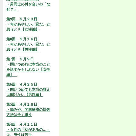
・男同士の付き合いの「な
ぜ？」
第9回 ５月２３日
・何かあやしい、変だ、と
思うとき【女性編】
第8回 ５月１６日
・何かあやしい、変だ、と
思うとき【男性編】
第7回 ５月９日
・問いつめれば本当のこと
を話すかもしれない【女性
編】
第6回 ４月２５日
・問いつめても本当の答え
は聞けない【男性編】
第5回 ４月１８日
・悩みや、問題解決の対処
方法は全く違う
第4回 ４月１１日
・女性の「話があるの…」
は、男性は苦手