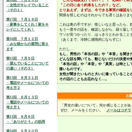
第18回 ７月２６日
「どんな相談受けてるの？」（一応聞いてみ
・女性がキレイでいること
「この日に会う約束をしたの？」など。
（その１）
とりあえず、まずは、今できる事実の確認を
関係を怪しむのはそれからでも遅くはありま
第17回 ７月１９日
・家事をしてくれ！家をキ
これは奥の手ですが、怪しいなと思ったら、
レイにしてくれ！
もう一度今の話を、確認しながら、繰り返し
ウソが見つかったり、はっきりとわかること
第16回 ７月１２日
（あくまで、冷静に感情的にならずに）
・みな様からの質問に答え
ます
ただし…
もし、男性の「本当の話」や「本音」を聞き
第15回 ７月５日
どんな話を聞いても、動じないだけの決意や
・望んでいることについて
「本当の話」や「本音」や「真実」は時とし
の違い（その２）
痛いものです。
女性が聞きたいものと大いに違っていること
第13回 ６月２１日
その辺のこともお忘れなく…。
・電話やメールについての
考え方２
お
第12回 ６月１３日
・電話やメールについての
「男女の違いについて」何か感じることがあ
考え方１
ぜひ、メールをください。
メールはコチラ
第11回 ６月６日
・「ありがとう」の効用
第10回 ５月３０日