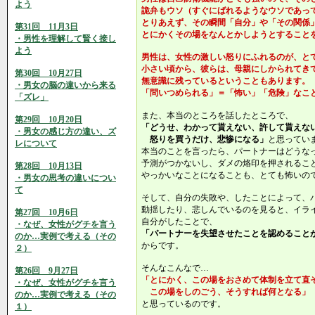
よう
詭弁もウソ（すぐにばれるようなウソであっ
とりあえず、その瞬間「自分」や「その関係
第31回 11月3日
とにかくその場をなんとかしようとすること
・男性を理解して賢く接し
よう
男性は、女性の激しい怒りにふれるのが、と
小さい頃から、彼らは、母親にしかられてき
第30回 10月27日
無意識に残っているということもあります。
・男女の脳の違いから来る
「問いつめられる」＝「怖い」「危険」なこ
「ズレ」
また、本当のところを話したところで、
第29回 10月20日
「どうせ、わかって貰えない、許して貰えな
・男女の感じ方の違い、ズ
怒りを買うだけ、悲惨になる」
と思ってい
レについて
本当のことを言ったら、パートナーはどうな
予測がつかないし、ダメの烙印を押されるこ
第28回 10月13日
やっかいなことになることも、とても怖いの
・男女の思考の違いについ
て
そして、自分の失敗や、したことによって、
動揺したり、悲しんでいるのを見ると、イラ
第27回 10月6日
自分がしたことで、
・なぜ、女性がグチを言う
「パートナーを失望させたことを認めること
のか…実例で考える（その
からです。
２）
そんなこんなで…
第26回 9月27日
「とにかく、この場をおさめて体制を立て直
・なぜ、女性がグチを言う
この場をしのごう、そうすれば何となる」
のか…実例で考える（その
と思っているのです。
１）