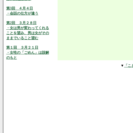
第3回 ４月４日
・会話の仕方が違う
第2回 ３月２８日
・女は男が変わってくれる
ことを望み、男は女がその
ままでいること望む
第１回 ３月２１日
・女性の「ごめん」は誤解
のもと
▼
「こ