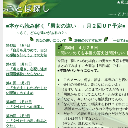
★私は、仕
■本から読み解く「男女の違い」」月２回ＵＰ予定■
～さて、どんな違いがあるの？～
男女の違いについて
20冊のおすすめ本
「一目でわ
第43回 4月4日
第6回 ４月２５日
・「自分を見つめて、自分
・問いつめても本当の答えは聞けない
の感情を知ろう」その方法
今回は「問いつめた場合」の男女の反応や
第42回 3月16日
まとめてみます。今週は【男性編】です。
・「考え過ぎ、心配し過ぎ
■浮気がバレそうになって…
は問題解決にならない」
♀「このメール、何よ、誰よ、本当のこと言
第41回 3月2日
♂「会社の同僚だよ。別になにもないよ」
・「大丈夫！じたばたしな
（まずいなぁ、どこまでバレてんだろう）
い理論」のすすめ
♀「同僚からどうしてこんなメールが来るわ
♂「だから、今、いろいろ相談受けてんの」
第40回 2月16日
♀「なんで、あなたに相談するわけ？それに
・「女性たちへの提案」
相談メールだっていうの？待ち合わせの時
♂「だから、相談の日にちを決めただけだろ
第39回 2月9日
オレは何もしてないよ。」
・「女性たちの思い込みと
（何とか、逃れなくちゃ…）
クセ」