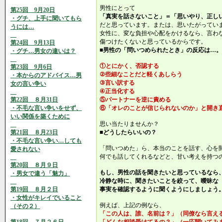
男性にとって
第25回 9月20日
「真実を話さないこと」＝「思いやり、正し
・グチ、上手に聞いてもら
だと思っています。または、思いたがってい
うには…
女性に、変な負担や心配をかけるなら、言わ
傷つけたくないと思っているからです。
第24回 9月13日
■男性の「問いつめられたとき」の反応は…。
・グチ…男女の違いは？
①とにかく、否認する
第23回 9月6日
②些細なことだと軽くあしらう
・本からのアドバイス…男
③言い訳する
女の言い争い
④正当化する
第22回 ８月31日
⑤パートナーを逆に責める
・不毛な言い争いをせず、
⑥「オレのことが信じられないのか」と開き
いい関係を築くために
思い当たりませんか？
第21回 ８月23日
■どうしたらいいの？
・不毛な言い争い…しても
「問いつめた」ら、本当のことを話す、心を
愛されない
何でも話してくれるなどと、甘い考えを持つ
第20回 ８月９日
もし、男性の話を聞きたいと思っているなら
・男女で違う「魅力」
冷静な時に、聞きたいことを絞って、曖昧な
第19回 ８月２日
事実を確認するように聞くようにしましょう
・女性がキレイでいること
例えば、上記の例なら、
（その２）
「この人は、誰、名前は？」（同僚なら言え