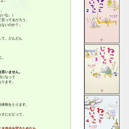
てよ。
よ。
ないな。）
て言ってるだろう、
ないのか？」
して、どんどん
。
と、
、
は言いません。
的になって
なります。
衛体制をとります。
、
きさにビビって、
とき自分を守るためなら、