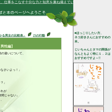
事をこなす十分な力と知恵を兼ね備えています★
■ほっこりしたい方、
かる男女の比較表」
25の行動
ネコ好きさんにおすすめの
本。
【男性編】
じいちゃんとタマの関係が
行動の違いについて、
なんともよく特に１．２は
おすすめですよ～!!
いなさいよっ！」
け？」
これが
間じゃない」
う、