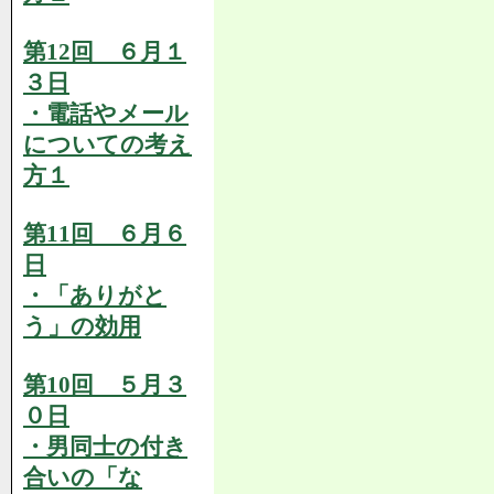
第12回 ６月１
３日
・電話やメール
についての考え
方１
第11回 ６月６
日
・「ありがと
う」の効用
第10回 ５月３
０日
・男同士の付き
合いの「な