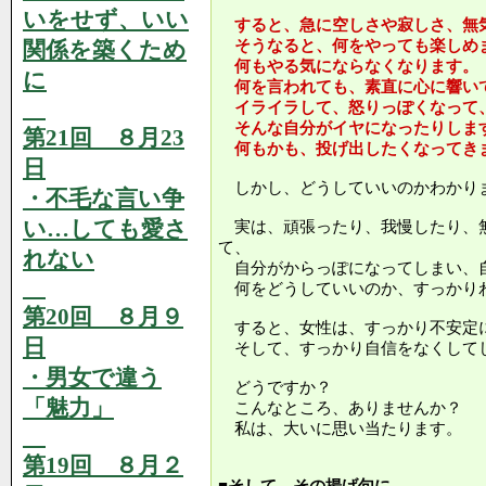
いをせず、いい
すると、急に空しさや寂しさ、無
関係を築くため
そうなると、何をやっても楽しめ
何もやる気にならなくなります。
に
何を言われても、素直に心に響い
イライラして、怒りっぽくなって
そんな自分がイヤになったりしま
第21回 ８月23
何もかも、投げ出したくなってき
日
しかし、どうしていいのかわかり
・不毛な言い争
い…しても愛さ
実は、頑張ったり、我慢したり、
て、
れない
自分がからっぽになってしまい、
何をどうしていいのか、すっかり
第20回 ８月９
すると、女性は、すっかり不安定
日
そして、すっかり自信をなくして
・男女で違う
どうですか？
「魅力」
こんなところ、ありませんか？
私は、大いに思い当たります。
第19回 ８月２