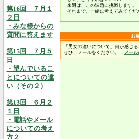
来週は、この課題に挑戦します。
第16回 ７月１
それまで、一緒に考えてみてくだ
２日
・みな様からの
質問に答えます
お
「男女の違いについて」何か感じる
第15回 ７月５
ぜひ、メールをください。
メール
日
・望んでいるこ
とについての違
い（その２）
第13回 ６月２
１日
・電話やメール
についての考え
方２