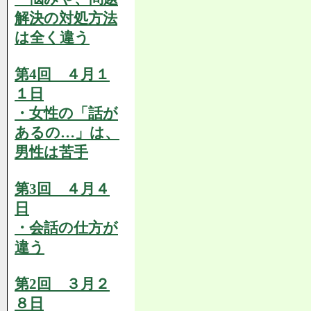
解決の対処方法
は全く違う
第4回 ４月１
１日
・女性の「話が
あるの…」は、
男性は苦手
第3回 ４月４
日
・会話の仕方が
違う
第2回 ３月２
８日