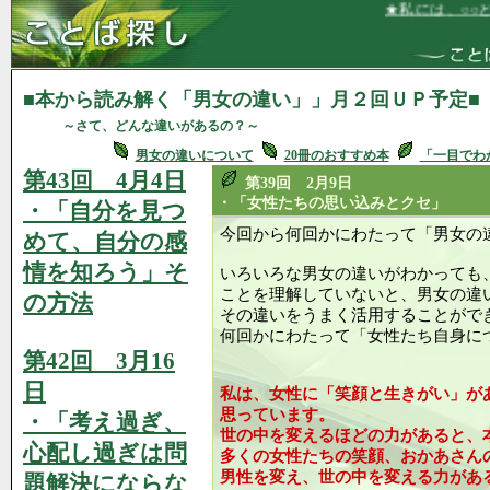
★私には、○○という
■本から読み解く「男女の違い」」月２回ＵＰ予定■
～さて、どんな違いがあるの？～
男女の違いについて
20冊のおすすめ本
「一目でわ
第43回 4月4日
第39回 2月9日
・「女性たちの思い込みとクセ」
・「自分を見つ
今回から何回かにわたって「男女の
めて、自分の感
情を知ろう」そ
いろいろな男女の違いがわかっても
ことを理解していないと、男女の違
の方法
その違いをうまく活用することがで
何回かにわたって「女性たち自身に
第42回 3月16
日
私は、女性に「笑顔と生きがい」が
思っています。
・「考え過ぎ、
世の中を変えるほどの力があると、
心配し過ぎは問
多くの女性たちの笑顔、おかあさん
男性を変え、世の中を変える力があ
題解決にならな