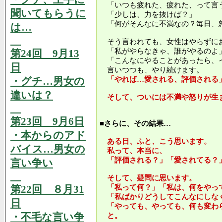
「いつも疲れた、疲れた、って言
聞いてもらうに
「少しは、力を抜けば？」
「何がそんなに不満なの？毎日、
は…
そう言われても、女性はやらずに
「私がやらなきゃ、誰がやるのよ
第24回 9月13
「こんなにやることがあったら、
日
言いつつも、やり続けます。
・グチ…男女の
「やれば…愛される、評価される
違いは？
そして、ついには不満や怒りが生
第23回 9月6日
■さらに、その結果…
・本からのアド
ある日、ふと、こう思います。
バイス…男女の
私って、本当に、
「評価される？」「愛されてる？
言い争い
そして、疑問に思います。
第22回 ８月31
「私って何？」「私は、何をやっ
「私ばかりどうしてこんなにしな
日
「やっても、やっても、何も変わ
・不毛な言い争
と。