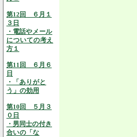
第12回 ６月１
３日
・電話やメール
についての考え
方１
第11回 ６月６
日
・「ありがと
う」の効用
第10回 ５月３
０日
・男同士の付き
合いの「な