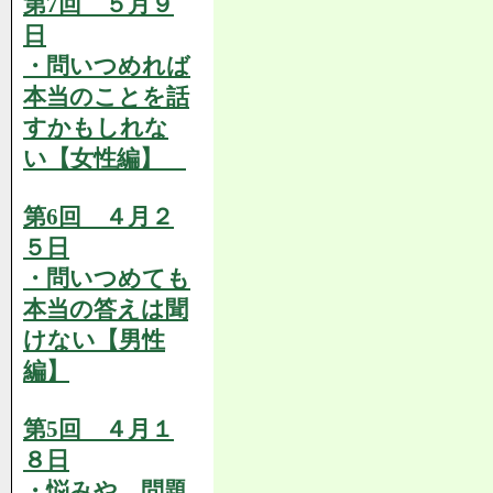
第7回 ５月９
日
・問いつめれば
本当のことを話
すかもしれな
い【女性編】
第6回 ４月２
５日
・問いつめても
本当の答えは聞
けない【男性
編】
第5回 ４月１
８日
・悩みや、問題