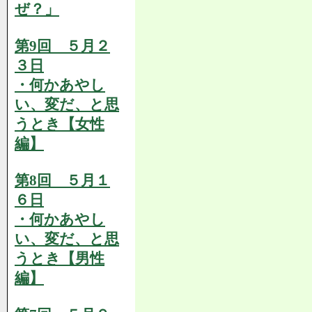
ぜ？」
第9回 ５月２
３日
・何かあやし
い、変だ、と思
うとき【女性
編】
第8回 ５月１
６日
・何かあやし
い、変だ、と思
うとき【男性
編】