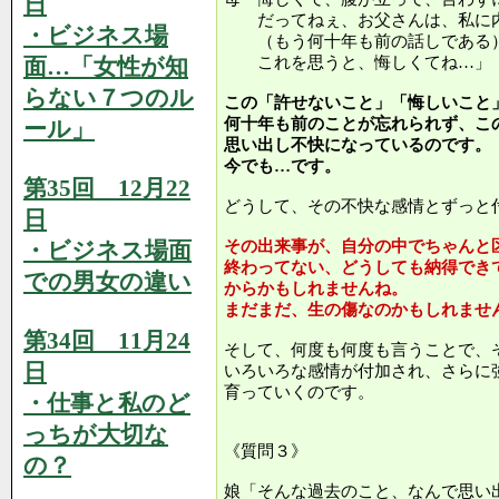
日
だってねぇ、お父さんは、私に内
・ビジネス場
（もう何十年も前の話しである）
面…「女性が知
これを思うと、悔しくてね…」
らない７つのル
この「許せないこと」「悔しいこと
何十年も前のことが忘れられず、こ
ール」
思い出し不快になっているのです。
今でも…です。
第35回 12月22
どうして、その不快な感情とずっと
日
・ビジネス場面
その出来事が、自分の中でちゃんと
終わってない、どうしても納得でき
での男女の違い
からかもしれませんね。
まだまだ、生の傷なのかもしれませ
第34回 11月24
そして、何度も何度も言うことで、
日
いろいろな感情が付加され、さらに
育っていくのです。
・仕事と私のど
っちが大切な
《質問３》
の？
娘「そんな過去のこと、なんで思い