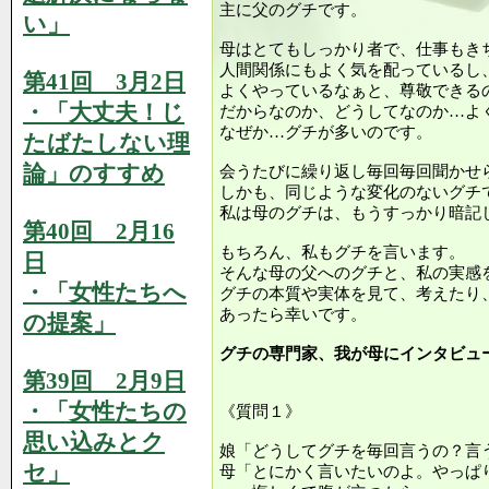
主に父のグチです。
い」
母はとてもしっかり者で、仕事もき
人間関係にもよく気を配っているし
第41回 3月2日
よくやっているなぁと、尊敬できる
・「大丈夫！じ
だからなのか、どうしてなのか…よ
なぜか…グチが多いのです。
たばたしない理
論」のすすめ
会うたびに繰り返し毎回毎回聞かせ
しかも、同じような変化のないグチ
私は母のグチは、もうすっかり暗記
第40回 2月16
もちろん、私もグチを言います。
日
そんな母の父へのグチと、私の実感
・「女性たちへ
グチの本質や実体を見て、考えたり
あったら幸いです。
の提案」
グチの専門家、我が母にインタビュ
第39回 2月9日
・「女性たちの
《質問１》
思い込みとク
娘「どうしてグチを毎回言うの？言
セ」
母「とにかく言いたいのよ。やっぱ