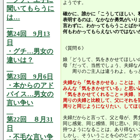
ようです。
聞いてもらうに
確かに、誰かに「こうしてほしい、
は…
表明するのは、なかなか勇気がいり
言わずに、わかってもらうことばか
何もわかってもらえないのではない
第24回 9月13
日
《質問６》
・グチ…男女の
違いは？
娘「どうして、気をきかせてほしい
母「だって、当然でしょう、夫婦な
周りのご主人は違うわよ。もっと
第23回 9月6日
夫婦なら「気をきかせる」ことは、
・本からのアド
みんな「気をきかせている」と思い
バイス…男女の
「気をきかせてくれること＝夫婦、
周りの夫婦と比較して、父にそれを
言い争い
周りと同じようになりたい、してほ
夫婦だからと言って、父と母が、男
第22回 ８月31
同じ感覚、同じ感情、同じ思い、同
日
持つようになることは、あり得ない
しかし、そういうことを心のどこか
・不毛な言い争