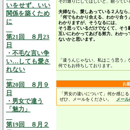
その通りにしてほしいと、願ってい
いをせず、いい
夫婦なら、愛しあっている２人なら
関係を築くため
「何でもわかり合える、わかり合う
に
わかりますが、そうなるには、
そう思っているだけでなくて、そう
互いにわかってあげる努力、わかっ
第21回 ８月23
ないかと思います。
日
次回に
・不毛な言い争
い…しても愛さ
「違うんじゃない、私はこう思う」
何でもお待ちしております。
れない
第20回 ８月９
お
日
「男女の違いについて」何か感じる
ぜひ、メールをください。
メール
・男女で違う
「魅力」
第19回 ８月２