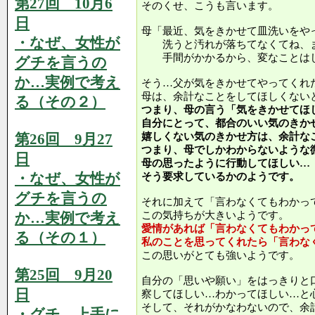
第27回 10月6
そのくせ、こうも言います。
日
母「最近、気をきかせて皿洗いをや
・なぜ、女性が
洗うと汚れが落ちてなくてね、ま
手間がかかるから、変なことはし
グチを言うの
か…実例で考え
そう…父が気をきかせてやってくれ
母は、余計なことをしてほしくない
る（その２）
つまり、母の言う「気をきかせてほ
自分にとって、都合のいい気のきか
第26回 9月27
嬉しくない気のきかせ方は、余計な
つまり、母でしかわからないような
日
母の思ったように行動してほしい…
・なぜ、女性が
そう要求しているかのようです。
グチを言うの
それに加えて「言わなくてもわかっ
か…実例で考え
この気持ちが大きいようです。
愛情があれば「言わなくてもわかっ
る（その１）
私のことを思ってくれたら「言わな
この思いがとても強いようです。
第25回 9月20
自分の「思いや願い」をはっきりと
日
察してほしい…わかってほしい…と
そして、それがかなわないので、余
・グチ、上手に