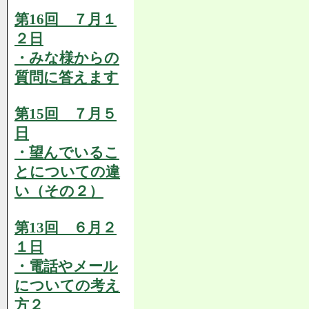
第16回 ７月１
２日
・みな様からの
質問に答えます
第15回 ７月５
日
・望んでいるこ
とについての違
い（その２）
第13回 ６月２
１日
・電話やメール
についての考え
方２