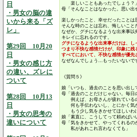
日
楽しいこともあったでしょう？
母「そんなことはなかった。思い出
・男女の脳の違
楽しかったこと、幸せだったことは
いから来る「ズ
そんな時のことは忘れ、悔しいこと
レ」
なぜか、グチになるような出来事以
キレイに忘れるのです。
グチになるような出来事だけは、し
第29回 10月20
つまり不快な感情だけが、印象に残
日
すべてにおいて、不快な感情が優先
なぜなんでしょう…もったいないで
・男女の感じ方
の違い、ズレに
《質問５》
ついて
娘「いつも、過去のことを思い出し
母「過去のことだけじゃない。毎日
第28回 10月13
例えば、お母さんが疲れているの
日
何も手伝わないし、とにかく気が
もう少し気をきかせてほしいわ
・男女の思考の
娘「素直に、こうしてって頼めばい
違いについて
母「気をきかせて、やってくれるの
私があれこれ言わなくても」