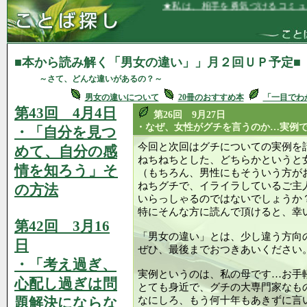
★私は、相手を勇気づけるコミュニケーシ
■本から読み解く「男女の違い」」月２回ＵＰ予定■
～さて、どんな違いがあるの？～
男女の違いについて
20冊のおすすめ本
「一目でわ
第43回 4月4日
第26回 9月27日
・なぜ、女性がグチを言うのか…実例
・「自分を見つ
今回と次回はグチについての実例を
めて、自分の感
ねちねちとした、どちらかというと
情を知ろう」そ
（もちろん、男性にもそういう方が
ねちグチで、イライラしているご主
の方法
いらっしゃるのではないでしょうか
特にそんな方に読んで頂けると、幸
第42回 3月16
「男女の違い」とは、少し違う方向
日
ぜひ、最後までおつきあいください
・「考え過ぎ、
実例というのは、私の母です…お手
心配し過ぎは問
とても身近で、グチの大専門家なも
題解決にならな
なにしろ、もう何十年もあきずに言