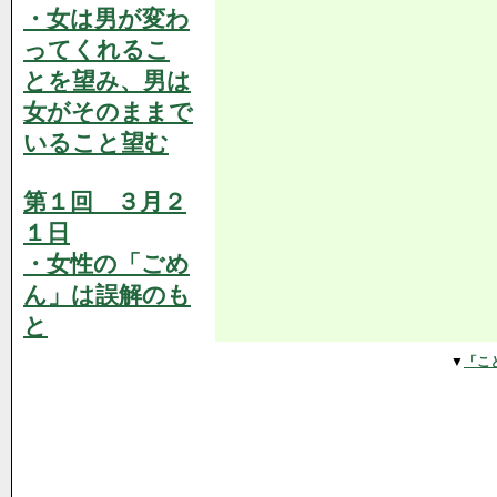
・女は男が変わ
ってくれるこ
とを望み、男は
女がそのままで
いること望む
第１回 ３月２
１日
・女性の「ごめ
ん」は誤解のも
と
▼
「こ