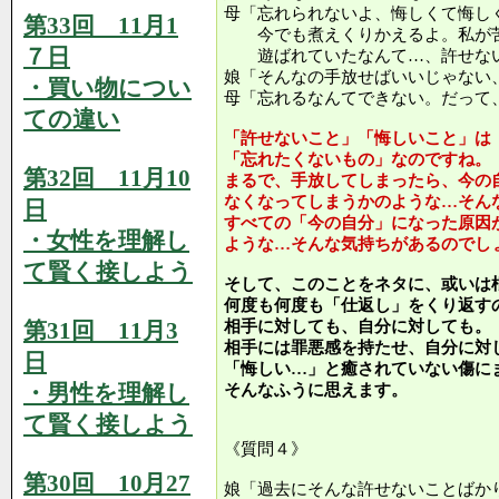
母「忘れられないよ、悔しくて悔し
第33回 11月1
今でも煮えくりかえるよ。私が苦
７日
遊ばれていたなんて…、許せない
娘「そんなの手放せばいいじゃない
・買い物につい
母「忘れるなんてできない。だって
ての違い
「許せないこと」「悔しいこと」は
「忘れたくないもの」なのですね。
第32回 11月10
まるで、手放してしまったら、今の
なくなってしまうかのような…そん
日
すべての「今の自分」になった原因
・女性を理解し
ような…そんな気持ちがあるのでし
て賢く接しよう
そして、このことをネタに、或いは
何度も何度も「仕返し」をくり返す
第31回 11月3
相手に対しても、自分に対しても。
相手には罪悪感を持たせ、自分に対
日
「悔しい…」と癒されていない傷に
・男性を理解し
そんなふうに思えます。
て賢く接しよう
《質問４》
第30回 10月27
娘「過去にそんな許せないことばか