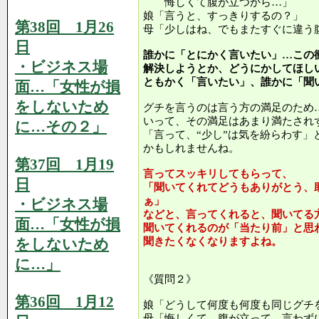
悔しくて腹が立つから…」
娘「言うと、すっきりするの？」
第38回 1月26
母「少しはね、でもまたすぐに違う
日
誰かに「とにかく言いたい」…この
・ビジネス場
解決しようとか、どうにかしてほし
ともかく「言いたい」、誰かに「聞
面…「女性が損
をしないため
グチを言うのは言う方の満足のため
いって、その満足はあまり満たされ
に…その２」
「言って、“少し”は気を紛らわす」
かもしれませんね。
第37回 1月19
言ってスッキリしてもらって、
日
「聞いてくれてどうもありがとう、
ぁ」
・ビジネス場
などと、言ってくれると、聞いてる
面…「女性が損
聞いてくれるのが「当たり前」と思
をしないため
聞きたくなくなりますよね。
に…」
《質問２》
第36回 1月12
娘「どうして何度も何度も同じグチ
母「悔しくて、腹が立って、言わず