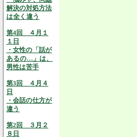
解決の対処方法
は全く違う
第4回 ４月１
１日
・女性の「話が
あるの…」は、
男性は苦手
第3回 ４月４
日
・会話の仕方が
違う
第2回 ３月２
８日