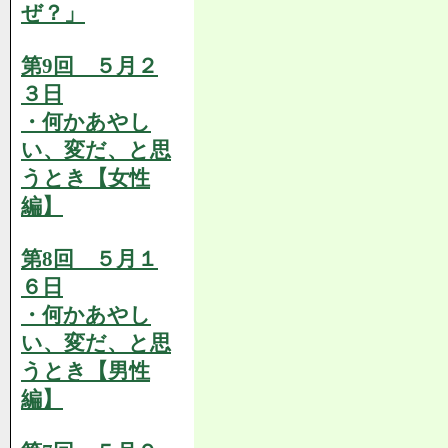
ぜ？」
第9回 ５月２
３日
・何かあやし
い、変だ、と思
うとき【女性
編】
第8回 ５月１
６日
・何かあやし
い、変だ、と思
うとき【男性
編】