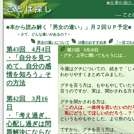
★仕事や遊び、家庭を
■本から読み解く「男女の違い」」月２回ＵＰ予定■
～さて、どんな違いがあるの？～
男女の違いについて
20冊のおすすめ本
「一目でわ
第43回 4月4日
第25回 9月20日
・グチ、上手に聞いてもらうには…
・「自分を見つ
めて、自分の感
今週はグチについての、続きで「じ
情を知ろう」そ
わかりやすくまとめてみました。
の方法
グチを言う方は、もやもやしていた
言うのですが、実は、聞かされる方
第42回 3月16
グチを聞かされる方は、
日
「この人は、一体何を言いたいのだ
私にどうしてほしいのだろう…？
・「考え過ぎ、
というもやもやとした、より所のな
心配し過ぎは問
ですから、グチを言う方は、
題解決にならな