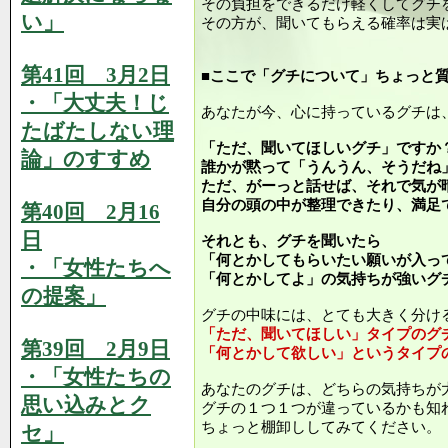
その負担をできるだけ軽くしてグチ
い」
その方が、聞いてもらえる確率は実
第41回 3月2日
■ここで「グチについて」ちょっと
・「大丈夫！じ
あなたが今、心に持っているグチは
たばたしない理
「ただ、聞いてほしいグチ」ですか
論」のすすめ
誰かが黙って「うんうん、そうだね
ただ、がーっと話せば、それで気が
自分の頭の中が整理できたり、満足
第40回 2月16
日
それとも、グチを聞いたら
「何とかしてもらいたい願いが入っ
・「女性たちへ
「何とかしてよ」の気持ちが強いグ
の提案」
グチの中味には、とても大きく分け
「ただ、聞いてほしい」タイプのグ
第39回 2月9日
「何とかして欲しい」というタイプ
・「女性たちの
あなたのグチは、どちらの気持ちが
思い込みとク
グチの１つ１つが違っているかも知
ちょっと棚卸ししてみてください。
セ」