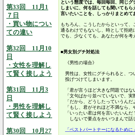
という態度では、毎回毎回、同じグ
第33回 11月1
しまいに、何を話しても聞いてもら
言いたいことを、しっかりまとめて
７日
・買い物につい
もちろん、こうしたからといって、
通るわけでもないし、時として拒絶
ての違い
でも、少なくても、あなたが何を考
第32回 11月10
■男女別グチ対処法
日
《男性の場合》
・女性を理解し
て賢く接しよう
男性は、女性にグチられると、つ
投げつけてしまいます。
第31回 11月3
「君が言うほど大きな問題ではな
「文句ばかり並べていないで、実
日
「だから、どうしたっていうんだ
・男性を理解し
「もし、君がそれほど不満なら、
「いったい君は何を言いたいんだ
て賢く接しよう
しないで要点をかいつまんで話し
第30回 10月27
「ベストパートナーになるために