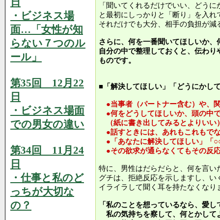
日
「聞いてくれるだけでいい、どうに
・ビジネス場
と最初にしっかりと「断り」を入れ
それだけでも大分、相手の負担が減
面…「女性が知
らない７つのル
さらに、何を一番聞いてほしいか、
自分の中で整理しておくと、伝わり
ール」
ものです。
第35回 12月22
■「解決してほしい」「どうにかし
日
●当事者（パートナー含む）や、関
・ビジネス場面
●何をどうしてほしいか、頭の中で
での男女の違い
（紙に書き出してみるとよりいい
●話すときには、あれもこれもでな
●「あなたに解決してほしい」「○
第34回 11月24
●その欲求が通らなくてもその反応
日
特に、男性はだらだらと、何を言い
・仕事と私のど
グチは、拒絶反応を示しますし、い
イライラして聞く耳を持たなくなり
っちが大切な
の？
「私のことを想っているなら、愛し
私の気持ちを察して、何とかして