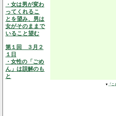
・女は男が変わ
ってくれるこ
とを望み、男は
女がそのままで
いること望む
第１回 ３月２
１日
・女性の「ごめ
ん」は誤解のも
と
▼
「こ