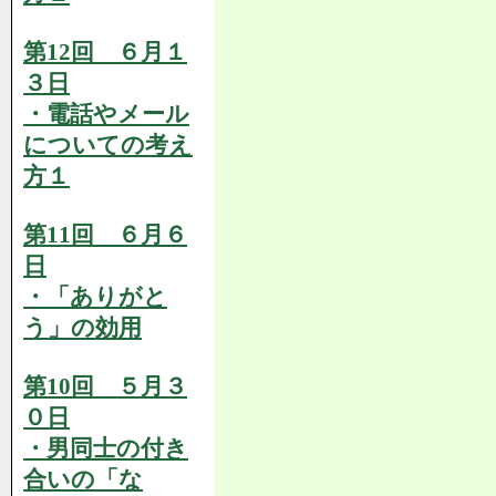
第12回 ６月１
３日
・電話やメール
についての考え
方１
第11回 ６月６
日
・「ありがと
う」の効用
第10回 ５月３
０日
・男同士の付き
合いの「な