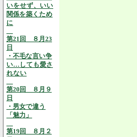
いをせず、いい
関係を築くため
に
第21回 ８月23
日
・不毛な言い争
い…しても愛さ
れない
第20回 ８月９
日
・男女で違う
「魅力」
第19回 ８月２