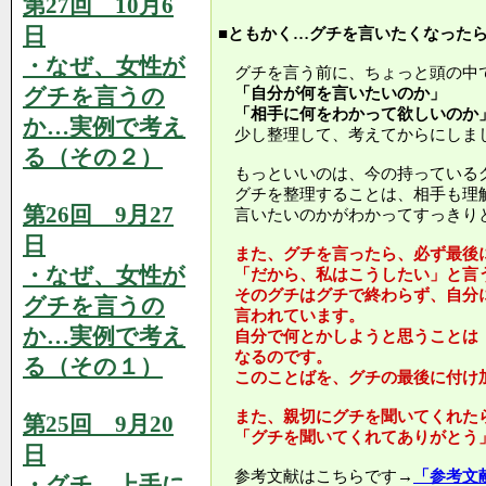
第27回 10月6
日
■ともかく…グチを言いたくなった
・なぜ、女性が
グチを言う前に、ちょっと頭の中
グチを言うの
「自分が何を言いたいのか」
「相手に何をわかって欲しいのか
か…実例で考え
少し整理して、考えてからにしま
る（その２）
もっといいのは、今の持っている
グチを整理することは、相手も理
第26回 9月27
言いたいのかがわかってすっきり
日
また、グチを言ったら、必ず最後
・なぜ、女性が
「だから、私はこうしたい」と言
そのグチはグチで終わらず、自分
グチを言うの
言われています。
か…実例で考え
自分で何とかしようと思うことは
なるのです。
る（その１）
このことばを、グチの最後に付け
また、親切にグチを聞いてくれた
第25回 9月20
「グチを聞いてくれてありがとう
日
参考文献はこちらです→
「参考文
・グチ、上手に