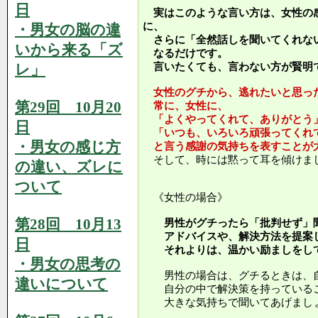
日
実はこのような言い方は、女性の
に、
・男女の脳の違
さらに「全然話しを聞いてくれな
いから来る「ズ
なるだけです。
レ」
言いたくても、言わない方が賢明
女性のグチから、逃れたいと思っ
第29回 10月20
常に、女性に、
「よくやってくれて、ありがとう
日
「いつも、いろいろ頑張ってくれ
・男女の感じ方
と言う感謝の気持ちを表すことが
そして、時には黙って耳を傾けま
の違い、ズレに
ついて
《女性の場合》
第28回 10月13
男性がグチったら「批判せず」聞
アドバイスや、解決方法を提案し
日
それよりは、温かい励ましをして
・男女の思考の
男性の場合は、グチるときは、自
違いについて
自分の中で解決策を持っているこ
大きな気持ちで聞いてあげまし