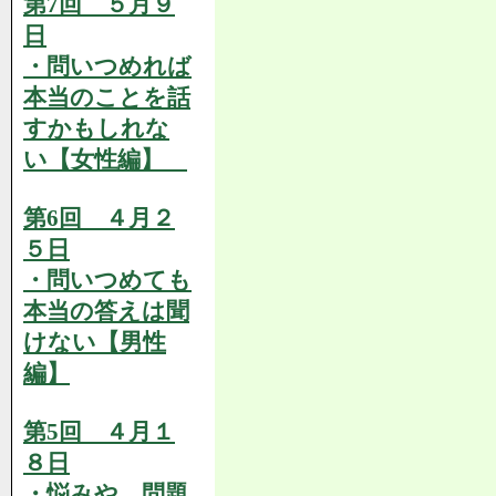
第7回 ５月９
日
・問いつめれば
本当のことを話
すかもしれな
い【女性編】
第6回 ４月２
５日
・問いつめても
本当の答えは聞
けない【男性
編】
第5回 ４月１
８日
・悩みや、問題