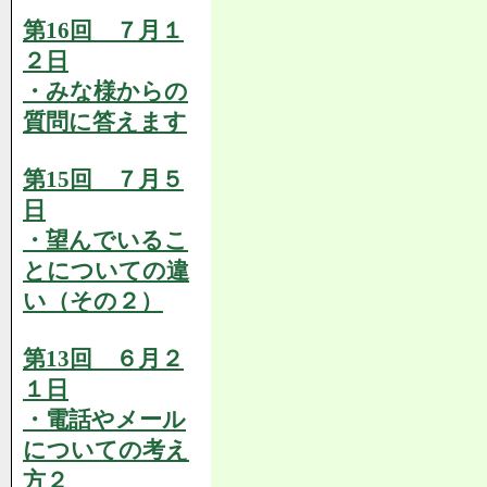
第16回 ７月１
２日
・みな様からの
質問に答えます
第15回 ７月５
日
・望んでいるこ
とについての違
い（その２）
第13回 ６月２
１日
・電話やメール
についての考え
方２