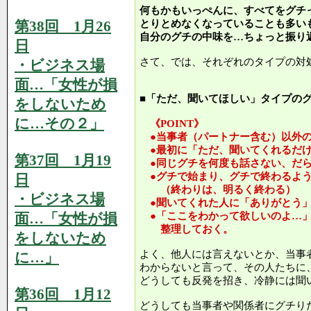
何もかもいっぺんに、すべてをグチ
第38回 1月26
とりとめなくなっていることも多い
自分のグチの中味を…ちょっと振り
日
さて、では、それぞれのタイプの対
・ビジネス場
面…「女性が損
■「ただ、聞いてほしい」タイプの
をしないため
に…その２」
《POINT》
●当事者（パートナー含む）以外の
●最初に「ただ、聞いてくれるだけ
第37回 1月19
●同じグチを何度も話さない、だら
●グチで始まり、グチで終わるよう
日
（終わりは、明るく終わる）
・ビジネス場
●聞いてくれた人に「ありがとう」
面…「女性が損
●「ここをわかって欲しいのよ…」
整理しておく。
をしないため
よく、他人には言えないとか、当事
に…」
わからないと言って、その人たちに
どうしても反発を招き、冷静には聞
第36回 1月12
どうしても当事者や関係者にグチり