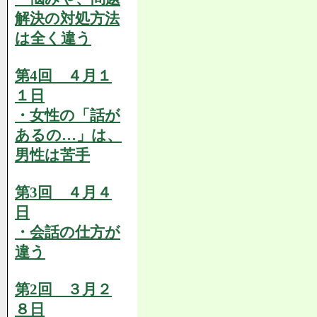
解決の対処方法
は全く違う
第4回 ４月１
１日
・女性の「話が
あるの…」は、
男性は苦手
第3回 ４月４
日
・会話の仕方が
違う
第2回 ３月２
８日