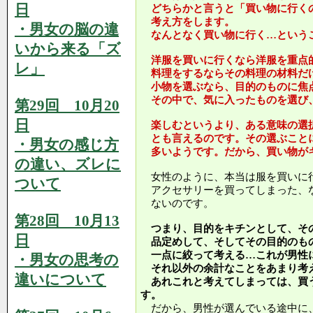
日
どちらかと言うと「買い物に行く
考え方をします。
・男女の脳の違
なんとなく買い物に行く…という
いから来る「ズ
洋服を買いに行くなら洋服を重点
レ」
料理をするならその料理の材料だ
小物を選ぶなら、目的のものに焦
その中で、気に入ったものを選び
第29回 10月20
日
楽しむというより、ある意味の選
とも言えるのです。その選ぶこと
・男女の感じ方
多いようです。だから、買い物が
の違い、ズレに
女性のように、本当は服を買いに
ついて
アクセサリーを買ってしまった、
ないのです。
第28回 10月13
つまり、目的をキチンとして、そ
日
品定めして、そしてその目的のも
一点に絞って考える…これが男性
・男女の思考の
それ以外の余計なことをあまり考
違いについて
あれこれと考えてしまっては、買
す。
だから、男性が選んでいる途中に