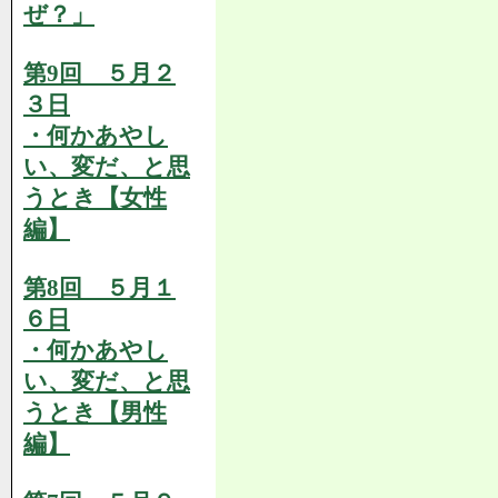
ぜ？」
第9回 ５月２
３日
・何かあやし
い、変だ、と思
うとき【女性
編】
第8回 ５月１
６日
・何かあやし
い、変だ、と思
うとき【男性
編】