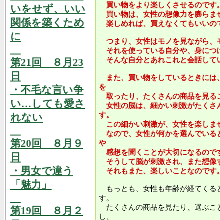
買い物をより楽しくさせるのです
いをせず、いい
買い物は、女性の想像力を膨らま
関係を築くため
楽しめれば、買えなくてもいいの
に
つまり、女性はモノを見ながら、
それを使っている自分や、身につ
そんな自分とあれこれと会話して
第21回 ８月23
日
また、買い物をしているときには
を
・不毛な言い争
取ったり、たくさんの商品を見る
い…しても愛さ
女性の脳は、細かい刺激がたくさ
す。
れない
この細かい刺激が、女性を楽しま
なので、女性が何かを選んでいる
第20回 ８月９
や
感想を聞くことが大切になるので
日
そうして脳が刺激され、また想像
・男女で違う
それもまた、楽しいことなのです
「魅力」
もっとも、女性も年齢が経てくる
す。
たくさんの商品を見たり、選ぶこ
第19回 ８月２
し、