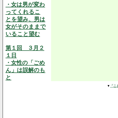
・女は男が変わ
ってくれるこ
とを望み、男は
女がそのままで
いること望む
第１回 ３月２
１日
・女性の「ごめ
ん」は誤解のも
と
▼
「こ