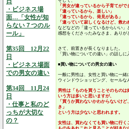
日
そして、
「男女が違っているから子育てがで
・ビジネス場
「違っているから、楽しい」
面…「女性が知
「違っているから、発見がある」
「違っていて寂しくなるけど、救わ
らない７つのル
などなどの「違っているからいい」
ール」
感想をくださったみなさま、ありが
第35回 12月22
さて、前置きが長くなりました。
「買い物についての違い」の話しに
日
・ビジネス場面
■買い物についての男女の違い
での男女の違い
一般に男性は、女性と買い物に一緒
ウィンドウショッピング、セールな
第34回 11月24
男性は「ものを買うことそのものは
日
いう方は多いと思いますが、
「買うか買わないかわからないけど
・仕事と私のど
き」
っちが大切な
という方は少ないと思われます。
の？
女性は、買わなくても買い物に行く
ものをあれこれと見ることが好きな