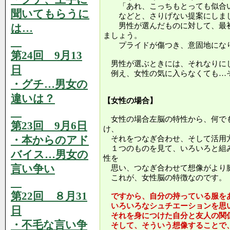
「あれ、こっちもとっても似合
聞いてもらうに
などと、さりげない提案にしま
男性が選んだものに対して、最初
は…
ましょう。
プライドが傷つき、意固地にな
第24回 9月13
男性が選ぶときには、それなりに
日
例え、女性の気に入らなくても…
・グチ…男女の
違いは？
【女性の場合】
女性の場合左脳の特性から、何で
第23回 9月6日
け、
・本からのアド
それをつなぎ合わせ、そして活用
１つのものを見て、いろいろと組
バイス…男女の
性を
言い争い
思い、つなぎ合わせて想像がより
これが、女性脳の特徴なのです。
第22回 ８月31
ですから、自分の持っている服を
いろいろなシュチエーションを思
日
それを身につけた自分と友人の関
・不毛な言い争
そして、そういう想像することで