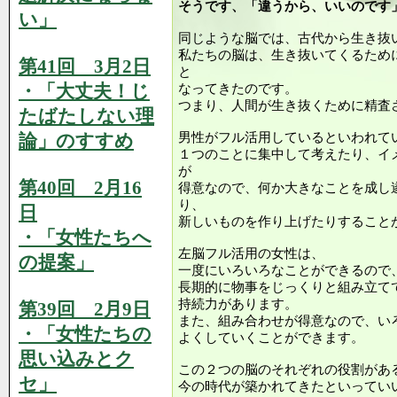
そうです、「違うから、いいのです
い」
同じような脳では、古代から生き抜
私たちの脳は、生き抜いてくるため
第41回 3月2日
と
・「大丈夫！じ
なってきたのです。
つまり、人間が生き抜くために精査
たばたしない理
論」のすすめ
男性がフル活用しているといわれて
１つのことに集中して考えたり、イ
が
第40回 2月16
得意なので、何か大きなことを成し
り、
日
新しいものを作り上げたりすること
・「女性たちへ
左脳フル活用の女性は、
の提案」
一度にいろいろなことができるので
長期的に物事をじっくりと組み立て
持続力があります。
第39回 2月9日
また、組み合わせが得意なので、い
・「女性たちの
よくしていくことができます。
思い込みとク
この２つの脳のそれぞれの役割があ
セ」
今の時代が築かれてきたといってい