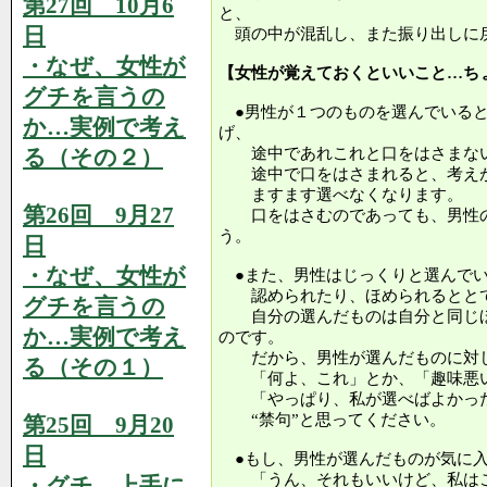
第27回 10月6
と、
日
頭の中が混乱し、また振り出しに
・なぜ、女性が
【女性が覚えておくといいこと…ち
グチを言うの
●男性が１つのものを選んでいると
か…実例で考え
げ、
る（その２）
途中であれこれと口をはさまない
途中で口をはさまれると、考えが
ますます選べなくなります。
第26回 9月27
口をはさむのであっても、男性の
う。
日
・なぜ、女性が
●また、男性はじっくりと選んでい
認められたり、ほめられるととて
グチを言うの
自分の選んだものは自分と同じほ
か…実例で考え
のです。
だから、男性が選んだものに対
る（その１）
「何よ、これ」とか、「趣味悪い
「やっぱり、私が選べばよかった
“禁句”と思ってください。
第25回 9月20
日
●もし、男性が選んだものが気に入
「うん、それもいいけど、私はこ
・グチ、上手に