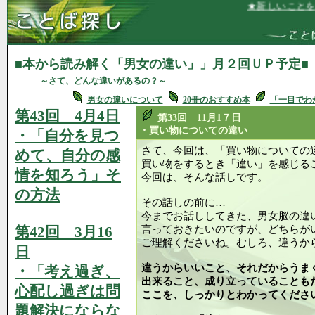
★新しいことを始めるにあ
■本から読み解く「男女の違い」」月２回ＵＰ予定■
～さて、どんな違いがあるの？～
男女の違いについて
20冊のおすすめ本
「一目でわ
第43回 4月4日
第33回 11月1７日
・買い物についての違い
・「自分を見つ
さて、今回は、「買い物についての
めて、自分の感
買い物をするとき「違い」を感じる
情を知ろう」そ
今回は、そんな話しです。
の方法
その話しの前に…
今までお話ししてきた、男女脳の違
第42回 3月16
言っておきたいのですが、どちらが
ご理解くださいね。むしろ、違うか
日
違うからいいこと、それだからうま
・「考え過ぎ、
出来ること、成り立っていることも
心配し過ぎは問
ここを、しっかりとわかってくださ
題解決にならな