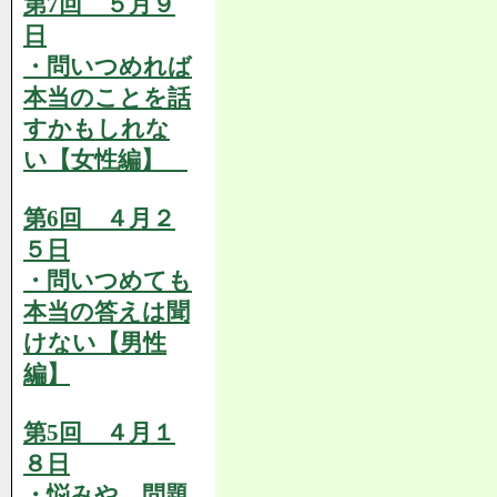
第7回 ５月９
日
・問いつめれば
本当のことを話
すかもしれな
い【女性編】
第6回 ４月２
５日
・問いつめても
本当の答えは聞
けない【男性
編】
第5回 ４月１
８日
・悩みや、問題