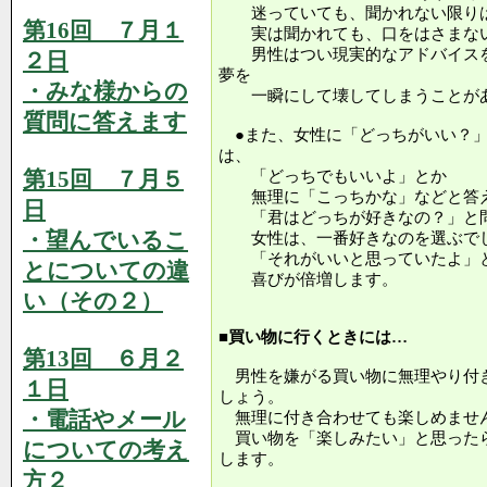
迷っていても、聞かれない限りは
第16回 ７月１
実は聞かれても、口をはさまない
男性はつい現実的なアドバイスを
２日
夢を
・みな様からの
一瞬にして壊してしまうことがあ
質問に答えます
●また、女性に「どっちがいい？」
は、
第15回 ７月５
「どっちでもいいよ」とか
無理に「こっちかな」などと答
日
「君はどっちが好きなの？」と問
・望んでいるこ
女性は、一番好きなのを選ぶでし
「それがいいと思っていたよ」と
とについての違
喜びが倍増します。
い（その２）
■買い物に行くときには…
第13回 ６月２
男性を嫌がる買い物に無理やり付
１日
しょう。
・電話やメール
無理に付き合わせても楽しめませ
買い物を「楽しみたい」と思った
についての考え
します。
方２