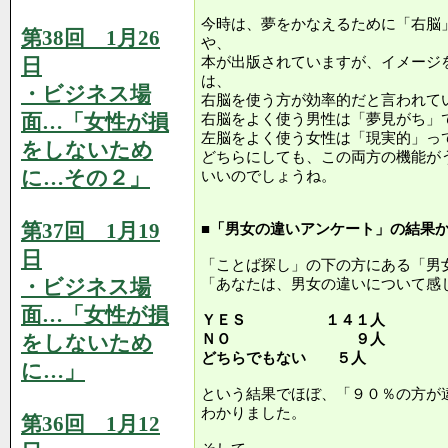
今時は、夢をかなえるために「右脳
第38回 1月26
や、
日
本が出版されていますが、イメージ
は、
・ビジネス場
右脳を使う方が効率的だと言われて
面…「女性が損
右脳をよく使う男性は「夢見がち」
左脳をよく使う女性は「現実的」っ
をしないため
どちらにしても、この両方の機能が
に…その２」
いいのでしょうね。
第37回 1月19
■「男女の違いアンケート」の結果
日
「ことば探し」の下の方にある「男
・ビジネス場
「あなたは、男女の違いについて感
面…「女性が損
ＹＥＳ １４１人
をしないため
ＮＯ ９人
どちらでもない ５人
に…」
という結果でほぼ、「９０％の方が
わかりました。
第36回 1月12