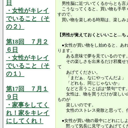
日
男性脳に近づいてくるからとも言
こうなってくると、買い物も手早
・女性がキレイ
すので、
でいること（そ
買い物を楽しめる時期は、楽しみ
の２）
【男性が覚えておくといいこと…ち
第18回 ７月２
●女性が買い物をし始めると、あれ
６日
ります。
ある意味で夢を見ているのです
・女性がキレイ
その楽しさを出来るだけ邪魔せず
でいること（そ
て
あげてください。
の１）
「まだぁ、なにやってんだよ」「
「どれも、同じじゃないか」
第17回 ７月１
などと言うことばは“禁句”です
女性は、物を買うだけが楽しいの
９日
ものが
・家事をしてく
楽しいのです。
女性のストレス発散と思って、付
れ！家をキレイ
にしてくれ！
●女性が買い物の最中にどれにしよ
黙って気長に見守ってあげてく