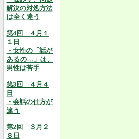
解決の対処方法
は全く違う
第4回 ４月１
１日
・女性の「話が
あるの…」は、
男性は苦手
第3回 ４月４
日
・会話の仕方が
違う
第2回 ３月２
８日