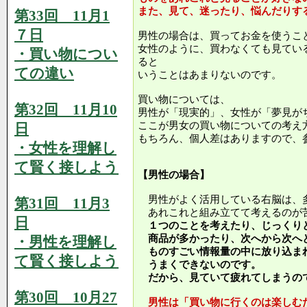
また、見て、迷ったり、悩んだりす
第33回 11月1
７日
男性の場合は、買ってお金を使うこ
女性のように、買わなくても見てい
・買い物につい
ると
ての違い
いうことはあまりないのです。
買い物については、
第32回 11月10
男性が「現実的」、女性が「夢見が
ここが男女の買い物についての考え
日
もちろん、個人差はありますので、
・女性を理解し
て賢く接しよう
【男性の場合】
男性がよく活用している右脳は、
第31回 11月3
あれこれと組み立てて考えるのが
日
１つのことを考えたり、じっくり
商品が多かったり、次へから次へ
・男性を理解し
ものすごい情報量の中に放り込ま
て賢く接しよう
うまくできないのです。
だから、見ていて疲れてしまうの
第30回 10月27
男性は「買い物に行くのは楽しむ