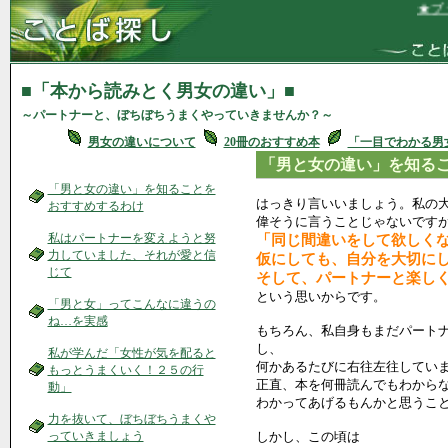
★ブラ
■「本から読みとく男女の違い」■
～パートナーと、ぼちぼちうまくやっていきませんか？～
男女の違いについて
20冊のおすすめ本
「一目でわかる男
「男と女の違い」を知る
「男と女の違い」を知ることを
はっきり言いいましょう。私の
おすすめするわけ
偉そうに言うことじゃないです
私はパートナーを変えようと努
「同じ間違いをして欲しく
力していました、それが愛と信
仮にしても、自分を大切に
じて
そして、パートナーと楽し
という思いからです。
「男と女」ってこんなに違うの
ね…を実感
もちろん、私自身もまだパート
し、
私が学んだ「女性が気を配ると
何かあるたびに右往左往してい
もっとうまくいく！２５の行
正直、本を何冊読んでもわから
動」
わかってあげるもんかと思うこ
力を抜いて、ぼちぼちうまくや
っていきましょう
しかし、この頃は