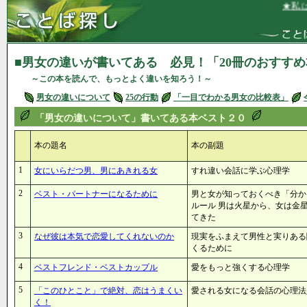
★私は
■男女の違いが書いてある 必見！「20冊のおすすめ
～この本を読んで、もっとよく違いを知ろう！～
男女の違いについて
25の行動
「一目でわかる男女の比較表」
「男女の違いについて」書いてある本ベスト２０
本の題名
本の副題
1
女にいらだつ男、男にあきれる女
すれ違い会話に学ぶ心理学
2
ベスト・パートナーになるために
男と女が知っておくべき「分か
ルール 男は火星から、女は金
てきた
3
なぜ彼は本気で恋愛してくれないのか
現実をふまえて男性と実りある
くるために
4
ベストフレンド・ベストカップル
愛をもっと強くする心理学
5
「このひとこと」で絶対、恋はうまくい
愛される女になる会話の心理法
く！