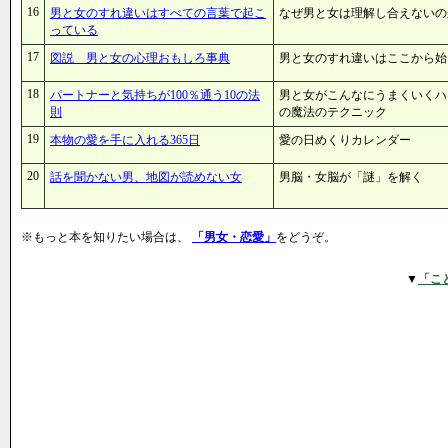
16
男と女のすれ違いはすべての言葉で起こ
なぜ男と女は理解し合えないの
っている
17
図説 男と女の心理おもしろ事典
男と女のすれ違いはここから始
18
パートナーと気持ちが100％通う10の法
男と女がこんなにうまくいくハ
則
の魔法のテクニック
19
本物の愛を手に入れる365日
愛の日めくりカレンダー
20
話を聞かない男、地図が読めない女
男脳・女脳が「謎」を解く
※もっと本を知りたい場合は、
「男女・恋愛」
をどうぞ。
▼
「こ