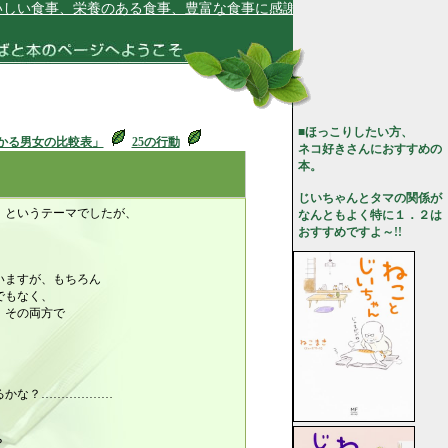
事、栄養のある食事、豊富な食事に感謝します★
■ほっこりしたい方、
かる男女の比較表」
25の行動
ネコ好きさんにおすすめの
本。
じいちゃんとタマの関係が
」というテーマでしたが、
なんともよく特に１．２は
。
おすすめですよ～!!
。
いますが、もちろん
でもなく、
、その両方で
るかな？………………
？