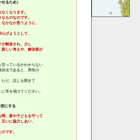
せるため）
なくなります。
なものなのです。
なかなか思うように、
。
らげようとして、
が解放され、少し
新しい考えや、解決策が
言っているかわからない
決法であると、男性の
ただ、話しを聞きて
に耳を傾けてください。
大切にする
間、家や子どもを守って
互いに協力しあい、
たのです。