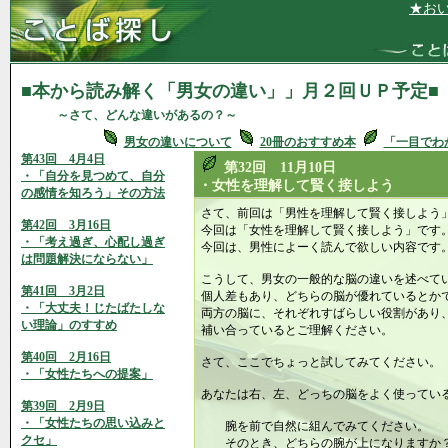
★おいしい食
■本から読み解く「男女の違い」」月２回ＵＰ予定■
～さて、どんな違いがあるの？～
男女の違いについて
20冊のおすすめ本
「一目でわ
第43回 4月4日
第32回 11月10日
・「自分を見つめて、自分
・女性を理解して賢く接しよう
の感情を知ろう」その方法
さて、前回は「男性を理解して賢く接しよう
第42回 3月16日
今回は「女性を理解して賢く接しよう」です
・「考え過ぎ、心配し過ぎ
今回は、男性によーく読んで欲しい内容です
は問題解決にならない」
こうして、男女の一般的な脳の違いを述べて
第41回 3月2日
個人差もあり、どちらの脳が優れているとか
・「大丈夫！じたばたしな
両方の脳に、それぞれすばらしい役割があり
い理論」のすすめ
補い合っているとご理解ください。
第40回 2月16日
さて、ここでちょっと試してみてください。
・「女性たちへの提案」
あなたは右、左、どっちの脳をよく使ってい
第39回 2月9日
・「女性たちの思い込みと
腕を前で自然に組んでみてください。
クセ」
そのとき、どちらの腕が上になりますか