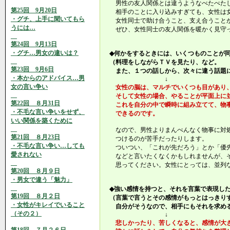
男性の友人関係とは違うようなべたべたし
第25回 9月20日
相手のことに入り込みすぎても、女性は女
・グチ、上手に聞いてもら
女性同士で助け合うこと、支え合うことが
うには…
ぜひ、女性同士の友人関係を暖かく見守っ
第24回 9月13日
・グチ…男女の違いは？
◆何かをするときには、いくつものことが
（料理をしながらＴＶを見たり、など。
第23回 9月6日
また、１つの話しから、次々に違う話題に
・本からのアドバイス…男
↓
女の言い争い
女性の脳は、マルチでいくつも目があり、
そして女性の場合、やることが平面上に並
第22回 ８月31日
これを自分の中で瞬時に組み立てて、物事
・不毛な言い争いをせず、
できるのです。
いい関係を築くために
なので、男性よりまんべんなく物事に対処
第21回 ８月23日
つけるのが苦手だったりします。
・不毛な言い争い…しても
ついつい、「これが先だろう」とか「優先
愛されない
などと言いたくなくかもしれませんが、そ
思ってください。女性にとっては、並列
第20回 ８月９日
・男女で違う「魅力」
◆強い感情を持つと、それを言葉で表現し
第19回 ８月２日
（言葉で言うとその感情がもっとはっきり
・女性がキレイでいること
自分がそうなので、相手にもそれを求め
（その２）
↓
悲しかったり、苦しくなると、感情が大き