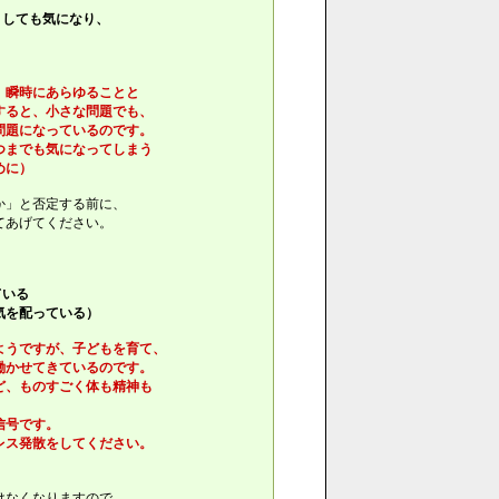
しても気になり、
瞬時にあらゆることと
ると、小さな問題でも、
題になっているのです。
までも気になってしまう
めに）
」と否定する前に、
あげてください。
ている
気を配っている）
うですが、子どもを育て、
かせてきているのです。
、ものすごく体も精神も
信号です。
ス発散をしてください。
なくなりますので、