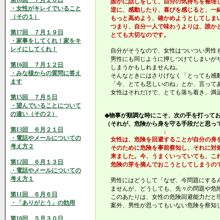
第18回 ７月２６日
誰かに話しをして、自分の気持ちを整理し
・女性がキレイでいること
逆に、感動したり、喜びを感じると、一緒
（その１）
もっと高めよう、確かめようとしてしま
つまり、自分一人で味わうよりは、誰かと
第17回 ７月１９日
とても大切なのです。
・家事をしてくれ！家をキ
レイにしてくれ！
自分がそうなので、女性はついつい男性も
男性にも同じように押しつけてしまいがち
第16回 ７月１２日
しまうかもしれませんね。
・みな様からの質問に答え
そんなときにはさりげなく「とっても感動
ます
「今、とても悲しいのね」とか、言ってあ
女性はそれだけで、とても落ち着き、満足
第15回 ７月５日
・望んでいることについて
の違い（その２）
◆物事が順調な時にこそ、次の手を打ってお
（それが、危険から身を守る手段だと思っ
第13回 ６月２１日
↓
・電話やメールについての
女性は、危険を回避することが自分の身を
考え方２
そのために危険を事前察知し、それに対処
来ました。今、うまくいっていても、これ
第12回 ６月１３日
危険の芽を摘んでおこうとしてしまうの
・電話やメールについての
考え方１
男性にはどうして「なぜ、今問題にするん
ませんが、どうしても、先々の問題や危険
第11回 ６月６日
このあたりは、女性の危険回避能力だと理
・「ありがとう」の効用
案外、男性が思ってもいない危険を察知し
第10回 ５月３０日