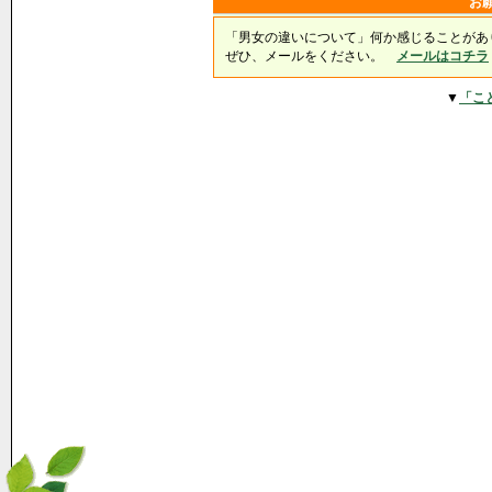
お
「男女の違いについて」何か感じることがあ
ぜひ、メールをください。
メールはコチラ
▼
「こ