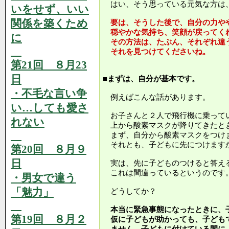
はい、そう思っている元気な方は
いをせず、いい
関係を築くため
要は、そうした後で、自分の力や
穏やかな気持ち、笑顔が戻ってく
に
その方法は、たぶん、それぞれ違
それを見つけてくださいね。
第21回 ８月23
日
■まずは、自分が基本です。
・不毛な言い争
例えばこんな話があります。
い…しても愛さ
お子さんと２人で飛行機に乗って
れない
上から酸素マスクが降りてきたと
まず、自分から酸素マスクをつけ
それとも、子どもに先につけます
第20回 ８月９
日
実は、先に子どものつけると答え
これは間違っているというのです
・男女で違う
「魅力」
どうしてか？
本当に緊急事態になったときに、
第19回 ８月２
仮に子どもが助かっても、子ども