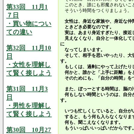
このとき、誰にも邪魔されないこ
第33回 11月1
そういう時間をつくりましょう。
７日
女性は、身近な家族や、身近な仲
・買い物につい
ときどき必要なのです。
ての違い
実は、あまり身近すぎたり、接近
見えなくなり、自分と一体化して
に
第32回 11月10
なってしまいます。
日
そして、相手を思いやったり、大
す。
・女性を理解し
もしくは、過剰にやって上げたり
て賢く接しよう
何かと、誰かと「上手に距離」を
そのためにも、「自分の時間」を
第31回 11月3
また、ぼっーとする時間は、脳の
何もしない時間というのは、自分
日
す。
・男性を理解し
いつも忙しくしていると、自分が
て賢く接しよう
すると、もう何も入らなくなりま
何も、聞こえなくなります。
もういっぱいいっぱいだからです
第30回 10月27