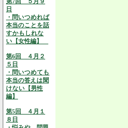
第7回 ５月９
日
・問いつめれば
本当のことを話
すかもしれな
い【女性編】
第6回 ４月２
５日
・問いつめても
本当の答えは聞
けない【男性
編】
第5回 ４月１
８日
・悩みや、問題