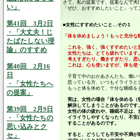
さて、私の提案です。提案なんて大
い」
「ぜひ、おすすめしたいこと」って
第41回 3月2日
■女性にすすめたいこと…その１
・「大丈夫！じ
「体を休めましょう！もっと充分な
たばたしない理
これを、強く、強くすすめたいと
論」のすすめ
女性たちは、とても疲れています
考えすぎたり、働きすぎたり、思
第40回 2月16
これは、心も使いますが、体も使
日
子育て中のおかあさんたち、働い
思っている方、いつもイライラと
・「女性たちへ
もっと体を休めて、十分な睡眠を
の提案」
実は、女性の場合「体を休める（
解決してしまうことがあるのです
第39回 2月9日
女性の体の疲れや、睡眠不足は、
・「女性たちの
イライラしやすくなったり、不安
することがあるのです。
思い込みとク
セ」
すると、どうしても不安や不満が