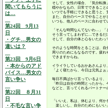
そして、女性の場合、「気分転換
聞いてもらうに
穏やかなもの、日常でできること
いつでも手軽にできると思うと、
は…
また、自分のペースでやることが
いつも、他人のペースに合わせて
第24回 9月13
「そんな時間なんてないわ…」「
日
そう言ってしまわずに…できるだ
・グチ…男女の
そして、自分の体と心をいたわっ
違いは？
そのような時間をとることは、自
周りのためにもなるのです。疲れ
できますからね。
第23回 9月6日
・本からのアド
イライラしているおかあさんより
「よく寝たから、今日は元気よぉ
バイス…男女の
言い争い
毎日不満ばかり言っているより、
「昨日は自分の時間とったから、
などと、言ってくれるパートナー
第22回 ８月31
日
「いいえ、私は、休むより、何か
・不毛な言い争
楽しいし、自分のためにもいい