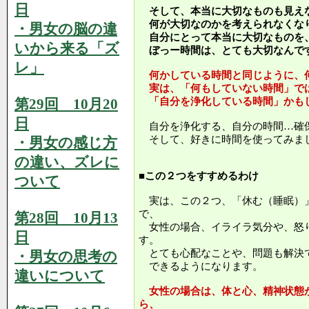
日
そして、本当に大切なものも見え
何が大切なのかを考えられなくな
・男女の脳の違
自分にとって本当に大切なものを
いから来る「ズ
ぼっー時間は、とても大切なんで
レ」
何かしている時間と同じように、
実は、「何もしていない時間」で
第29回 10月20
「自分を浄化している時間」かも
日
自分を浄化する、自分の時間…確
そして、好きに時間を使ってみま
・男女の感じ方
の違い、ズレに
■この２つをすすめるわけ
ついて
実は、この２つ、「休む（睡眠）
で、
第28回 10月13
女性の場合、イライラ気分や、怒
日
す。
とても心配なことや、問題も解決
・男女の思考の
できるようになります。
違いについて
女性の場合は、体と心、精神状態
ら、