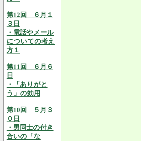
第12回 ６月１
３日
・電話やメール
についての考え
方１
第11回 ６月６
日
・「ありがと
う」の効用
第10回 ５月３
０日
・男同士の付き
合いの「な