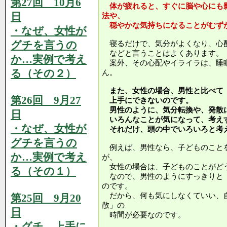
第27回 10月6
体が疲れると、すぐに脳や心にも
日
法や、
穏やかな気持ちになることがむず
・なぜ、女性が
グチを言うの
寝るだけで、気分がよくなり、心
などと言うことはよくあります。
か…実例で考え
案外、その心配やイライラは、睡
る（その２）
ん。
また、女性の場合、男性と比べて
第26回 9月27
上手にできないのです。
男性のように、気分転換や、発散
日
いろんなことが気になって、考え
・なぜ、女性が
それだけ、頭の中でいろいろと考
グチを言うの
例えば、男性なら、子どものこと
か…実例で考え
が、
女性の場合は、子どものことがど
る（その１）
なので、男性のようにすっきりと
のです。
だから、何も気にしなくていい、
第25回 9月20
散」の
日
時間が必要なのです。
・グチ、上手に