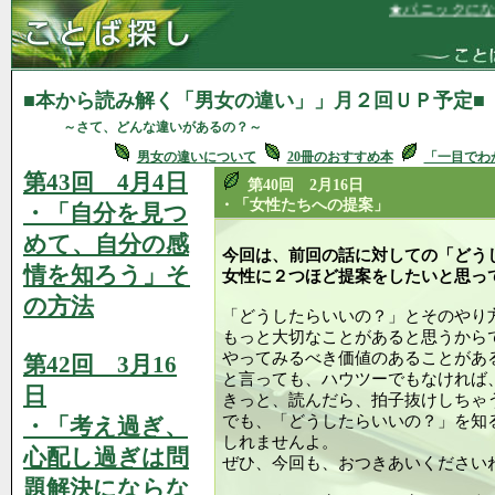
★パニックになっても、私
■本から読み解く「男女の違い」」月２回ＵＰ予定■
～さて、どんな違いがあるの？～
男女の違いについて
20冊のおすすめ本
「一目でわ
第43回 4月4日
第40回 2月16日
・「女性たちへの提案」
・「自分を見つ
めて、自分の感
今回は、前回の話に対しての「どう
情を知ろう」そ
女性に２つほど提案をしたいと思っ
の方法
「どうしたらいいの？」とそのやり
もっと大切なことがあると思うから
やってみるべき価値のあることがあ
第42回 3月16
と言っても、ハウツーでもなければ
日
きっと、読んだら、拍子抜けしちゃ
でも、「どうしたらいいの？」を知
・「考え過ぎ、
しれませんよ。
心配し過ぎは問
ぜひ、今回も、おつきあいください
題解決にならな