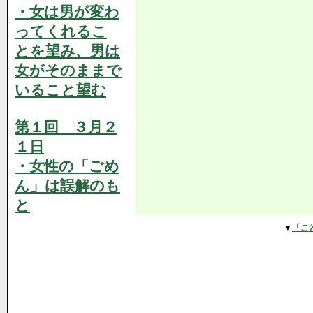
・女は男が変わ
ってくれるこ
とを望み、男は
女がそのままで
いること望む
第１回 ３月２
１日
・女性の「ごめ
ん」は誤解のも
と
▼
「こ