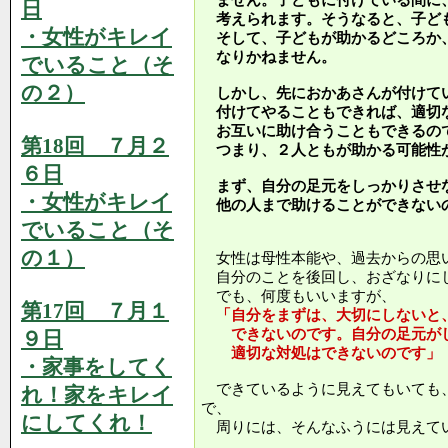
ません。子どもに付けている間に
日
考えられます。そうなると、子ど
・女性がキレイ
そして、子どもが助かるどころか
なりかねません。
でいること（そ
の２）
しかし、先におかあさんが付けて
付けてやることもできれば、適切
お互いに助け合うこともできるの
第18回 ７月２
つまり、２人ともが助かる可能性
６日
まず、自分の足元をしっかりさせ
・女性がキレイ
他の人まで助けることができない
でいること（そ
の１）
女性は母性本能や、過去からの思
自分のことを後回し、おざなりに
でも、何度もいいますが、
第17回 ７月１
「自分をまずは、大切にしないと
できないのです。自分の足元がし
９日
適切な対処はできないのです」
・家事をしてく
できているように見えてもいても
れ！家をキレイ
で、
にしてくれ！
周りには、そんなふうには見えて