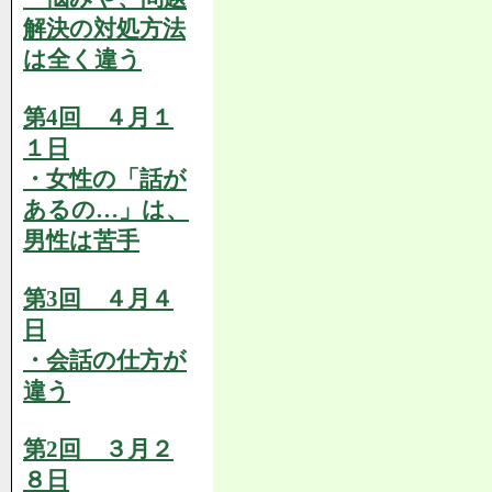
解決の対処方法
は全く違う
第4回 ４月１
１日
・女性の「話が
あるの…」は、
男性は苦手
第3回 ４月４
日
・会話の仕方が
違う
第2回 ３月２
８日