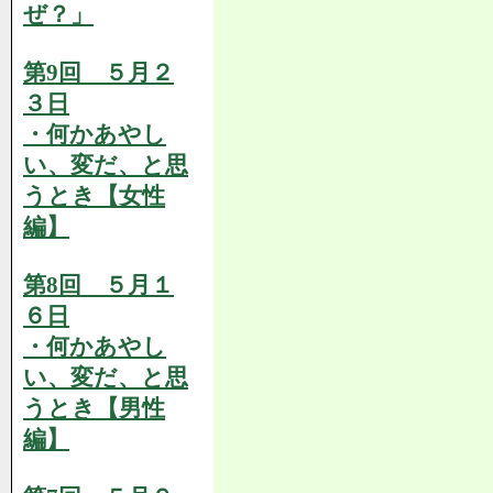
ぜ？」
第9回 ５月２
３日
・何かあやし
い、変だ、と思
うとき【女性
編】
第8回 ５月１
６日
・何かあやし
い、変だ、と思
うとき【男性
編】