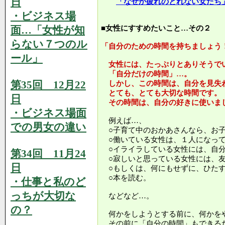
日
「なぜか疲れのとれない女たち
・ビジネス場
面…「女性が知
■女性にすすめたいこと…その２
らない７つのル
「自分のための時間を持ちましょう
ール」
女性には、たっぷりとありそうで
「自分だけの時間」…。
第35回 12月22
しかし、この時間は、自分を見失
とても、とても大切な時間です。
日
その時間は、自分の好きに使いま
・ビジネス場面
例えば…、
での男女の違い
○子育て中のおかあさんなら、お子
○働いている女性は、１人になって
○イライラしている女性には、自分
第34回 11月24
○寂しいと思っている女性には、友
日
○もしくは、何にもせずに、ひたす
○本を読む。
・仕事と私のど
っちが大切な
などなど…。
の？
何かをしようとする前に、何かを
その前に「自分の時間」もできる