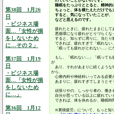
のでいいことがないのです。
睡眠をたっぷりととると、精神的
第38回 1月26
ちょっと、体を横たえただけでも
すると、気になっていたことが、
日
などと思えるのです。
・ビジネス場
疲れたときに、疲れたままにして
面…「女性が損
悪循環になり疲れがとりづらくな
をしないため
すると、知らずに周りに、当たり
できれば、疲れすぎて「眠れない
に…その２」
「眠っても疲れがとれない…」に
もし、「眠れない…」「眠っても
第37回 1月19
が
日
あり、それがあまりに続くような
から、
・ビジネス場
心療内科や神経科いってみる必要
面…「女性が損
あまりに、疲れすぎてしまうとそ
をしないため
頑張りやの、しっかり者の、働き
に…」
自分が思っている以上に疲れてい
できれば、体を休めるか、睡眠時
第36回 1月12
※累積疲労」について、もっと知