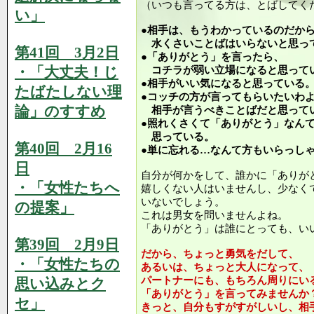
（いつも言ってる方は、とばしてく
い」
●相手は、もうわかっているのだか
水くさいことばはいらないと思っ
第41回 3月2日
●「ありがとう」を言ったら、
・「大丈夫！じ
コチラが弱い立場になると思って
●相手がいい気になると思っている
たばたしない理
●コッチの方が言ってもらいたいわ
論」のすすめ
相手が言うべきことばだと思って
●照れくさくて「ありがとう」なん
思っている。
第40回 2月16
●単に忘れる…なんて方もいらっし
日
自分が何かをして、誰かに「ありが
・「女性たちへ
嬉しくない人はいませんし、少なく
いないでしょう。
の提案」
これは男女を問いませんよね。
「ありがとう」は誰にとっても、い
第39回 2月9日
だから、ちょっと勇気をだして、
・「女性たちの
あるいは、ちょっと大人になって、
パートナーにも、もちろん周りにい
思い込みとク
「ありがとう」を言ってみませんか
セ」
きっと、自分もすがすがしいし、相