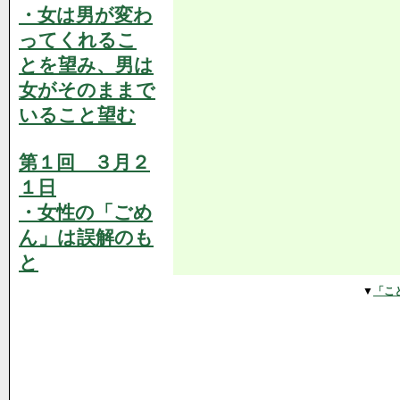
・女は男が変わ
ってくれるこ
とを望み、男は
女がそのままで
いること望む
第１回 ３月２
１日
・女性の「ごめ
ん」は誤解のも
と
▼
「こ