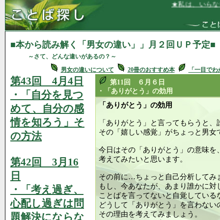
★私は、いらないものを
■本から読み解く「男女の違い」」月２回ＵＰ予定■
～さて、どんな違いがあるの？～
男女の違いについて
20冊のおすすめ本
「一目でわ
第43回 4月4日
第11回 ６月６日
・「ありがとう」の効用
・「自分を見つ
「ありがとう」の効用
めて、自分の感
情を知ろう」そ
「ありがとう」と言ってもらうと、
その「嬉しい感覚」がちょっと男女
の方法
今日はその「ありがとう」の意味を
考えてみたいと思います。
第42回 3月16
日
その前に…ちょっと自己分析してみ
もし、今あなたが、あまり誰かに対
・「考え過ぎ、
ことばを言ってないと自覚している
心配し過ぎは問
どうして「ありがとう」を言わない
その理由を考えてみましょう。
題解決にならな