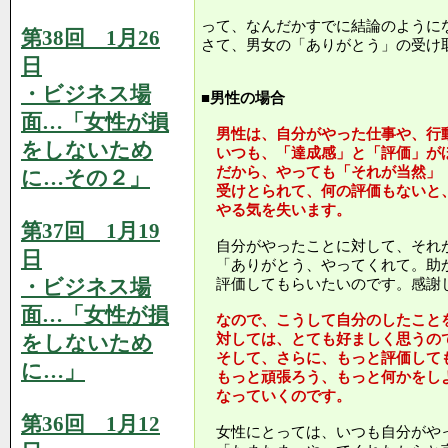
って、なんだかすでに結論のように
第38回 1月26
さて、男女の「ありがとう」の受け
日
・ビジネス場
■男性の場合
面…「女性が損
男性は、自分がやった仕事や、行
をしないため
いつも、「達成感」と「評価」が
だから、やっても「それが当然」
に…その２」
受けとられて、何の評価もないと
やる気を失います。
第37回 1月19
自分がやったことに対して、それ
日
「ありがとう、やってくれて。助
・ビジネス場
評価してもらいたいのです。感謝
面…「女性が損
なので、こうして自分のしたこと
をしないため
対しては、とても好ましく思うの
そして、さらに、もっと評価して
に…」
もっと頑張ろう、もっと何かをし
なっていくのです。
第36回 1月12
女性にとっては、いつも自分がや