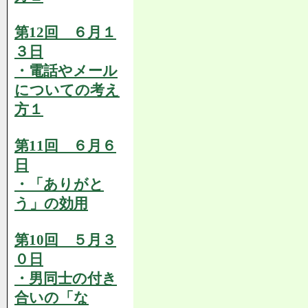
第12回 ６月１
３日
・電話やメール
についての考え
方１
第11回 ６月６
日
・「ありがと
う」の効用
第10回 ５月３
０日
・男同士の付き
合いの「な