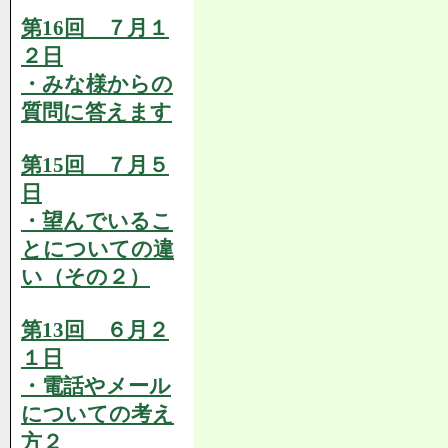
第16回 ７月１
２日
・みな様からの
質問に答えます
第15回 ７月５
日
・望んでいるこ
とについての違
い（その２）
第13回 ６月２
１日
・電話やメール
についての考え
方２