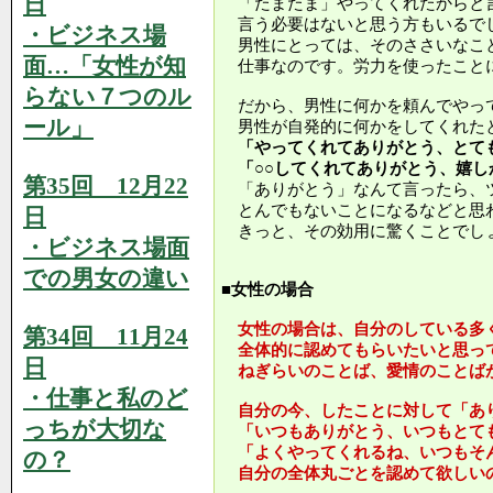
日
「たまたま」やってくれたからと
言う必要はないと思う方もいるで
・ビジネス場
男性にとっては、そのささいなこ
面…「女性が知
仕事なのです。労力を使ったこと
らない７つのル
だから、男性に何かを頼んでやっ
ール」
男性が自発的に何かをしてくれた
「やってくれてありがとう、とて
「○○してくれてありがとう、嬉し
第35回 12月22
「ありがとう」なんて言ったら、
とんでもないことになるなどと思
日
きっと、その効用に驚くことでし
・ビジネス場面
での男女の違い
■女性の場合
女性の場合は、自分のしている多
第34回 11月24
全体的に認めてもらいたいと思っ
日
ねぎらいのことば、愛情のことば
・仕事と私のど
自分の今、したことに対して「あ
っちが大切な
「いつもありがとう、いつもとて
「よくやってくれるね、いつもそ
の？
自分の全体丸ごとを認めて欲しい