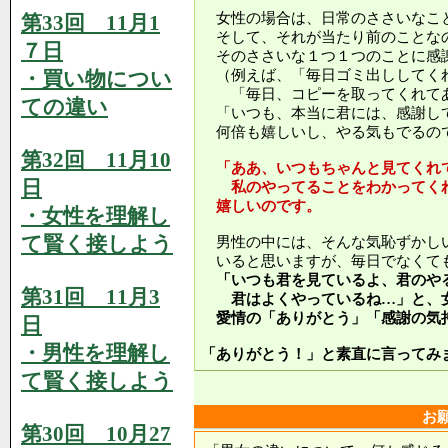
女性の場合は、日常のささいなこ
第33回 11月1
そして、それが当たり前のことな
７日
そのささいな１つ１つのことに感
・買い物につい
（例えば、「毎日ゴミ出ししてく
「毎日、コピーを取ってくれてあ
ての違い
「いつも、本当に君には、感謝し
何倍も嬉しいし、やる気もでるの
第32回 11月10
「ああ、いつもちゃんと見てくれ
日
私のやってることをわかってくれ
嬉しいのです。
・女性を理解し
て賢く接しよう
男性の中には、そんな気恥ずかし
いると思いますが、毎日でなくて
「いつも君を見ているよ、君のや
第31回 11月3
君はよくやっているね…」と、女
愛情の「ありがとう」「感謝の気
日
・男性を理解し
「ありがとう！」と素直に言ってみ
て賢く接しよう
お
第30回 10月27