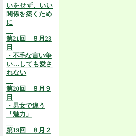
いをせず、いい
関係を築くため
に
第21回 ８月23
日
・不毛な言い争
い…しても愛さ
れない
第20回 ８月９
日
・男女で違う
「魅力」
第19回 ８月２