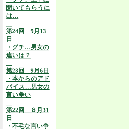
聞いてもらうに
は…
第24回 9月13
日
・グチ…男女の
違いは？
第23回 9月6日
・本からのアド
バイス…男女の
言い争い
第22回 ８月31
日
・不毛な言い争