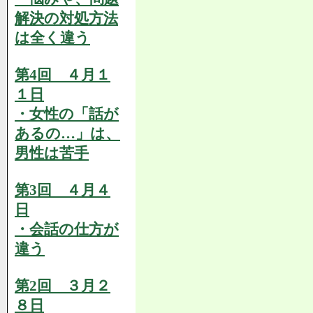
解決の対処方法
は全く違う
第4回 ４月１
１日
・女性の「話が
あるの…」は、
男性は苦手
第3回 ４月４
日
・会話の仕方が
違う
第2回 ３月２
８日