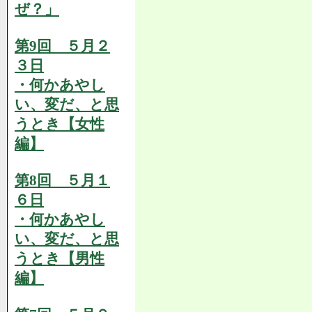
ぜ？」
第9回 ５月２
３日
・何かあやし
い、変だ、と思
うとき【女性
編】
第8回 ５月１
６日
・何かあやし
い、変だ、と思
うとき【男性
編】