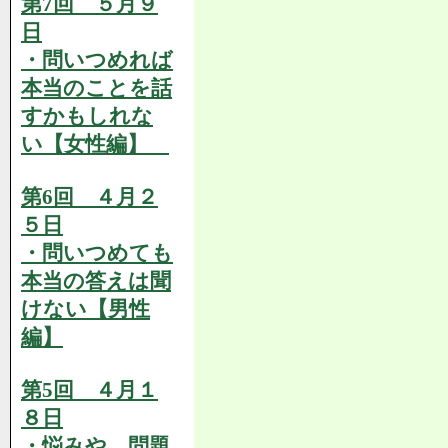
第7回 ５月９
日
・問いつめれば
本当のことを話
すかもしれな
い【女性編】
第6回 ４月２
５日
・問いつめても
本当の答えは聞
けない【男性
編】
第5回 ４月１
８日
・悩みや、問題