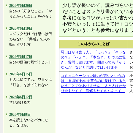
少し話が長いので、読みづらい
2026年6日26日
自分の「好きなこと」「や
たいことはスッキリ書かれてい
りたかったこと」をやろう
参考になるコツがいっぱい書か
不安といっしょに生きて行くコ
2026年6日19日
などということも参考になりま
ロジックだけでは思いは伝
わらない! 「共感」で人を
この本からのことば
動かす話し方
悪口ばかり言う人。 「えっ？」「そうな
さ
2026年6日17日
の？」「へえ？」「本当？」と つねに驚
な
自分の価値に気づくヒント
き、質問し続けます。 間違っても「そう
なんだ」などと同調してはいけませ
2026年6日15日
コミュニケーション能力が高いというの
小
ものは捨てても、ワタシは
は、 他者の歓心を買うのに長けていると
害
「好き」を捨てられない
いうことではありません。 人と人はわか
そ
り合えなくて、誤解もたくさんあって、
2026年6日12日
学び続ける力
2026年6日9日
本を読まないとバカにな
る。なぜか。