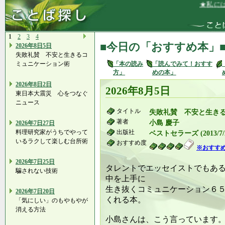
★私には、
1
2
3
4
■今日の「おすすめ本」
2026年8日5日
失敗礼賛 不安と生きるコ
ミュニケーション術
「本の読み
「読んでみて！おすす
方」
めの本」
2026年8日2日
2026年8月5日
東日本大震災 心をつなぐ
ニュース
タイトル
失敗礼賛 不安と生き
著者
小島 慶子
2026年7日27日
料理研究家がうちでやって
出版社
ベストセラーズ (2013/7/
いるラクして楽しむ台所術
おすすめ度
※おすす
2026年7日25日
タレントでエッセイストでもあ
騙されない技術
中を上手に
生き抜くコミュニケーション６
2026年7日20日
くれる本。
「気にしい」のもやもやが
消える方法
小島さんは、こう言っています