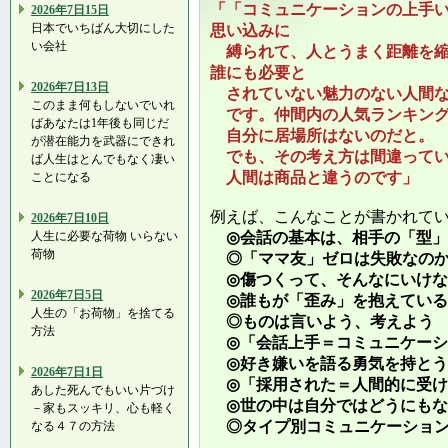
「「コミュニケーションの上手
2026年7日15日
日本でいちばん大切にした
思い込みに
い会社
縛られて、人とうまく距離を縮
誰にも必要と
2026年7日13日
されていない魅力のない人間な
このまま何もしないでいれ
です。仲間内の人気ランキング
ばあなたは1年後も同じだ
自分に居場所はないのだと。
が潜在能力を武器にできれ
でも、その考え方は間違ってい
ば人生はとんでもなく凄い
人間は商品と違うのです」
ことになる
例えば、こんなことが書かれて
2026年7日10日
人生に必要な荷物 いらない
◎会話の基本は、相手の「型」
荷物
◎「ママ友」ゼロは失敗なの
◎傷つくって、そんなにいけな
2026年7日5日
◎誰もが「歪み」を抱えている
人生の「お荷物」を捨てる
◎ものは言いよう、考えよう
方法
◎「会話上手＝コミュニケーシ
◎好き嫌いを語る勇気を持とう
2026年7日1日
◎「採用された＝人間的に受け
あした死んでもいい片づけ
◎世の中は自分ではどうにもな
－家もスッキリ、心も軽く
◎タイプ別コミュニケーション
なる４７の方法