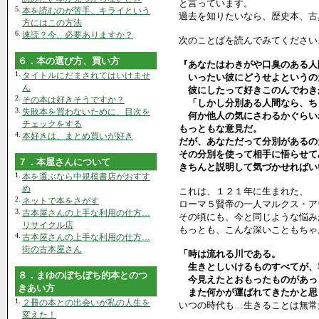
と言っています。
5.
本を読むのが苦手、キライという
過去を知りたいなら、歴史本、古
方にはこの方法
6.
速読？今、必要ありますか？
次のことばを読んでみてください
６．本の選び方、買い方
『あなたはわきがや口臭のある人
1.
タイトルにだまされてはいけませ
いったい彼にどうせよというの
ん
彼にしたって好きこのんでわき
2.
その本は好きそうですか？
「しかし分別ある人間なら、ち
3.
失敗本を買わないために、目次を
何か他人の気にさわるかぐらい
チェックをする
もっともな意見だ。
4.
本好きは、まとめ買いが好き
だが、あなただって分別があるの
その分別を使って相手に悟らせて
７．本屋さんについて
きちんと説明して気づかせればい
1.
本を選ぶなら中規模書店がおすす
め
これは、１２１年に生まれた、
2.
ネットで本をさがす
ローマ５賢帝の一人マルクス・ア
3.
古本屋さんの上手な利用の仕方…
その頃にも、今と同じような悩み
リサイクル店
もっとも、こんな深いこともちゃ
4.
古本屋さんの上手な利用の仕方…
街の古本屋さん
「時は流れる川である。
生きとしいけるものすべてが、
８．まゆのぼちぼち的本とのつ
今見えたとおもったものがあっ
きあい方
また何かが運ばれてきたかと思
1.
２冊の本との出会いが私の人生を
いつの時代も…生きることは無常
変えた！