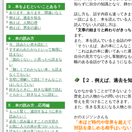
知らずに自分の知識となり、静か
３．本をよむといいことある？
1.
あります、あります、間違いなく
話し方も、話す内容も違ってきま
2.
例えば、過去を知る
一説によると、本を読んでいる人
3.
例えば、人間心理
読んでない人の話し方は、
4.
例えば、男女の違い
「文章の始まりと終わりがきっち
ます。
４．本の読み方
また、本を読んでいると会話の中
1.
今、読みたい本を読む！
「そういえば、あの本にこんなこ
2.
すすめられたからといって無理に
「これはあの本に書いてあった通
読まない
自分の見方でない少し客観的なも
3.
「面白くない」と思ったら読まな
幅のある会話ができるようになる
い
4.
「難しくてわからない本」も読ま
なくてもいい
5.
完璧に理解して読む？そんなこと
【２．例えば、過去を
はしなくていい
6.
好きなときに、好きな場所で読む
なかなか会うことができないよう
7.
ともかく「好きなように読む」
歴史上の人物からの問いかけに答
答えを見つけることもできます。
５．本の読み方…応用編
また、生きる支えになる人物と出
1.
もっと賢く、成功するように本を
読みたい！
かのエジソンさんも
2.
必見！読み返えすことの大切さ
「本ほど時代や世界を超えて
3.
お気に入りの本が見つかったら…
対話を楽しめる相手はいない
4.
読みたい本が見つからないとき