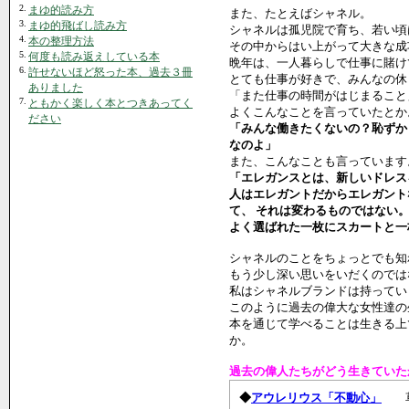
2.
まゆ的読み方
また、たとえばシャネル。
3.
まゆ的飛ばし読み方
シャネルは孤児院で育ち、若い頃
4.
本の整理方法
その中からはい上がって大きな成
5.
何度も読み返えしている本
晩年は、一人暮らしで仕事に賭け
6.
許せないほど怒った本、過去３冊
とても仕事が好きで、みんなの休
ありました
「また仕事の時間がはじまること
7.
ともかく楽しく本とつきあってく
よくこんなことを言っていたとか
ださい
「みんな働きたくないの？恥ずか
なのよ」
また、こんなことも言っています
「エレガンスとは、新しいドレス
人はエレガントだからエレガント
て、 それは変わるものではない
よく選ばれた一枚にスカートと一
シャネルのことをちょっとでも知
もう少し深い思いをいだくのでは
私はシャネルブランドは持ってい
このように過去の偉大な女性達の
本を通じて学べることは生きる上
か。
過去の偉人たちがどう生きていた
◆
アウレリウス「不動心」
草