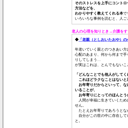
そのストレスを上手にコントロ
方法などを、
わかりやすく教えてくれる本
で
いろいろな事例を読むと、人ご
老人の心理を知りとき→介護をす
◆
「老親（としおいたおや）の
年老いていく親とのつきあい方
心配のあまり、何から何まで手
りしてしまう…
が実はこれは、とんでもないこ
「どんなことでも他人がしてく
これほどラクなことはないと
お年寄りだからといって、な
いることが、
お年寄りにとってのほんとう
人間が幸福に生きていくため
せん。
たとえお年寄りであろうとな
自分がこの世の中に存在して
と。