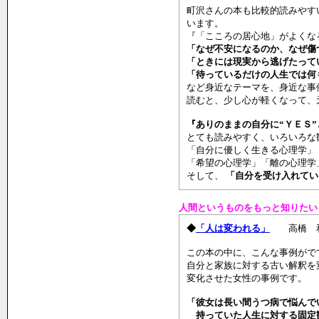
町沢さんの本も比較的読みやす
います。
『「こころの居心地」がよくな
「なぜ不安になるのか、なぜ傷
「ときには現実から逃げたって
「待っているだけの人生では何
など身近なテーマを、身近な事
読むと、少し心が軽くなって、
『ありのままの自分に“ＹＥＳ”
とても読みやすく、いろいろな
「自分に優しく生きる心理学」
「希望の心理学」「離の心理学
そして、
「自分を受け入れてい
人間というものをもっと知りたい
◆
「人は変われる」
高橋 
この本の中に、こんな事例がで
自分と家族に対する古い解釈を
変化させた女性の事例です。
「彼女は長い間うつ病で悩んで
持っていた人生に対する固定