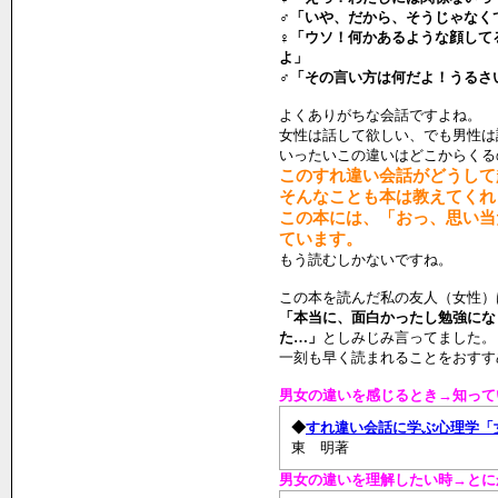
♂「いや、だから、そうじゃなく
♀「ウソ！何かあるような顔して
よ」
♂「その言い方は何だよ！うるさ
よくありがちな会話ですよね。
女性は話して欲しい、でも男性は
いったいこの違いはどこからくる
このすれ違い会話がどうして
そんなことも本は教えてくれ
この本には、「おっ、思い当
ています。
もう読むしかないですね。
この本を読んだ私の友人（女性）
「本当に、面白かったし勉強にな
た…」
としみじみ言ってました。
一刻も早く読まれることをおすす
男女の違いを感じるとき→知って
◆
すれ違い会話に学ぶ心理学「
東 明著
男女の違いを理解したい時→とに