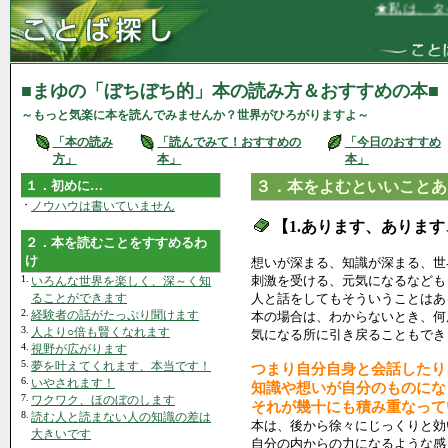
★私は、タイミング
■まゆの「ぼちぼち的」本の読み方＆おすすめの本■
～もっと気楽に本を読んでみませんか？世界がひろがりますよ～
「本の読み
「読んでみて！おすすめの
「今日のおすすめ
方」
本」
本」
１．初めに…
３．本をよむといいことあ
・
ノウハウは書いていません
【1.あります、ありま
２．本を読むことをすすめるわ
け
想いが深まる、知識が深まる、世
1.
刺激を受ける、元気になるなども
いろんな世界を楽しく、深～く知
ることができます
人と話をしてもそういうことはあ
2.
経験者の話がたっぷり聞けます
本の場合は、わからないとき、何
3.
人より○倍も賢くなれます
気になる所に引き戻ることもでき
4.
視野が広がります
5.
夢を叶えてくれます、本当です！
つまり自分自身と会話したり
6.
いやされます！
知識や想いが自分のものにな
7.
ワクワク、ほのぼのします
それが幾十にも積み重なって
8.
読む人と読まない人の知識の差は
本は、後から徐々にじっくりと効
大きいです
自分の内からの力になるような感