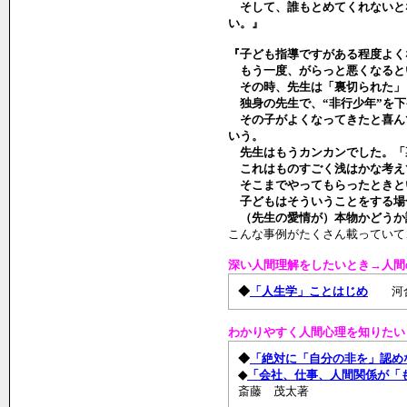
そして、誰もとめてくれないと
い。』
『子ども指導ですがある程度よく
もう一度、がらっと悪くなると
その時、先生は「裏切られた」
独身の先生で、“非行少年”を下
その子がよくなってきたと喜ん
いう。
先生はもうカンカンでした。「
これはものすごく浅はかな考え
そこまでやってもらったときと
子どもはそういうことをする場
（先生の愛情が）本物かどうか
こんな事例がたくさん載っていて
深い人間理解をしたいとき→人間
◆
「人生学」ことはじめ
河
わかりやすく人間心理を知りたい
◆
「絶対に「自分の非を」認め
◆
「会社、仕事、人間関係が「
斎藤 茂太著