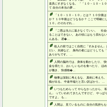
道具にすぎなくなる。 「「１０－１０－１
て 自分の本当の夢....
「１０－１０－１０」とは？ １０分後は
か？ １０年後はどうなるか？ ここで明確に
１０」のそれぞれ....
「ご恩は当人に返さなくていい。 社会
ることはできない。 あの頃にはもう戻れない
んある。 遅�....
他人の前ではごく自然に「すみません」
だい、夫婦など、 身内の者にはどうしても「
ありがちです。 ....
人間の脳内では、身体を動かしたり、 快
金を得たり、おいしいものを食べたり、 ほ
が働き、 快感物�....
物事は深刻に考えるな、 真剣に考えろ。
痴が出る。 中途半端だと言い訳ばかり。 ....
いつもためらって やらなかったから、 
ん」 っていわれてきたんですけど、 やっぱ
ですよ。 も....
人間は、見ているものに 自分の気持ちも