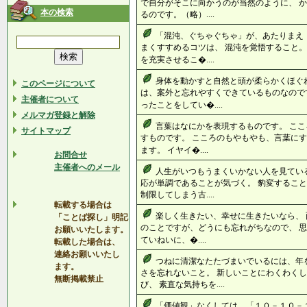
で自分がそこに向かうのが当然のように、 
本の検索
るのです。（略）....
「混沌、ぐちゃぐちゃ」が、あたりまえ
まくすすめるコツは、 混沌を覚悟すること。
を充実させるこ�....
身体を動かすと自然と頭が柔らかくほぐ
このページについて
は、案外と忘れやすくできているものなので
主催者について
ったことをしてい�....
メルマガ登録と解除
言葉はなにかを表現するものです。 こ
サイトマップ
すものです。 こころのもやもやも、言葉にす
ます。 イヤイ�....
お問合せ
主催者へのメール
人生がいつもうまくいかない人を見てい
応が単調であることが気づく。 豹変すること
制限してしまう古....
転載する場合は
楽しく生きたい、幸せに生きたいなら、 
「ことば探し」明記
のことですが、どうにも忘れがちなので、 思
お願いいたします。
ていねいに、�....
転載した場合は、
連絡お願いいたし
つねに清潔なたたづまいでいるには、年
ます。
さを忘れないこと。 新しいことにわくわく
無断掲載禁止
び、 素直な気持ちを....
「価値観」なくしては、「１０－１０－