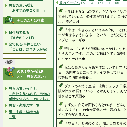
前のページへ
177
178
179
180
181
18
男女の違い必読
「おすすめ本２０冊」」
人生は正直なものです。 どんな小さなス
力をしていれば、 必ず道が開けます。 自分
今日のことば検索
え、 本来自分....
「幸せに生きる」という基本的なことは
日付順で見る
ーが出せるようになる、 ということだと思う
（過去のことば）
ィブなエネルギ�....
全て見る(※探したい
苦しめてくる人が飛躍のきっかけになる
「ことば」はコチラから)
ときのことです。 このお客様はとても気難し
にイチイチひっ�....
私は会員さんから悪習慣についてヒアリ
必見！本から読み
る ・訪問すると言ってドライブをしている 
とく「男女の違い」
喫茶店で時間を潰�....
プチうつを招く生活・環境チェック 日
男女の違いって？↓
慣や状況が 隠れていることがあります。あな
「自分を見つめて、自分の
引き起こす原因�....
感情を知ろう…その方法」
まず先に自分が変わらなければ、 どん
男女・恋愛の本一覧
対にムリです。 自分を変化させ、高めること
愛・夫婦・結婚の本
すべてが変わるの....
一覧
「やる！」と決めると、 頭が自然とその