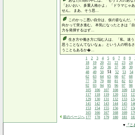
あなたの頭の中には、「もう１人のあな
「おいおい、多重人格かよ」 「ドラマじゃ
せん。 まあ、そう思....
このかっこ悪い自分は、仮の姿なんだ。
向かって突き進む。 本気になったときは「自
力を発揮するはず....
生き方や働き方に悩む人は、 「私、迷う
思うことなんてないなぁ」 という人の明るさ
うこともあるか�....
1
2
3
4
5
6
7
8
9
18
19
20
21
22
23
24
33
34
35
36
37
38
39
51
48
49
50
52
53
54
62
63
64
65
66
67
68
77
78
79
80
81
82
83
92
93
94
95
96
97
98
105
106
107
108
109
11
117
118
119
120
121
12
129
130
131
132
133
13
141
142
143
144
145
14
153
154
155
156
157
15
165
166
167
168
169
17
前のページへ
177
178
179
180
181
18
▼
「こ