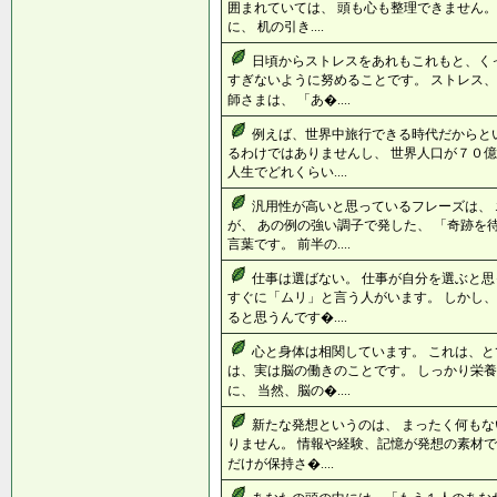
囲まれていては、 頭も心も整理できません。
に、 机の引き....
日頃からストレスをあれもこれもと、く
すぎないように努めることです。 ストレス
師さまは、 「あ�....
例えば、世界中旅行できる時代だからと
るわけではありませんし、 世界人口が７０億
人生でどれくらい....
汎用性が高いと思っているフレーズは、
が、 あの例の強い調子で発した、 「奇跡を
言葉です。 前半の....
仕事は選ばない。 仕事が自分を選ぶと思
すぐに「ムリ」と言う人がいます。 しかし
ると思うんです�....
心と身体は相関しています。 これは、と
は、実は脳の働きのことです。 しっかり栄
に、 当然、脳の�....
新たな発想というのは、 まったく何もな
りません。 情報や経験、記憶が発想の素材で
だけが保持さ�....