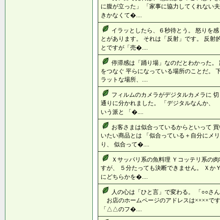
に腹が立った」 「家事に協力してくれない夫
きかなくて�....
イラッとしたら、６秒待とう。 怒りを感
とがあります。 それは「反射」です。 反射
とですが「売�....
停滞感は「踊り場」なのだとわかった。
をつなぐ 平らになっている場所のことだ。 
ラットな場所、....
フィルムのカメラがデジタルカメラに 切
通りに分かれました。 「デジタルなんか、
いう派と 「�....
お客さまは似合っているからといって 買
いたい商品とは 「似合っている＋自分にメリ
り、 似合って�....
Ｘサッパリ系の魚料理 Ｙコッテリ系の肉
すが、 ５分たっても決断できません。 Ｘか
にどちらかを�....
人の心は「ひと言」で変わる。 「○○さ
お店のホームページのアドレスは××××で
「△△のフ�....