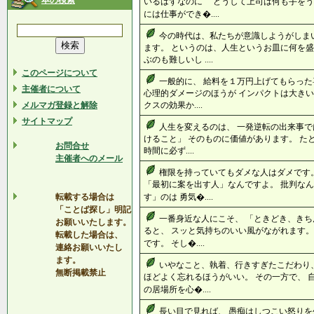
本の検索
いるはずなのに どうして上司は何も手をう
には仕事ができ�....
今の時代は、私たちが意識しようがしま
ます。 というのは、人生というお皿に何を盛
ぶのも難しいし ....
このページについて
一般的に、 給料を１万円上げてもらった
主催者について
心理的ダメージのほうが インパクトは大きい
メルマガ登録と解除
クスの効果か....
サイトマップ
人生を変えるのは、 一発逆転の出来事で
けること」 そのものに価値があります。 た
お問合せ
時間に必ず....
主催者へのメール
権限を持っていてもダメな人はダメです
「最初に案を出す人」なんですよ。 批判なん
転載する場合は
す」のは 勇気�....
「ことば探し」明記
一番身近な人にこそ、 「ときどき、きち
お願いいたします。
ると、 スッと気持ちのいい風がながれます。
転載した場合は、
です。 そし�....
連絡お願いいたし
ます。
いやなこと、執着、行きすぎたこだわり
無断掲載禁止
ほどよく忘れるほうがいい。 その一方で、 
の居場所を心�....
長い目で見れば、 愚痴はしつこい怒りを