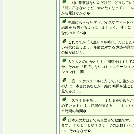
「別に用事はないんだけど、どうしてい
「特に用はないけど、会いたくなって」 こん
から電話がかか�....
先輩にもらった アドバイスやフィードバ
結果を 報告するようにしましょう。 すぐに
なたのアドバ�....
これまでが「人生８０年時代」だとしたら
い時代に合うよう、年齢に対する 意識や見方
の幅が延びた....
人と人とのかかわりも、期待をはずして
か。それが 「期待しないコミュニケーション
ションは、 闇....
一度、スケジュールに入っている 誰かと
の人は、本当にあなたが一緒に 時間を過ごし
見てみよう。....
「スマホを手放し、 ＳＮＳをやめたこ
めています） １．時間が増える ネット
５時間の時間�....
日本人の方はとても真面目で勤勉です。
ます。 ＴＯＥＦＬやＴＯＥＩＣの点数もバツ
い。 それはなぜ�....