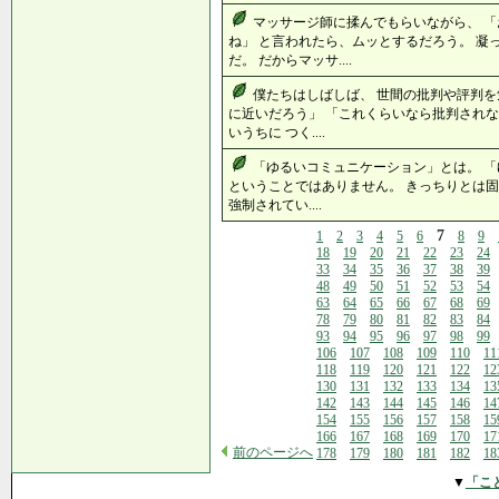
マッサージ師に揉んでもらいながら、 
ね」 と言われたら、ムッとするだろう。 凝
だ。 だからマッサ....
僕たちはしばしば、 世間の批判や評判を
に近いだろう」 「これくらいなら批判されな
いうちに つく....
「ゆるいコミュニケーション」とは。 「
ということではありません。 きっちりとは
強制されてい....
7
1
2
3
4
5
6
8
9
18
19
20
21
22
23
24
33
34
35
36
37
38
39
48
49
50
51
52
53
54
63
64
65
66
67
68
69
78
79
80
81
82
83
84
93
94
95
96
97
98
99
106
107
108
109
110
11
118
119
120
121
122
12
130
131
132
133
134
13
142
143
144
145
146
14
154
155
156
157
158
15
166
167
168
169
170
17
前のページへ
178
179
180
181
182
18
▼
「こ