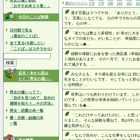
男女の違い必読
前のページへ
178
179
180
181
182
18
「おすすめ本２０冊」」
遺す言葉は３つで十分。 「ありがとう」
今日のことば検索
う」 言葉にしなくても、 心の中でそれらの
です。 心の中....
日付順で見る
「友だちは数より多様性」が 幸せに大き
（過去のことば）
なタイプの友だち」がいることが、 幸福度に
全て見る(※探したい
らかになっ�....
「ことば」はコチラから)
経験や体験にお金を使った満足感（幸福
く傾向があります。 その一方で、モノにお金
れて減少する、 ....
必見！本から読み
みなさんも、 ８０歳を超える頃には 顔
とく「男女の違い」
生きることがだいじです。 そしてもっと肝心
いる時間が ....
男女の違いって？↓
世界はいつも終わりかけています。 しか
「自分を見つめて、自分の
のです。 この世界が未来永劫続いていくとい
感情を知ろう…その方法」
望んでいる�....
男女・恋愛の本一覧
「これだけやってあげたのに…」と思っ
愛・夫婦・結婚の本
りました。 そんな経験を重ねて、気が付いた
一覧
嫌な気持ちにな....
・なんで自分が、こんな仕事をしなけれ