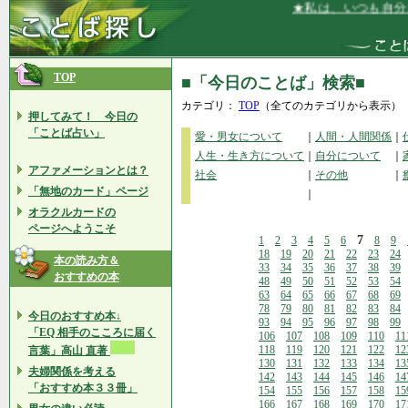
★私は、いつも自分がベ
TOP
■「今日のことば」検索■
カテゴリ：
TOP
（全てのカテゴリから表示）
押してみて！ 今日の
「ことば占い」
愛・男女について
｜
人間・人間関係
｜
人生・生き方について
｜
自分について
｜
アファメーションとは？
社会
｜
その他
｜
「無地のカード」ページ
｜
オラクルカードの
ページへようこそ
7
1
2
3
4
5
6
8
9
18
19
20
21
22
23
24
本の読み方＆
33
34
35
36
37
38
39
おすすめの本
48
49
50
51
52
53
54
63
64
65
66
67
68
69
78
79
80
81
82
83
84
今日のおすすめ本↓
93
94
95
96
97
98
99
「EQ 相手のこころに届く
106
107
108
109
110
11
118
119
120
121
122
12
言葉」高山 直著
130
131
132
133
134
13
夫婦関係を考える
142
143
144
145
146
14
「おすすめ本３３冊」
154
155
156
157
158
15
166
167
168
169
170
17