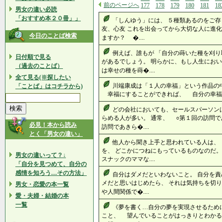
前のページへ
177
178
179
180
181
18
男女の違い必読
「おすすめ本２０冊」」
「しんゆう」には、 ５種類あるのをご存
友、心友 これを出会ってから大切な人に進化
今日のことば検索
ますか？ �....
例えば、誰もが 「自分の蒔いた種を刈り
日付順で見る
があるでしょう。 明らかに、もし人生におい
（過去のことば）
は幸せの種を蒔�....
全て見る(※探したい
川端康成は「１人の幸福」という作品の
「ことば」はコチラから)
幸福にすることができれば、 自分の幸福なの
どの会社においても、セールスパーソン
らめる人が多い。 通常、 ○第１回の訪問
必見！本から読み
訪問であきら�....
とく「男女の違い」
他人から聞き上手と思われている人は、
を、 どこかにつねにもっているものなのだ。
男女の違いって？↓
スナックのママな....
「自分を見つめて、自分の
感情を知ろう…その方法」
自分はダメだといわないこと。 自分を責
メだと思いはじめたら、 それは気持ちを切り
男女・恋愛の本一覧
や人間関係で�....
愛・夫婦・結婚の本
一覧
《夢を書く…自分の夢を実現させるために
こと、 望んでいることがはっきりとわか