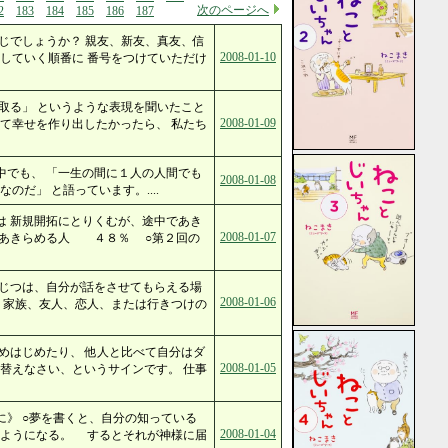
次のページへ
2
183
184
185
186
187
じでしょうか？ 親友、新友、真友、信
2008-01-10
していく順番に 番号をつけていただけ
取る」 というような表現を聞いたこと
2008-01-09
て幸せを作り出したかったら、 私たち
中でも、 「一生の間に１人の人間でも
2008-01-08
だ」 と語っています。....
は 新規開拓にとりくむが、途中であき
2008-01-07
であきらめる人 ４８％ ○第２回の
 じつは、自分が話をさせてもらえる場
2008-01-06
 家族、友人、恋人、または行きつけの
めはじめたり、 他人と比べて自分はダ
2008-01-05
替えなさい、というサインです。 仕事
》 ○夢を書くと、自分の知っている
2008-01-04
るようになる。 するとそれが神様に届