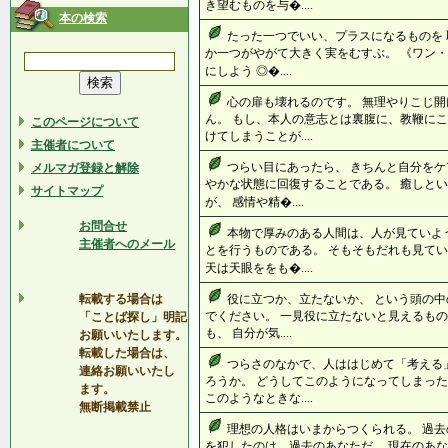
き望むものを与�....
本の検索
たった一つでいい、プラスになるものを 
か一つがやがて大きく実をむすぶ。 《ワン・
にしよう ◎�....
心の扉も壊れるのです。 無理やりこじ
ん。 もし、本人の意志とは裏腹に、教鞭にこ
このページについて
けてしまうことが....
主催者について
つらい目にあったら、 きちんと自分をケ
メルマガ登録と解除
やかな状態に回復することである。 癒しと
サイトマップ
が、 感情や精�....
お問合せ
本物で厚みのある人間は、人が見ていよ
主催者へのメール
とを行うものである。 そもそもだれも見て
天は天眼ををも�....
転載する場合は
役に立つか、立たないか、 という頭の中
でください。 一見役に立たないと見えるもの
「ことば探し」明記
も、 自分が気....
お願いいたします。
転載した場合は、
つらさのなかで、人ははじめて「考える
連絡お願いいたし
ろうか。 どうしてこのようになってしまった
ます。
このようなときな....
無断掲載禁止
理想の人格はいまからつくられる。 過去
を犯したのは、過去のあなただ。 現在のあ