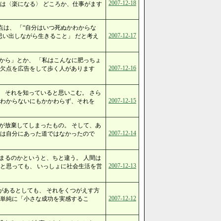
2007-12-18
は〈楽になる〉 どころか、仕事がます
は、 「“自分はいつ死ぬかわからな
2007-12-17
思い出しながら生きること」 だと考え
から」とか、 「私はこんなに肥っちょ
2007-12-16
の欠点を広告をして歩く人があります
 それを知っていると思いこむ。 さら
2007-12-15
くわからないにもかかわらず、それを
が放棄してしまったもの。 そして、あ
2007-12-14
局は自分にあった道ではなかったので
まるのかというと、ちと違う。 人間は
2007-12-13
と思っても、 いっしょに社会生活を営
があるとしても、 それをくつがえす方
2007-12-12
、単純に「小さな成功を実感するこ