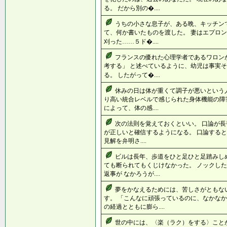
る。 だから別の�....
うちの小さな息子が、ある晩、キッチン
て、何か書いたものを渡した。 妻はエプロン
刈った……５ド�....
フランスの優れた心理学者であるワロン
考する」 と述べているように、幼児は事実そ
る。 したがって�....
休みの日は体が重くて調子が悪いという
り高い統合レベルで感じられた身体機能の障
によって、体の感....
次の法則を覚えておくといい。 口論が長
が正しいと確信するようになる。 口論すると
見解を弁明さ....
ビルは長年、歩道をひと足ひと足踏みし
ても断られてもくじけなかった。 ノックし
返事が なかろうが....
夢をかなえるためには、苦しさがともな
す。 「こんなに頑張っているのに、なかなか
の経過とともに膨ら....
世の中には、〈楽（ラク）をする〉こと