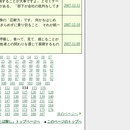
感することが大事ですよ」 とセミナー
2007-12-11
がある。 「部下が会社の批判をしてき
身の「忍耐力」です。 何かをはじめ
2007-12-10
きらめずに乗り切ること、 それが紙一
 呼吸し、食べて、見て、感じることが
2007-12-09
、他者との関わりを通じて展開するもの
10
11
12
13
14
15
16
17
25
26
27
28
29
30
31
32
40
41
42
43
44
45
46
47
55
56
57
58
59
60
61
62
70
71
72
73
74
75
76
77
85
86
87
88
89
90
91
92
100
101
102
103
104
105
114
1
112
113
115
116
2
123
124
125
126
127
128
4
135
136
137
138
139
140
6
147
148
149
150
151
152
8
159
160
161
162
163
164
0
171
172
173
174
175
176
次のページへ
2
183
184
185
186
187
とば探し」トップページへ
▲
このページのトップへ