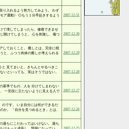
取り入れるよう努力してみよう。 わず
2007-12-31
モア運動》 ◎もう１分早起きするよう
開けて壊してしまったら、修復できませ
2007-12-30
じ開けてしまうと、 心を刺激し、傷つ
アしておくこと。 癒しとは、完全に穏
2007-12-29
いうと、ふつう肉体の癒しが考えられる
うと 見てまいと、きちんとやるべきこ
2007-12-28
いないといっても、実はそうではない。
の基準でもの、人を 分けてしまわない
2007-12-27
、 一見役に立たないように見える人で
」のです。 いま自分には何ができるだ
2007-12-26
のか。 「自分を見つめるとき」とは、
の過ちにこだわってはいけない。 過ち
2007-12-25
なたはもっと成長し、賢明になってい