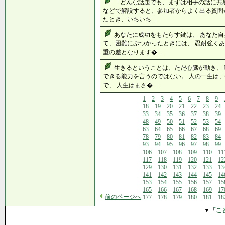
「どんな話題でも、まずは相手の話に共
などで解説すると、参加者からよく出る質問
たとき、いちいち....
あなたに成功をもたらす鍵は、 あなた自
て、困難にぶつかったときには、 忍耐強くあ
重の差となります�....
生きるということは、ただ心臓が動き、
できる能力を言うのではない。 人の一生は
で、 人生はまさ�....
1
2
3
4
5
6
7
8
9
18
19
20
21
22
23
24
33
34
35
36
37
38
39
48
49
50
51
52
53
54
63
64
65
66
67
68
69
78
79
80
81
82
83
84
93
94
95
96
97
98
99
106
107
108
109
110
11
117
118
119
120
121
12
129
130
131
132
133
13
141
142
143
144
145
14
153
154
155
156
157
15
165
166
167
168
169
17
前のページへ
177
178
179
180
181
18
▼
「こ