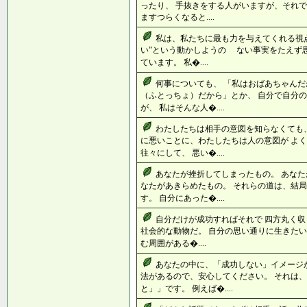
ったり、 手抜きをする人がいますが、それで
ますつらくなると....
私は、私たちに最も力を与えてくれる視点
い”という動かしようの ない事実をたえず
ています。 私�....
何事についても、 「私はおばあちゃんだ
（ふとっちょ）だから」とか、 自分で自分
が、 私はそんな人�....
わたしたちは相手の意図を知らなくても、
に悪いことに、わたしたちは人の意図が よ
往々にして、 悪い�....
あなたが挫折してしまったもの。 あなた
なたがあきらめたもの。 それらの道は、結
す。 自分にあった�....
自分だけが成功すればそれで 四方丸く収
社会的な動物だ。 自分の思い通りに生きたい
む周囲がある�....
あなたの中に、「成功しない」イメージ
法があるので、安心してください。 それは
と」」です。 例えば�....