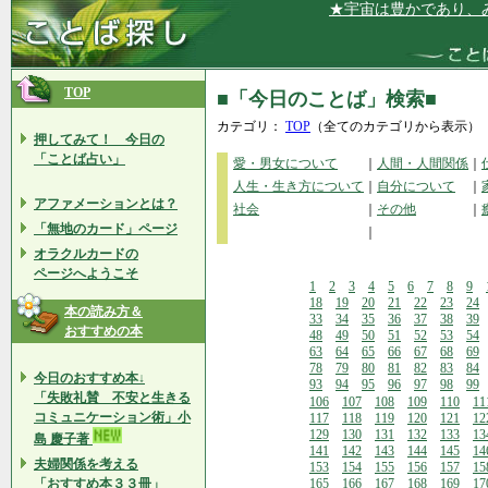
★宇宙は豊かであり、みんな
TOP
■「今日のことば」検索■
カテゴリ：
TOP
（全てのカテゴリから表示）
押してみて！ 今日の
「ことば占い」
愛・男女について
｜
人間・人間関係
｜
人生・生き方について
｜
自分について
｜
アファメーションとは？
社会
｜
その他
｜
「無地のカード」ページ
｜
オラクルカードの
ページへようこそ
1
2
3
4
5
6
7
8
9
18
19
20
21
22
23
24
本の読み方＆
33
34
35
36
37
38
39
おすすめの本
48
49
50
51
52
53
54
63
64
65
66
67
68
69
78
79
80
81
82
83
84
今日のおすすめ本↓
93
94
95
96
97
98
99
「失敗礼賛 不安と生きる
106
107
108
109
110
11
コミュニケーション術」小
117
118
119
120
121
12
129
130
131
132
133
13
島 慶子著
141
142
143
144
145
14
夫婦関係を考える
153
154
155
156
157
15
「おすすめ本３３冊」
165
166
167
168
169
17