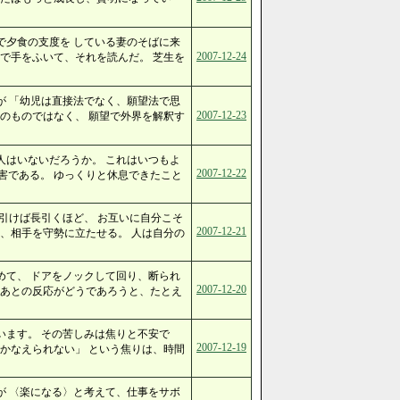
で夕食の支度を している妻のそばに来
2007-12-24
で手をふいて、それを読んだ。 芝生を
が 「幼児は直接法でなく、願望法で思
2007-12-23
のものではなく、 願望で外界を解釈す
人はいないだろうか。 これはいつもよ
2007-12-22
害である。 ゆっくりと休息できたこと
引けば長引くほど、 お互いに自分こそ
2007-12-21
、相手を守勢に立たせる。 人は自分の
めて、 ドアをノックして回り、断られ
2007-12-20
たあとの反応がどうであろうと、たとえ
います。 その苦しみは焦りと不安で
2007-12-19
かなえられない」 という焦りは、時間
が 〈楽になる〉と考えて、仕事をサボ