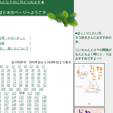
十分に与えられます★
■ほっこりしたい方、
ネコ好きさんにおすすめの
仕事・やるべきこと
｜
本。
家族
｜
癒し・優しさについて
｜
じいちゃんとタマの関係が
なんともよく特に１．２は
おすすめですよ～!!
全5592件中 3391件目から3420件目まで表示
10
11
12
13
14
15
16
17
25
26
27
28
29
30
31
32
40
41
42
43
44
45
46
47
55
56
57
58
59
60
61
62
70
71
72
73
74
75
76
77
85
86
87
88
89
90
91
92
100
101
102
103
104
105
114
1
112
113
115
116
2
123
124
125
126
127
128
4
135
136
137
138
139
140
6
147
148
149
150
151
152
8
159
160
161
162
163
164
0
171
172
173
174
175
176