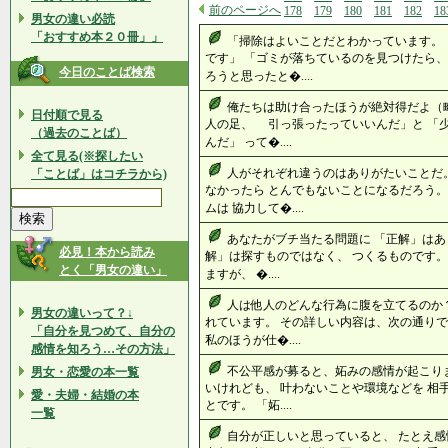
前のページへ
178
179
180
181
182
18
男女の違い必読
「おすすめ本２０冊」」
「掃除はよいことだとわかっています。
です」 「ゴミが落ちているのを見つけたら
今日のことば検索
ろうと思ったと�....
俺たちは助け合ったほうが絶対得だよ（略
日付順で見る
人の足、 引っ張ったっていいんだ」と 「
（過去のことば）
んだ」 って�....
全て見る(※探したい
人がそれぞれ違うのはありがたいことだ
「ことば」はコチラから)
なかったら とんでもないことになるだろう。
ムは 協力して�....
あなたがブチ当たる問題に 「正解」はあ
必見！本から読み
解」は探すものではなく、 つくるものです。
とく「男女の違い」
ますが、 �....
人は他人のどんな行為に腹を立てるのか
男女の違いって？↓
れています。 その詳しい内容は、次の通りで
「自分を見つめて、自分の
私のほうが仕�....
感情を知ろう…その方法」
不公平感が募ると、妬みの感情が起こり
男女・恋愛の本一覧
いけれども、 叶わないことや環境などを 相
愛・夫婦・結婚の本
とです。 「妬....
一覧
自分が正しいと思っていると、 たとえ感