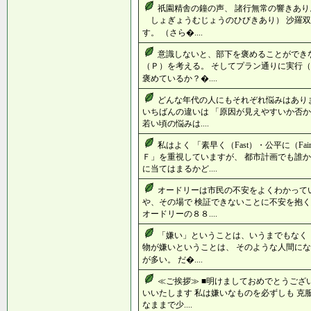
祇園精舎の鐘の声、 諸行無常の響きあり
しょぎょうむじょうのひびきあり） 沙羅双
す。 （さら�....
意識しないと、部下を褒めることができ
（Ｐ）を考える。 そしてプラン通りに実行（
褒めているか？�....
どんな年代の人にもそれぞれ悩みはあり
いちばんの違いは 「原因が見えやすいか否か
若い頃の悩みは....
私はよく 「素早く（Fast）・公平に（Fa
Ｆ」を重視していますが、 都市計画でも誰か
に当てはまるかど....
オードリーは市民の不安をよくわかって
や、その場で 検証できないことに不安を抱く
オードリーの８８....
「嫌い」ということは、いうまでもなく 
物が嫌いということは、 そのような人間にな
が多い。 だ�....
≪ご挨拶≫ ■明けましておめでとうご
いいたします 私は嫌いなものを必ずしも 克
なままで少....