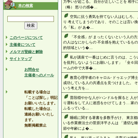
力争いが起こる。 自分が正しいことを 相手
本の検索
（略） 怒りの感�....
空気に抗う勇気を持てない人はむしろ、
り 考えてしまうのであり、そのことは言い換
ろ「私」が あ�....
「不全感」が まったくないという人の方
このページについて
の人はなにかしらの 不全感を抱えているもの
主催者について
的領域という�....
メルマガ登録と解除
私が講座で一番はじめに言うのは、こう
サイトマップ
を批判しないようにお願いします」 「全６回
ームの中で大事�....
お問合せ
主催者へのメール
教育心理学者のキャロル･ドゥエッグ博士
成功している人の共通点を見つけました。 そ
いう考え方を....
転載する場合は
「ことば探し」明記
普段穏やかな人がハンドルを握ると 人が
り運転をして人に迷惑をかけてしまう… 家
お願いいたします。
ふるっている....
転載した場合は、
連絡お願いいたし
睡眠に関する著書を多数手がけ、 東京都
ます。
いる作業療法士の菅原洋平さんは 「適切な
無断掲載禁止
節や年齢によ�....