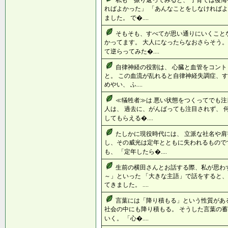
私も 振り返ってみると、 子育ては後悔
ればよかった」 「あんなことをしなければよ
ました。 で�....
そもそも、すべてが思い通りにいくこと
かってます。 大人になったらなおさらそう。
て逆らってみた�....
自律神経の役割は、 心臓と血管をコント
と。 この血流が乱れると自律神経失調症、す
めやい、 ふ....
≪犠牲者≫は 悪い状態をつくってでも注
人は、 過去に、がんばっても注目されず、 
してもらえる�....
たしかに現役時代には、 立派な社名や肩
し、その威光は定年とともに失われるもので
も、 「定年したら�....
生前の横田さんとお話する際、私が思わ
～」といった 「大きな主語」で話をすると、
てきました。 ....
言葉には「降り積もる」という性質があ
社会の中にも降り積もる。 そうした言葉の蓄
いく。 「心�....