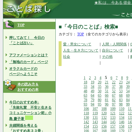
★私は、今ある借金を喜
TOP
■「今日のことば」検索■
カテゴリ：
TOP
（全てのカテゴリから表示）
押してみて！ 今日の
「ことば占い」
愛・男女について
｜
人間・人間関係
｜
人生・生き方について
｜
自分について
｜
アファメーションとは？
社会
｜
その他
｜
「無地のカード」ページ
｜
オラクルカードの
ページへようこそ
5
1
2
3
4
6
7
8
9
18
19
20
21
22
23
24
本の読み方＆
33
34
35
36
37
38
39
おすすめの本
48
49
50
51
52
53
54
63
64
65
66
67
68
69
78
79
80
81
82
83
84
今日のおすすめ本↓
93
94
95
96
97
98
99
「失敗礼賛 不安と生きる
106
107
108
109
110
11
コミュニケーション術」小
118
119
120
121
122
12
130
131
132
133
134
13
島 慶子著
142
143
144
145
146
14
夫婦関係を考える
154
155
156
157
158
15
「おすすめ本３３冊」
166
167
168
169
170
17