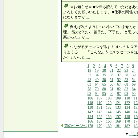
≪お知らせ≫ ■今年も読んでいただき
よろしくお願いいたします。 ■仕事の関係
になりますが....
例えば次のようにつぶやいていませんか？
理」 能力がない、苦手だ、下手だ、 と思っ
悪かった」か....
つながるチャンスを逃す！ ４つのＮＧア
りまくる 「こんなふうにメッセージを
か｝といった ....
5
1
2
3
4
6
7
8
9
18
19
20
21
22
23
24
33
34
35
36
37
38
39
48
49
50
51
52
53
54
63
64
65
66
67
68
69
78
79
80
81
82
83
84
93
94
95
96
97
98
99
106
107
108
109
110
11
118
119
120
121
122
12
130
131
132
133
134
13
142
143
144
145
146
14
154
155
156
157
158
15
166
167
168
169
170
17
前のページへ
178
179
180
181
182
18
▼
「こ