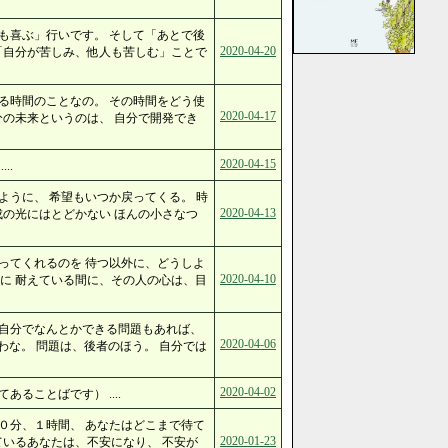
も喜ぶ」行いです。 そして「あとで後
2020-04-20
「自分が苦しみ、他人も苦しむ」ことで
る時間のことなの。 その時間をどう使
2020-04-17
分の未来というのは、 自分で開発でき
2020-04-15
..
ように、 希望もいつか戻ってくる。 時
2020-04-13
成の光にはとどかない ほんの小さなつ
ってくれるのを 待つ以外に、どうしよ
2020-04-10
に 耐えている間に、その人の心は、目
 自分でなんとかできる問題もあれば、
2020-04-06
な。 問題は、後者のほう。 自分では
2020-04-02
ることばです） ....
０分、１時間、 あなたはどこまで待て
2020-01-23
ているあなたは、不安になり、 不安が