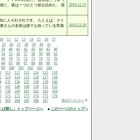
2019-12-23
壺に、彼は一つひとつ岩を詰めた。 壺
当に人それぞれです。 たとえば、クイ
2019-12-20
の奥さんの名前は誰でも知っている常識
10
11
12
13
14
15
16
17
25
26
27
28
29
30
31
39
40
41
42
43
44
45
46
54
55
56
57
58
59
60
61
69
70
71
72
73
74
75
76
84
85
86
87
88
89
90
91
99
100
101
102
103
104
0
111
112
113
114
115
116
2
123
124
125
126
127
128
4
135
136
137
138
139
140
6
147
148
149
150
151
152
8
159
160
161
162
163
164
0
171
172
173
174
175
176
次のページへ
2
183
184
185
186
187
とば探し」トップページへ
▲
このページのトップへ