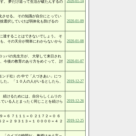
2020-01-14
す。 夢だけ追って生活が破たんするの
化させる。 その知識が自分にとってい
2020-01-09
取捨選択していけば弱体化も防げるの
に達することはできないでしょう。 そ
2020-01-08
ども、その天分が簡単にわからないから
ロッパの先生方が、 大挙して来日され
2020-01-07
、今後の教育のあり方をめぐって、 討
モンド社）の 中で「人づきあい」につ
2019-12-27
した。 「１０人の人がいるとしたら、
。 続けるためには、自分らしくムリの
2019-12-26
している人とまったく同じことを続けら
＝６ ７１１１＝０ ２１７２＝０ ６
2019-12-25
６２＝２ ９３１３＝１ ００００＝４ ２
 「クイズの時間だ」 教授はそう言っ