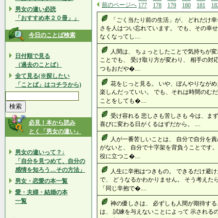
前のページへ
177
178
179
180
181
18
男女の違い必読
「おすすめ本２０冊」」
「ごく当たり前の生活」が、 どれだけ幸
さを人はつい忘れています。 でも、その幸せ
今日のことば検索
なくなってし....
人間は、 ちょっとしたことで気持ちが変
日付順で見る
ことでも、 受け取り方が変わり、 相手の対
（過去のことば）
つもおだや�....
全て見る(※探したい
花をじっと見る。 いや、ぼんやりながめ
「ことば」はコチラから)
楽しんだっていい。 でも、それは時間のむだ
ことをしても�....
受け容れる 悲しさも苦しさも 今は、まず
必見！本から読み
喜びに変わる日がくるはずだから。 ....
とく「男女の違い」
人が一番苦しいことは、 自分で自分を責
がないと、 自分で十字架を背負うことです。
男女の違いって？↓
役に立つこ�....
「自分を見つめて、自分の
感情を知ろう…その方法」
人生に辛抱はつきもの。 できるだけ避け
で、 どうなるかわかりません。 そう考えた
男女・恋愛の本一覧
「同じ辛抱で�....
愛・夫婦・結婚の本
一覧
神の優しさは、 必ずしも人間が期待する
は、 試練を与えないことによって 示される