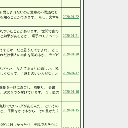
ても隠しきれないのが文章の不思議なと
2020-01-22
を知ることができます。 もし、文章を
気づいたことがあります。 世間で言わ
2020-01-21
と効果があるとか、 選手のモチベーシ
うするか、だと思うんですよね。 どこ
2020-01-20
れだけ個人の自由を認めるか。 ラグビ
だった、 なんてあまりに悲しい。 私
2020-01-17
嬉しくなって、「感じのいい人だな」と
最期を一緒に過ごし、看取り、 著書
2020-01-16
、次の５つを挙げています。 １．他の
無駄でないムダがあるんだ」 というの
2020-01-15
と、 手間をかけるからこその益がたく
経済的に難しかったり、実現できそうに