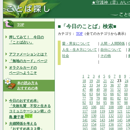
★守護神（霊）がいつも私
TOP
■「今日のことば」検索■
カテゴリ：
TOP
（全てのカテゴリから表示）
押してみて！ 今日の
「ことば占い」
愛・男女について
｜
人間・人間関係
｜
人生・生き方について
｜
自分について
｜
アファメーションとは？
社会
｜
その他
｜
「無地のカード」ページ
｜
オラクルカードの
ページへようこそ
1
2
3
4
5
6
7
8
9
23
18
19
20
21
22
24
本の読み方＆
32
33
34
35
36
37
38
おすすめの本
47
48
49
50
51
52
53
62
63
64
65
66
67
68
77
78
79
80
81
82
83
今日のおすすめ本↓
92
93
94
95
96
97
98
「失敗礼賛 不安と生きる
105
106
107
108
109
11
コミュニケーション術」小
117
118
119
120
121
12
129
130
131
132
133
13
島 慶子著
141
142
143
144
145
14
夫婦関係を考える
153
154
155
156
157
15
「おすすめ本３３冊」
165
166
167
168
169
17