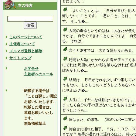
とによって....
本の検索
「よいこと」とは、 「自分が喜び、他人
悔しない」ことです。 「悪いこと」とは、 
す。 そして�....
人間の寿命というのはね、 あなたが使え
うかは、 自分でできることなんですよ。 自
このページについて
る。 それは....
主催者について
言うと為すでは、 大きな隔たりがある。 ..
メルマガ登録と解除
サイトマップ
時間や人為にかかわらず 春が戻ってくる
にそれは 周囲のかたい殻を破らなければ 達
お問合せ
ぼみかもし�....
主催者へのメール
結局は、 月日がそれを少しずつ消してい
うもない。 しかしこの＜どうしようもない＞
に見えぬ さ�....
転載する場合は
「ことば探し」明記
人生に、イヤ～な経験はつきものです。
お願いいたします。
まったく自分の手の及ばないこともありますわ
転載した場合は、
どうしようも....
連絡お願いいたし
ます。
日はまた、のぼる。 （本のカバーに書いてあ
無断掲載禁止
待合せに遅れた相手、 ５分、１０分、３
ますか？ 相手が遅れれば遅れるほど、 待っ