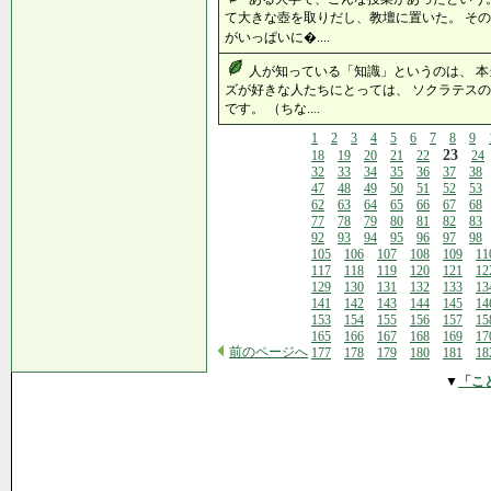
て大きな壺を取りだし、教壇に置いた。 その
がいっぱいに�....
人が知っている「知識」というのは、 本
ズが好きな人たちにとっては、 ソクラテス
です。 （ちな....
1
2
3
4
5
6
7
8
9
23
18
19
20
21
22
24
32
33
34
35
36
37
38
47
48
49
50
51
52
53
62
63
64
65
66
67
68
77
78
79
80
81
82
83
92
93
94
95
96
97
98
105
106
107
108
109
11
117
118
119
120
121
12
129
130
131
132
133
13
141
142
143
144
145
14
153
154
155
156
157
15
165
166
167
168
169
17
前のページへ
177
178
179
180
181
18
▼
「こ