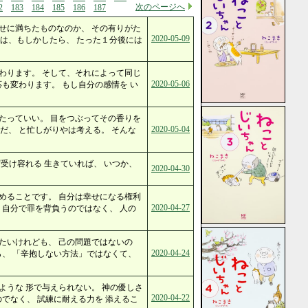
次のページへ
2
183
184
185
186
187
せに満ちたものなのか、 その有りがた
2020-05-09
は、もしかしたら、 たった１分後には
わります。 そして、それによって同じ
2020-05-06
応も変わります。 もし自分の感情を い
たっていい。 目をつぶってその香りを
2020-05-04
だ、 と忙しがりやは考える。 そんな
受け容れる 生きていれば、 いつか、
2020-04-30
めることです。 自分は幸せになる権利
2020-04-27
 自分で罪を背負うのではなく、 人の
たいけれども、 己の問題ではないの
2020-04-24
ら、 「辛抱しない方法」ではなくて、
ような 形で与えられない。 神の優しさ
2020-04-22
のでなく、 試練に耐える力を 添えるこ