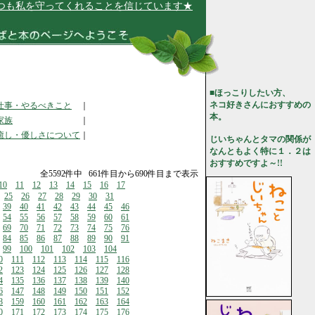
を守ってくれることを信じています★
■ほっこりしたい方、
ネコ好きさんにおすすめの
仕事・やるべきこと
｜
本。
家族
｜
癒し・優しさについて
｜
じいちゃんとタマの関係が
なんともよく特に１．２は
おすすめですよ～!!
全5592件中 661件目から690件目まで表示
10
11
12
13
14
15
16
17
25
26
27
28
29
30
31
39
40
41
42
43
44
45
46
54
55
56
57
58
59
60
61
69
70
71
72
73
74
75
76
84
85
86
87
88
89
90
91
99
100
101
102
103
104
0
111
112
113
114
115
116
2
123
124
125
126
127
128
4
135
136
137
138
139
140
6
147
148
149
150
151
152
8
159
160
161
162
163
164
0
171
172
173
174
175
176