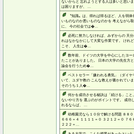
ないからと 忘れようとする人は多いと思いま
は困りますが、 ....
〝知識〟は、得れば得るほど、人を弱体
いものなのか悪いものなのかを 考えながら
に、 今の社会では�....
必死に努力しなければ、みずからの 天分
れはなかなかにして大変な作業です。 けれ
こそ、 人生は�....
数年前、ドイツの大学を中心にしたヨー
たことがありました。 日本の大学の先生方と
論会を行うため�....
ベストセラー「嫌われる勇気」（ダイヤ
いて、ユダヤ教の こんな教えが書かれていま
そのうち１人�....
何かを成功させる秘訣は「続ける」こと
ないやり方を 選ぶのがポイントです。 成功
れるならば、 ....
幼稚園児なら１０分で解ける問題 ８８０９
６６６＝４ １１１１＝０ ３２１２＝０ ７６
２２２＝....
ある大学で、こんな授業があったという。