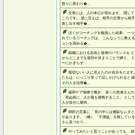
怒りに変わり�....
文章には、人の本心が現れます。 隠し
ころです。 逆に言えば、相手の文章から相手
差し出す相手�....
ぼくがコーチングを勉強した結果、 一つ
れているコーチングは、 こんなふうに教える
ョンを高める�....
組織における自由と規律のバランスを ど
からどこまでを規則や決まりごとで縛り、 ど
ーにかぎらず....
親切ないい人に見えたのが自分をだます人
たちは、にっこり笑って話しかけられると 
その人を信用�....
緩和ケア病棟で働き、 多くの患者さんの
「死ぬ前に、人が最も後悔すること」 として
人が自分に期待....
師匠の言葉に 「世の中には無駄なムダと
があります。（略） 「不便益」を探している
さん見つかり....
やってみたいと思うことがあっても、 