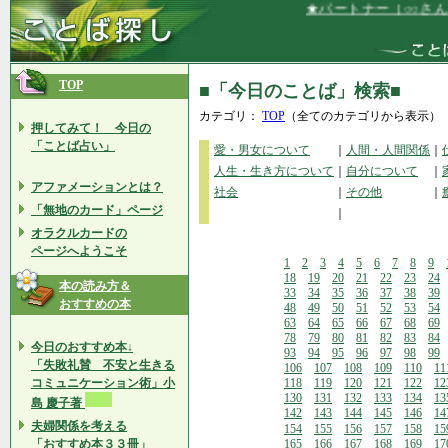
★パートナー（○○さん）
TOP
■「今日のことば」検索■
カテゴリ：
TOP
（全てのカテゴリから表示）
押してみて！ 今日の
「ことば占い」
愛・男女について
｜
人間・人間関係
｜
人生・生き方について
｜
自分について
｜
アファメーションとは？
社会
｜
その他
｜
「無地のカード」ページ
｜
オラクルカードの
ページへようこそ
1
2
3
4
5
6
7
8
9
18
19
20
21
22
23
24
本の読み方＆
33
34
35
36
37
38
39
おすすめの本
48
49
50
51
52
53
54
63
64
65
66
67
68
69
78
79
80
81
82
83
84
今日のおすすめ本↓
93
94
95
96
97
98
99
「失敗礼賛 不安と生きる
106
107
108
109
110
11
コミュニケーション術」小
118
119
120
121
122
12
130
131
132
133
134
13
島 慶子著
142
143
144
145
146
14
夫婦関係を考える
154
155
156
157
158
15
「おすすめ本３３冊」
165
166
167
168
169
17