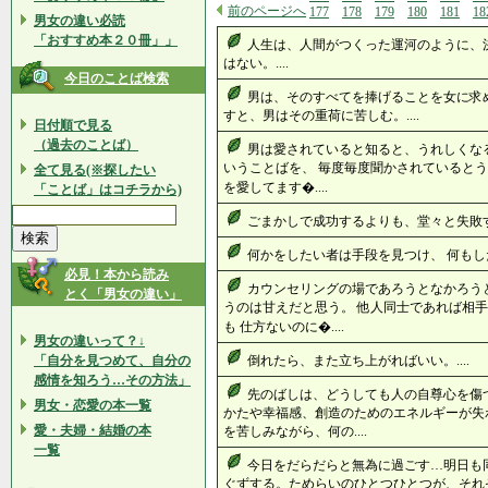
前のページへ
177
178
179
180
181
18
男女の違い必読
「おすすめ本２０冊」」
人生は、人間がつくった運河のように、
はない。....
今日のことば検索
男は、そのすべてを捧げることを女に求
すと、男はその重荷に苦しむ。....
日付順で見る
（過去のことば）
男は愛されていると知ると、うれしくなる
いうことばを、 毎度毎度聞かされているとう
全て見る(※探したい
を愛してます�....
「ことば」はコチラから)
ごまかしで成功するよりも、堂々と失敗する
何かをしたい者は手段を見つけ、 何もした
必見！本から読み
カウンセリングの場であろうとなかろう
とく「男女の違い」
うのは甘えだと思う。 他人同士であれば相
も 仕方ないのに�....
男女の違いって？↓
「自分を見つめて、自分の
倒れたら、また立ち上がればいい。....
感情を知ろう…その方法」
先のばしは、どうしても人の自尊心を傷
男女・恋愛の本一覧
かたや幸福感、創造のためのエネルギーが失
愛・夫婦・結婚の本
を苦しみながら、何の....
一覧
今日をだらだらと無為に過ごす…明日も
ぐずする。ためらいのひとつひとつが、それ