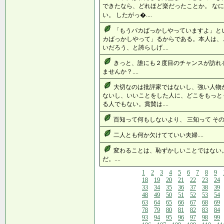
できたなら、どれほど楽だったことか。 な
い。 したがっ�....
「もうバカばっかしやっていますよ」と
カばっかしやって」るからである。本人は、
いだろう、と誇らしげ....
きっと、誰にも２度目のチャンスが訪れ
ませんか？....
大切なのは批評家ではないし、強い人物
ないし、いいことをした人に、どこをもっと
る人でもない。賞賛は....
百知って何もしないより、 三知って その三
二人とも何か欠けてていい夫婦....
変わることは、恥ずかしいことではない
だ。....
1
2
3
4
5
6
7
8
9
18
19
20
21
22
23
24
33
34
35
36
37
38
39
48
49
50
51
52
53
54
63
64
65
66
67
68
69
78
79
80
81
82
83
84
93
94
95
96
97
98
99