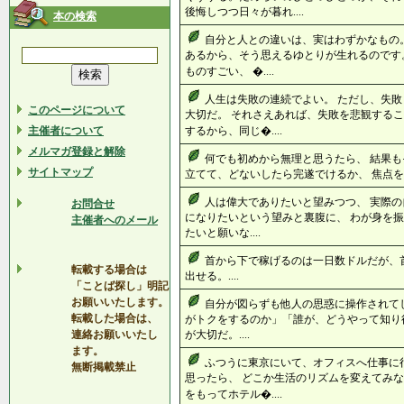
後悔しつつ日々が暮れ....
本の検索
自分と人との違いは、実はわずかなもの。
あるから、そう思えるゆとりが生れるのです
ものすごい、 �....
人生は失敗の連続でよい。 ただし、失
このページについて
大切だ。 それさえあれば、失敗を悲観するこ
主催者について
するから、同じ�....
メルマガ登録と解除
何でも初めから無理と思うたら、 結果も
サイトマップ
立てて、どないしたら完遂でけるか、 焦点を絞
人は偉大でありたいと望みつつ、 実際の
お問合せ
になりたいという望みと裏腹に、 わが身を振
主催者へのメール
たいと願いな....
首から下で稼げるのは一日数ドルだが、
転載する場合は
出せる。....
「ことば探し」明記
お願いいたします。
自分が図らずも他人の思惑に操作されて
転載した場合は、
がトクをするのか」「誰が、どうやって知り
連絡お願いいたし
が大切だ。....
ます。
ふつうに東京にいて、オフィスへ仕事に
無断掲載禁止
思ったら、 どこか生活のリズムを変えてみな
をもってホテル�....