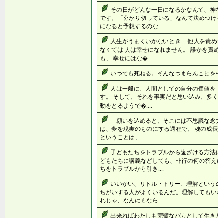
その日がどんな一日になるかなんて、神
です。「分かり切っている」なんて決めつけ
になると予想するのな....
人生がうまくいかないとき、 他人を責
なくては 人は幸せになれません。 誰かを責
も、 幸せにはな�....
いつでも死ねる。そんなつまらんことをやる
人は一般に、人間としての自分の価値を
す。 そして、それを事実だと思い込み、多く
動をとるようで�....
「願いを込めると、そこには不思議な念
は、夢を現実のものにする過程で、 魂の成長
ということは、 ....
子どもたちをトラブルから遠ざける方法
どもたちに講義などしても、非行の何の答え
ちをトラブルから引き....
いいかい、リトル・トリー、理解という
ちがいする人がよくいるんだ。理解してもい
れじゃ、なんにもなら....
出来ればわたしも完璧なバカとして生きた