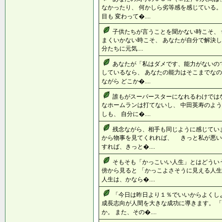
なかったり、 何かしら劣等感を感じている。
目も 変わって�....
子供たちが言うことを聞かない時こそ、 
まくいかない時こそ、 あなたが自分で解決し
分たちに元気....
あなたが「私はダメです、能力がないの
しているなら、 あなたの能力はそこまでなの
ながら どこか�....
誰もがスーパースターになれるわけでは
なホームランは打てないし、 中田英寿のよう
しも、 自分に�....
残念ながら、相手も同じように感じてい
から物事を見てくれれば、 きっと私が悪
すれば、きっと�....
そもそも「かっこいい人生」とはどうい
傍から見ると 「かっこよさそうに見える人生
人生は、かなら�....
「今日は昨日より１％でいいからよくし
成長志向が人間を大きな成功に導きます。 
か。 また、その�....