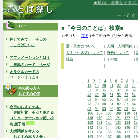
★私は、必要なときに、必
TOP
■「今日のことば」検索■
カテゴリ：
TOP
（全てのカテゴリから表示）
押してみて！ 今日の
「ことば占い」
愛・男女について
｜
人間・人間関係
｜
人生・生き方について
｜
自分について
｜
アファメーションとは？
社会
｜
その他
｜
「無地のカード」ページ
｜
オラクルカードの
ページへようこそ
1
2
3
4
5
6
7
8
9
18
19
20
21
22
23
24
本の読み方＆
33
34
35
36
37
38
39
おすすめの本
48
49
50
51
52
53
54
63
64
65
66
67
68
69
78
79
80
81
82
83
84
今日のおすすめ本↓
93
94
95
96
97
98
99
「失敗礼賛 不安と生きる
106
107
108
109
110
11
コミュニケーション術」小
118
119
120
121
122
12
130
131
132
133
134
13
島 慶子著
142
143
144
145
146
14
夫婦関係を考える
153
154
155
156
157
15
「おすすめ本３３冊」
165
166
167
168
169
17