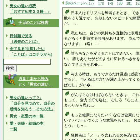
前のページへ
177
178
179
180
181
18
男女の違い必読
「おすすめ本２０冊」」
日本人はドリブルを練習するとき、 で
敗をくり返すが、 失敗しないスピードで練習
今日のことば検索
だ。 ....
私たちは、自分の気持ちを直接的に表現
日付順で見る
るだろうと期待する傾向があります。 悩ん
（過去のことば）
なります。（略） ....
全て見る(※探したい
誰もあなたを変えることはできない。 
「ことば」はコチラから)
い。 誰もあなたがどのように変わるべきかを
なたでさえもそれ�....
与える時は、もうできるだけ謙虚に感謝を
必見！本から読み
すると、 与えるほど喜びが沸き上がってくる
とく「男女の違い」
ぱなし」がい�....
がんばらなければならないときは、 こ
男女の違いって？↓
もって、 全力で打ち込む。 むしろ 「なに
「自分を見つめて、自分の
まわりから思わ....
感情を知ろう…その方法」
もっと健康になりたい？ ならば健康にな
男女・恋愛の本一覧
い？ パワーがつくような意識をもとう。 お
愛・夫婦・結婚の本
とう。 もっ....
一覧
犠牲者は「ノー」を言われるのを恐れて