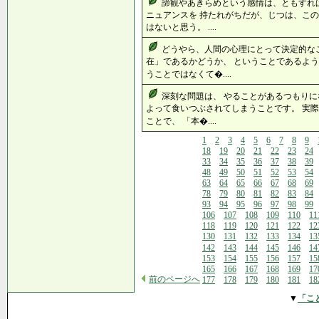
諦観やあきらめという感情は、ともすれ
ニュアンスを 持たれがちだが、じつは、この
はないと思う。 ....
どうやら、人間の心理にとって決定的な
在」であるかどうか、 ということであるよう
うことではなくて�....
深刻な問題は、 やることがあるつもりに
よって食いつぶされてしまうことです。 実
ことで、 「本�....
1
2
3
4
5
6
7
8
9
18
19
20
21
22
23
24
33
34
35
36
37
38
39
48
49
50
51
52
53
54
63
64
65
66
67
68
69
78
79
80
81
82
83
84
93
94
95
96
97
98
99
106
107
108
109
110
11
118
119
120
121
122
12
130
131
132
133
134
13
142
143
144
145
146
14
153
154
155
156
157
15
165
166
167
168
169
17
前のページへ
177
178
179
180
181
18
▼
「こ