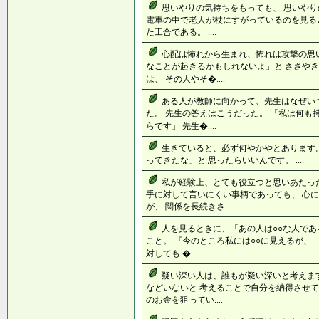
思いやりの気持ちをもっても、 思いや
電車の中で老人が杖にすがっているのを見る
た工合である。 ....
心配は怖れから生まれ、怖れは攻撃の思
なことが起きるかもしれないよ」と ささやき
は、 その人やそ�....
ある人が教師に向かって、先生はなぜい
た。 先生の答えはこうだった。 「私は何
らです」 先生�....
生きていると、必ず何やかやとあります。
ってきたな」と 思ったらいいんです。 ....
私が経験上、とても役立つと思いあたっ
手に対して言いにくい事柄であっても、 心
が、 関係を長続きさ....
人を見るときに、「あの人は○○な人であ
こと。 『今のところ私には○○に見えるが
対しても �....
疑い深い人は、誰もが疑い深いと考えま
などいないと 考えることで自分を納得させて
のお金を狙ってい....