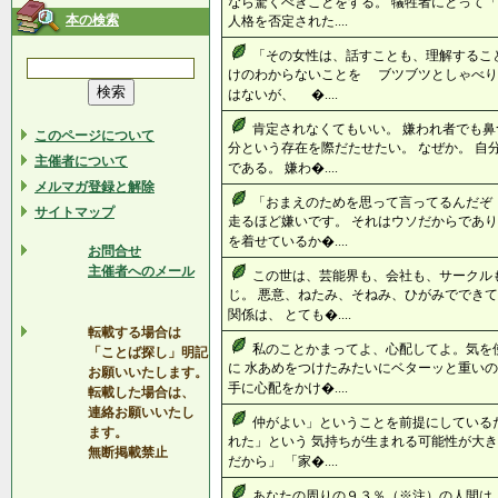
なら驚くべきことをする。 犠牲者にとって「
本の検索
人格を否定された....
「その女性は、話すことも、理解するこ
けのわからないことを ブツブツとしゃべ
はないが、 �....
肯定されなくてもいい。 嫌われ者でも鼻
このページについて
分という存在を際だたせたい。 なぜか。 自
主催者について
である。 嫌わ�....
メルマガ登録と解除
「おまえのためを思って言ってるんだぞ
サイトマップ
走るほど嫌いです。 それはウソだからであり
を着せているか�....
お問合せ
主催者へのメール
この世は、芸能界も、会社も、サークルも
じ。 悪意、ねたみ、そねみ、ひがみでできて
関係は、 とても�....
転載する場合は
私のことかまってよ、心配してよ。気を
「ことば探し」明記
に 水あめをつけたみたいにベターッと重いの
お願いいたします。
手に心配をかけ�....
転載した場合は、
連絡お願いいたし
仲がよい」ということを前提にしている
ます。
れた」という 気持ちが生まれる可能性が大き
無断掲載禁止
だから」 「家�....
あなたの周りの９３％（※注）の人間は