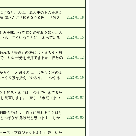
にすると、人は、 真ん中のものを選ぶ
2022-01-18
寿司屋さんに「松６０００円」 「竹３
しみを味わって 自分の弱みを知った人
2022-01-15
かしたら、こういうことに 困っている
われる「普通」の 枠におさまろうと努
2022-01-12
中で いい部分を発揮できるか、自分の
かろう」 と思うのは、おそらく次のよ
2022-01-10
でじっくり腰を据えてやろう。 今やる
とを知るときには、 今まで生きてきた
2022-01-07
を 見直します。（略） 「末期（まつ
知能の台頭も、 過度に恐れることはな
2022-01-05
とのほうが 危険だと思います。 しか
ューズ・プロジェクトより） 愛 いた