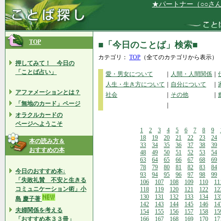
★パートナー（○○さん）と
TOP
■「今日のことば」検索■
カテゴリ：
TOP
（全てのカテゴリから表示）
押してみて！ 今日の
「ことば占い」
愛・男女について
｜
人間・人間関係
｜
人生・生き方について
｜
自分について
｜
アファメーションとは？
社会
｜
その他
｜
「無地のカード」ページ
｜
オラクルカードの
ページへようこそ
1
2
3
4
5
6
7
8
9
18
19
20
21
22
23
24
本の読み方＆
33
34
35
36
37
38
39
おすすめの本
48
49
50
51
52
53
54
63
64
65
66
67
68
69
78
79
80
81
82
83
84
今日のおすすめ本↓
93
94
95
96
97
98
99
「失敗礼賛 不安と生きる
106
107
108
109
110
11
コミュニケーション術」小
118
119
120
121
122
12
130
131
132
133
134
13
島 慶子著
142
143
144
145
146
14
夫婦関係を考える
154
155
156
157
158
15
「おすすめ本３３冊」
166
167
168
169
170
17