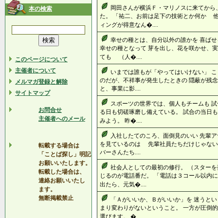
岡田さんが横浜Ｆ・マリノスに来てから
本の検索
た。 「祐二、お前は足下の技術とか何か 
ィングが得意なん�....
幸せの種とは、自分以外の誰かを 喜ばせ
幸せの種となって 芽を出し、花を咲かせ、実
ても （人�....
このページについて
主催者について
いまでは誰もが「やってはいけない」 こ
のだが、不祥事が発生したときの 隠蔽が残念
メルマガ登録と解除
と、事業に影....
サイトマップ
スポーツの世界では、個人もチームも 試
お問合せ
る日も切磋琢磨し備えている。 試合の当日も
主催者へのメール
みよう。 昨�....
入社したてのころ、面倒見のいい 先輩ア
を見ているのは 先輩社員たちだけじゃな
転載する場合は
バーさんたち....
「ことば探し」明記
お願いいたします。
社会人としての最初の修行。 （スターを
転載した場合は、
じるのが電話番だ。 「電話は３コール以
連絡お願いいたし
出たら、元気�....
ます。
無断掲載禁止
「Ａがいいか、Ｂがいいか」を 迷うとい
まり変わりがないということ。 一方が圧倒的
選びます。 �....