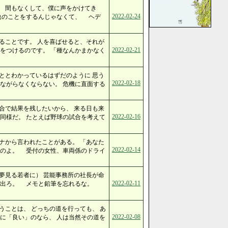
、 間もなくして、僕に声をかけてき
2022-02-24
他のことをするんじゃなくて、 ヘデ
ることです。 人を喜ばせると、それが
2022-02-21
をつけるのです。 「種なんかまかなく
ととわかっているはずだのように 思う
2022-02-18
ながらなくならない。 危機に直面する
合で結果を残したいから、 来る日も来
2022-02-16
同様だ。 たとえば野球の試合を考えて
ナから言われたことがある。 「あなた
2022-02-14
いのよ。 受付の女性、車両係のドライ
夢見る若者に） 芸能事務所の社長が命
2022-02-11
内に出ろ。 メモと鉛筆を忘れるな。
うことは、 どっちの道を行っても、 あ
2022-02-08
に「良い」のなら、 人は当然その道を