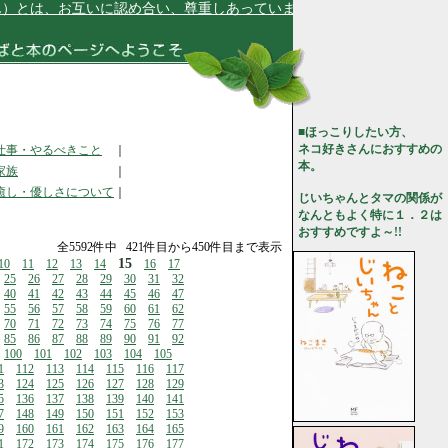
は、お互いに認め合い、尊重しあっています★
■ほっこりしたい方、
ネコ好きさんにおすすめの
仕事・やるべきこと
｜
本。
家族
｜
癒し・優しさについて
｜
じいちゃんとタマの関係が
なんともよく特に１．２は
おすすめですよ～!!
全5592件中 421件目から450件目まで表示
15
10
11
12
13
14
16
17
25
26
27
28
29
30
31
32
40
41
42
43
44
45
46
47
55
56
57
58
59
60
61
62
70
71
72
73
74
75
76
77
85
86
87
88
89
90
91
92
100
101
102
103
104
105
1
112
113
114
115
116
117
3
124
125
126
127
128
129
5
136
137
138
139
140
141
7
148
149
150
151
152
153
9
160
161
162
163
164
165
1
172
173
174
175
176
177