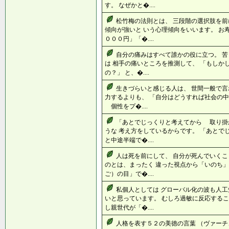
す。 なぜかと�....
松竹梅の法則とは、 三段階の選択肢を前
傾向が強いと いう心理傾向をいいます。 お
０００円」「�....
自分の痛みはすべて誰かの役に立つ。 苦
は 相手の痛いところを推測して、 「もし
の？」 と、�....
生きづらいと感じる人は、 世間一般で言
力するよりも、 「自分はどうすれば社会の
個性をプ�....
「あとでじっくりと考えてから 取り掛
うな 考え方をしているからです。 「あと
と中途半端で�....
人は死を前にして、 自分が死んでいくこ
のとは、まったく 違った視点から「いのち」
ご）の目」で�....
私個人としては グローバル化の波も人工
いと思っています。 むしろ過敏に反応するこ
し親世代が「�....
人格を表す５２の美徳の言葉 （ヴァーチ