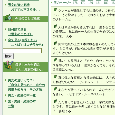
前のページへ
178
179
180
181
182
18
男女の違い必読
「おすすめ本２０冊」」
クレームが発生しても社員のせいにせず、
ていこうと決めました。 それからおよそ十年
今日のことば検索
のクレームと....
人は希望がありさえすれば、 生きること
日付順で見る
の希望は、 単に自分一人の生存のためではな
（過去のことば）
の未来、 人�....
全て見る(※探したい
鉛筆で紙の上に１本の線を引くのだって
「ことば」はコチラから)
す。 ところが、何か心に心配や苦労が ある
すぐ引けない。 ....
世の中を見回すと 「自分、自分」という
必見！本から読み
スをやっている人は、 悪気がなくても、それ
とく「男女の違い」
己主義になっ....
真に偉大な存在と なるためには、 人々の
男女の違いって？↓
らねばならない。 （シャルル・ド・モンテスキ
「自分を見つめて、自分の
感情を知ろう…その方法」
あなたが持っているもので、 あなたがい
なさい。 （セオドア・ルーズベルト） ....
男女・恋愛の本一覧
愛・夫婦・結婚の本
ただ言っておきたいことは、 常に先頭を
一覧
とです。 常に自分を押し通すことなど 無理
「一歩退く�....