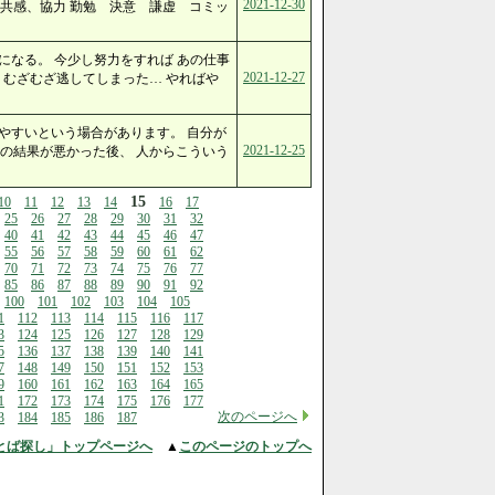
2021-12-30
共感、協力 勤勉 決意 謙虚 コミッ
になる。 今少し努力をすれば あの仕事
2021-12-27
 むざむざ逃してしまった… やればや
やすいという場合があります。 自分が
2021-12-25
の結果が悪かった後、 人からこういう
15
10
11
12
13
14
16
17
25
26
27
28
29
30
31
32
40
41
42
43
44
45
46
47
55
56
57
58
59
60
61
62
70
71
72
73
74
75
76
77
85
86
87
88
89
90
91
92
100
101
102
103
104
105
1
112
113
114
115
116
117
3
124
125
126
127
128
129
5
136
137
138
139
140
141
7
148
149
150
151
152
153
9
160
161
162
163
164
165
1
172
173
174
175
176
177
次のページへ
3
184
185
186
187
とば探し」トップページへ
▲
このページのトップへ