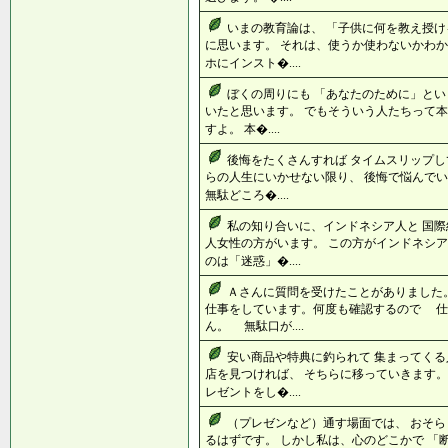
いまの教育論は、 「子供に何を教え授け
に思います。 それは、使うか使わないかわか
ホにインスト�....
ぼくの周りにも 「あなたのために」とい
いたと思います。 でもそういう人たちって本
すよ。 本�....
後悔をたくさんすれば タイムスリップし
らの人生にいかせない限り、 後悔で悩んでい
無駄どころ�....
私の知り合いに、インドネシア人と 国際
人女性の方がいます。 この方がインドネシア
のは「迷惑」�....
Ａさんに質問を受けたことがありました
仕事をしています。何度も確認するので 仕
ん。 無駄口が....
安い商品や特典に釣られて 集まってくる
店を見つければ、 そちらに移っていきます。
レゼントをし�....
（プレゼンなど）通す場面では、 おそら
るはずです。 しかし私は、心のどこかで 「