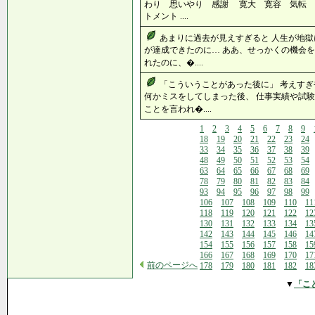
わり 思いやり 感謝 寛大 寛容 気転 
トメント ....
あまりに過去が見えすぎると 人生が地獄
が達成できたのに… ああ、せっかくの機会を
れたのに、�....
「こういうことがあった後に」 考えすぎ
何かミスをしてしまった後、 仕事実績や試験
ことを言われ�....
1
2
3
4
5
6
7
8
9
18
19
20
21
22
23
24
33
34
35
36
37
38
39
48
49
50
51
52
53
54
63
64
65
66
67
68
69
78
79
80
81
82
83
84
93
94
95
96
97
98
99
106
107
108
109
110
11
118
119
120
121
122
12
130
131
132
133
134
13
142
143
144
145
146
14
154
155
156
157
158
15
166
167
168
169
170
17
前のページへ
178
179
180
181
182
18
▼
「こ