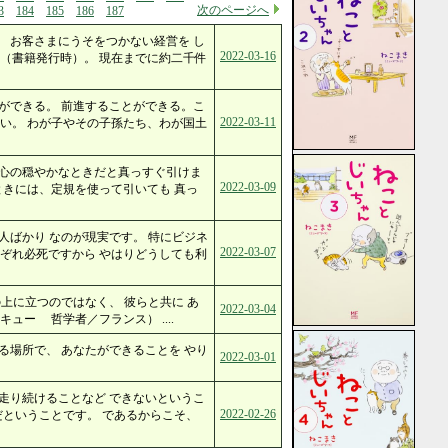
次のページへ
3
184
185
186
187
 お客さまにうそをつかない経営を し
2022-03-16
（書籍発行時）。 現在までに約二千件
ができる。 前進することができる。こ
2022-03-11
い。 わが子やその子孫たち、わが国土
 心の穏やかなときだと真っすぐ引けま
2022-03-09
ときには、定規を使って引いても 真っ
人ばかり なのが現実です。 特にビジネ
2022-03-07
ぞれ必死ですから やはりどうしても利
上に立つのではなく、 彼らと共に あ
2022-03-04
ュー 哲学者／フランス） ....
る場所で、 あなたができることを やり
2022-03-01
走り続けることなど できないというこ
2022-02-26
だということです。 であるからこそ、