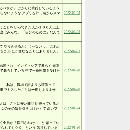
るべきか」 ばかりに終始しているよう
2022-02-05
らないような アプリを片っ端からスマ
うことを いってきた人が１００人以上
2022-02-03
当はみんな、 「自分のために」なんで
て やり直せるわけじゃないし、 これか
2022-02-01
ることほど 無駄なことはありません。
結婚され、インドネシアで暮らす 日本
2022-01-28
で暮らしている 中で一番衝撃を受けた
。 「私は、職場で誰よりも頑張って
2022-01-26
事でミスしたことは一度もありませ
人は、さらに安い商品を 売っているお
2022-01-24
 女の子の気を引きつけたくて 高いプ
く全員が「採用されたい」と 思ってい
2022-01-20
断られてもＯＫ」という 気持ちでいま