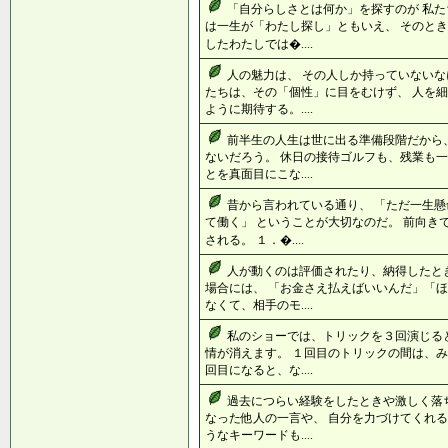
「自分らしさとは何か」を探すのが 私た
は一生が「わたし探し」ともいえ、 そのとき
したわたしでは�....
人の魅力は、 その人しか持っていないな
たちは、その「個性」に目をむけず、 人を
ように期待する。....
前半生の人生は世に出る準備段階だから
ないだろう。 休日の接待ゴルフも、残業も一
とを真面目にこな....
昔から言われている通り、 「ただ一生
て働く」 ということが大切なのだ。 前向き
される。 １．�....
人が動くのは評価されたり、納得したと
場合には、 「お金さえ払えばいいんだ」「ほ
なくて、相手のモ....
私のショーでは、トリックを３回演じる
情が消えます。 １回目のトリックの間は、み
回目になると、な....
過去につらい経験をしたときや激しく落
なった他人の一言や、 自分を力づけてくれる
うなキーワードも....