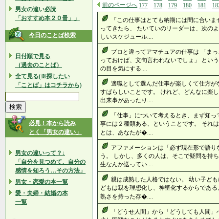
前のページへ
177
178
179
180
181
18
男女の違い必読
「おすすめ本２０冊」」
「この仕事はとても納期には間に合いま
ってきたら、 たいていのリーダーは、次のよ
今日のことば検索
しいスケジュール....
プロと違ってアマチュアの仕事は 「まっ
日付順で見る
っておけば、文句言われないでしょ」 という
（過去のことば）
の目を気にする....
全て見る(※探したい
適職として選んだ仕事が楽しくて仕方が
「ことば」はコチラから)
すばらしいことです。 けれど、どんなに楽し
出来事があったり....
「仕事」について考えるとき、まず知っ
必見！本から読み
事には２種類ある、ということです。 それは
とく「男女の違い」
とは、あなたが�....
アファメーションは「必ず現在形で語り
男女の違いって？↓
う。 しかし、多くの人は、そこで疑問を持ち
「自分を見つめて、自分の
生なんか送ってい....
感情を知ろう…その方法」
親は成熟した人格ではない。 幼い子ども
男女・恋愛の本一覧
どもは親を理想化し、神聖化するからである
愛・夫婦・結婚の本
熟さを持った存�....
一覧
「どうせ人間」から「どうしても人間」