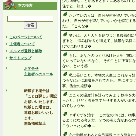
少し困難なことがあるとすぐにあきらめてし
本の検索
促すと、決まっ�....
たいていの人は、自分が何を望んでいる
わり、 自分が何を望んでいないかを特定する
だ」 「こんな�....
笑いは、人と人とを結びつける接着剤に
このページについて
ぎると、 悩みばかりが増えて、陰鬱な気持に
主催者について
けではありませ�....
メルマガ登録と解除
もし、あなたのつくりあげた人生（或いは
サイトマップ
くいっていないのなら、 そのことに正直にな
ない」という感....
お問合せ
主催者へのメール
私は長いこと、本物の人生は これから始
つもなにかに邪魔をされてきた。 先に片づけ
事、借金の返済�....
転載する場合は
こころの温度計を計ってみよう 物事を大
「ことば探し」明記
ったり、ひどく腹を立てたりする人がいます
お願いいたします。
のでしょうか。 ....
転載した場合は、
連絡お願いいたし
ぐずぐずを治す… この世の中には、物事
ます。
るようになる考え方、２つの考え方があるの
無断掲載禁止
こういったもの�....
心に動揺があると自己実現はそう簡単に達