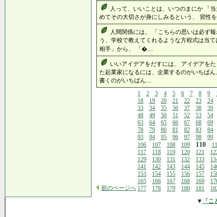
人って、いいことは、いつのまにか 「当
めてその大切さが身にしみるという、 習性を持
人間関係には、 「こちらの思いは必ず報
う、学校で教えてくれるような方程式は当て
相手」から、 「�....
いいアイデアをだすには、 アイデアをた
た起業家になるには、企業するのがいちばん
書くのがいちばん....
1
2
3
4
5
6
7
8
9
18
19
20
21
22
23
24
33
34
35
36
37
38
39
48
49
50
51
52
53
54
63
64
65
66
67
68
69
78
79
80
81
82
83
84
93
94
95
96
97
98
99
110
106
107
108
109
1
117
118
119
120
121
12
129
130
131
132
133
13
141
142
143
144
145
14
153
154
155
156
157
15
165
166
167
168
169
17
前のページへ
177
178
179
180
181
18
▼
「こ