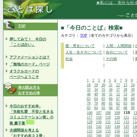
★私には、充分な社会的
TOP
■「今日のことば」検索■
カテゴリ：
TOP
（全てのカテゴリから表示）
押してみて！ 今日の
「ことば占い」
愛・男女について
｜
人間・人間関係
｜
人生・生き方について
｜
自分について
｜
アファメーションとは？
社会
｜
その他
｜
「無地のカード」ページ
｜
オラクルカードの
ページへようこそ
1
2
3
4
5
6
7
8
9
18
19
20
21
22
23
24
本の読み方＆
33
34
35
36
37
38
39
おすすめの本
48
49
50
51
52
53
54
63
64
65
66
67
68
69
78
79
80
81
82
83
84
今日のおすすめ本↓
93
94
95
96
97
98
99
「失敗礼賛 不安と生きる
110
106
107
108
109
1
コミュニケーション術」小
117
118
119
120
121
12
129
130
131
132
133
13
島 慶子著
141
142
143
144
145
14
夫婦関係を考える
153
154
155
156
157
15
「おすすめ本３３冊」
165
166
167
168
169
17