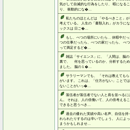
気がして自滅的な行為をしたり、 暇になる
り、 衝動的にな�....
私たちのほとんどは 「やるべきこと」が
考えている。 人生の「書類入れ」がカラにな
ックスは 日ご�....
もし、べつの場所にいたら… 休暇中だっ
つの仕事だったら、べつの家だったら、 べつ
って満足するど�....
雑誌「サイエンス」に、 「人間は、脳
裏で、 何を思っているのか、分析するため
ました。 脳の１�....
サラリーマンでも、 「それは教えてもら
がいます。 これは、「仕方がない」ことでは
ないことがいっ�....
落伍者が落伍者でない人と肩を並べるに
ん。 それは、人の倍働いて、人の倍考えるこ
できると思うべき....
過去の優れた実績や高い名声、自信を持
れられたりするのは辛いでしょう。 人によっ
まうかもしれませ....