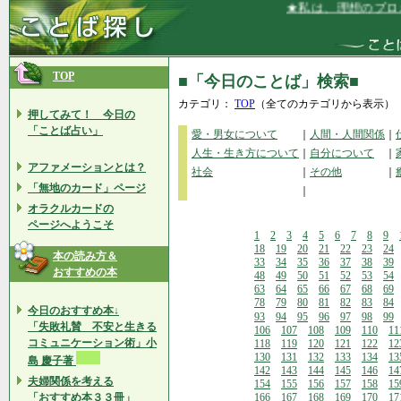
★私は、理想のプロポー
TOP
■「今日のことば」検索■
カテゴリ：
TOP
（全てのカテゴリから表示）
押してみて！ 今日の
「ことば占い」
愛・男女について
｜
人間・人間関係
｜
人生・生き方について
｜
自分について
｜
アファメーションとは？
社会
｜
その他
｜
「無地のカード」ページ
｜
オラクルカードの
ページへようこそ
1
2
3
4
5
6
7
8
9
18
19
20
21
22
23
24
本の読み方＆
33
34
35
36
37
38
39
おすすめの本
48
49
50
51
52
53
54
63
64
65
66
67
68
69
78
79
80
81
82
83
84
今日のおすすめ本↓
93
94
95
96
97
98
99
「失敗礼賛 不安と生きる
106
107
108
109
110
11
コミュニケーション術」小
118
119
120
121
122
12
130
131
132
133
134
13
島 慶子著
142
143
144
145
146
14
夫婦関係を考える
154
155
156
157
158
15
「おすすめ本３３冊」
166
167
168
169
170
17