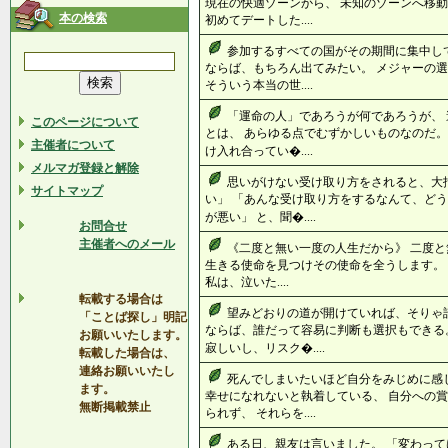
現在の快適ゾーンから、 未知のゾーンへ移
本の検索
初めてデートした....
参加するすべての国がその期間に集中し
ならば、もちろん出てみたい。 メジャーの
そういう本当の世....
「運命の人」であろうが何であろうが、
このページについて
とは、 あらゆる点でむずかしいものなのだ。
主催者について
け入れ合ってい�....
メルマガ登録と解除
思いがけない受け取り方をされると、大
サイトマップ
い」 「あんな受け取り方をするなんて、どう
が悪い」 と、聞�....
お問合せ
主催者へのメール
《二度と無い一度の人生だから》 二度と
生きる使命を見つけその使命を全うします。 
私は、泣いた....
転載する場合は
望みどおりの道が開けていれば、そりゃ
「ことば探し」明記
ならば、誰だって容易に判断も選択もできる
お願いいたします。
寂しいし、リスク�....
転載した場合は、
連絡お願いいたし
死んでしまいたいほど自分をみじめに感
ます。
幸せになれないと執着している、 自分への
無断掲載禁止
られず、 それらを....
ある日、親友は言いました。 「変わっ