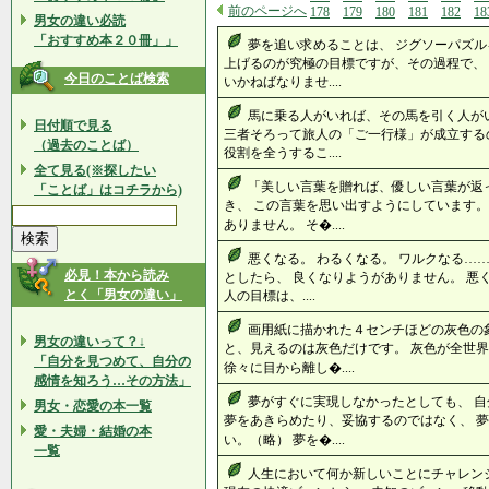
前のページへ
178
179
180
181
182
18
男女の違い必読
「おすすめ本２０冊」」
夢を追い求めることは、 ジグソーパズル
上げるのが究極の目標ですが、その過程で、
今日のことば検索
いかねばなりませ....
馬に乗る人がいれば、その馬を引く人が
日付順で見る
三者そろって旅人の「ご一行様」が成立する
（過去のことば）
役割を全うするこ....
全て見る(※探したい
「美しい言葉を贈れば、優しい言葉が返
「ことば」はコチラから)
き、 この言葉を思い出すようにしています。
ありません。 そ�....
悪くなる。 わるくなる。 ワルクなる…
必見！本から読み
としたら、 良くなりようがありません。 悪
とく「男女の違い」
人の目標は、....
画用紙に描かれた４センチほどの灰色の
男女の違いって？↓
と、見えるのは灰色だけです。 灰色が全世界
「自分を見つめて、自分の
徐々に目から離し�....
感情を知ろう…その方法」
夢がすぐに実現しなかったとしても、 
男女・恋愛の本一覧
夢をあきらめたり、妥協するのではなく、 
愛・夫婦・結婚の本
い。（略） 夢を�....
一覧
人生において何か新しいことにチャレン