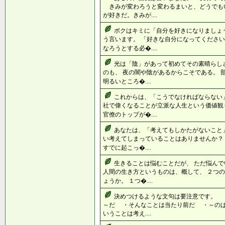
きみが変わろうと変わるまいと、どうでも
が好きだ。きみが....
ボクはキミに「自分を好きになりましょ
う言います。 「好きな自分になってください
なろうとする必�....
光は「陰」があって初めてその素晴らし
のも、 夜の闇や陰があるからこそである。 
明るいところ�....
これからは、「こうでなければならない」
社で偉くなることが立派な人生という価値観も
官僚のトップが�....
あなたは、「考えてもしかたがないこと」
い考えてしまっていることはありませんか？
すでに起こっ�....
生きることは悩むことだが、 ただ悩ん
人間の生き方というものは、概して、 ２つ
ょうか。 １つ�....
決めつけるような文句は要注意です。 
～だ ・そんなことは当たり前だ ・～の
いうことは考え....