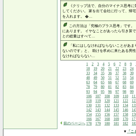
《クリップ法で、自分のマイナス思考に
してください。 家を出て会社に行って、帰宅
を入れます。 �....
この方法は「究極のプラス思考」です。
にあります。 イヤなことがあったら引き算で
との総量はすべて....
「私にはしなければならないことがあま
ないのです」と、 助けを求めに来たある男性
なければならない....
1
2
3
4
5
6
7
8
9
18
19
20
21
22
23
24
33
34
35
36
37
38
39
48
49
50
51
52
53
54
63
64
65
66
67
68
69
78
79
80
81
82
83
84
93
94
95
96
97
98
99
106
107
108
109
110
11
118
119
120
121
122
12
130
131
132
133
134
13
142
143
144
145
146
14
154
155
156
157
158
15
166
167
168
169
170
17
前のページへ
178
179
180
181
182
18
▼
「こ