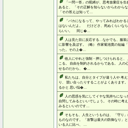
「一問一答」の呪縛が、思考放棄症を生む
あると、 「その正解を知らないからわからな
「その答えは知って....
「バカになるって、やってみればわかる
はないんだよ。 だけどさ、死ぬくらいな
らいい。 同じ�....
人は見た目に反応する…なかでも、服装
に影響を及ぼす。（略） 作家菊池寛の短編「
った。その上�....
他人にやれと強制・押しつけられると、
こる。 自由を制約されるからである。 人の
せるのだから、 �....
私たちは、自分とタイプが違う人や 考
り、 競い合ったりすることがよくあります。
るかと 思い悩�....
人の思惑を気にしてイヤな気持ちになっ
自問してみるといいでしょう。 その時に考え
みるといいのです....
そもそも、人生というものは、 「守り」
ものなのです。 「攻撃は最大の防御なり」と
いる人に比べ、 ....