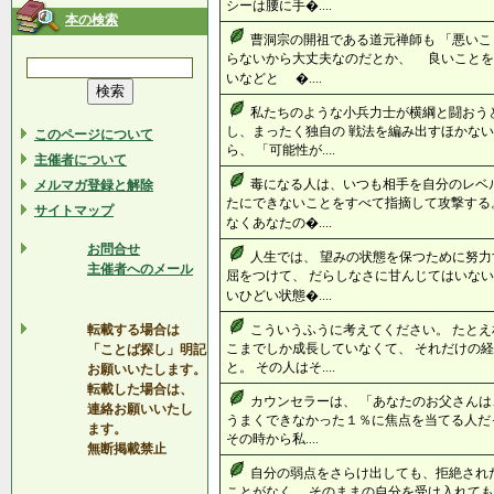
シーは腰に手�....
本の検索
曹洞宗の開祖である道元禅師も 「悪い
らないから大丈夫なのだとか、 良いこと
いなどと �....
私たちのような小兵力士が横綱と闘おう
し、まったく独自の 戦法を編み出すほかない
このページについて
ら、 「可能性が....
主催者について
毒になる人は、いつも相手を自分のレベル
メルマガ登録と解除
たにできないことをすべて指摘して攻撃する。
サイトマップ
なくあなたの�....
お問合せ
人生では、 望みの状態を保つために努力
主催者へのメール
屈をつけて、 だらしなさに甘んじてはいない
いひどい状態�....
転載する場合は
こういうふうに考えてください。 たとえ
こまでしか成長していなくて、 それだけの
「ことば探し」明記
と。 その人はそ....
お願いいたします。
転載した場合は、
カウンセラーは、 「あなたのお父さん
連絡お願いいたし
うまくできなかった１％に焦点を当てる人だ
ます。
その時から私....
無断掲載禁止
自分の弱点をさらけ出しても、拒絶され
ことがなく、 そのままの自分を受け入れても