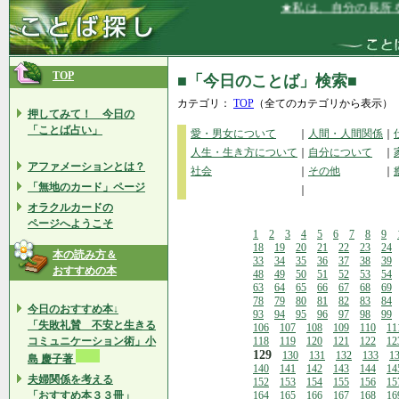
★私は、自分の長所をぐ
TOP
■「今日のことば」検索■
カテゴリ：
TOP
（全てのカテゴリから表示）
押してみて！ 今日の
「ことば占い」
愛・男女について
｜
人間・人間関係
｜
人生・生き方について
｜
自分について
｜
アファメーションとは？
社会
｜
その他
｜
「無地のカード」ページ
｜
オラクルカードの
ページへようこそ
1
2
3
4
5
6
7
8
9
18
19
20
21
22
23
24
本の読み方＆
33
34
35
36
37
38
39
おすすめの本
48
49
50
51
52
53
54
63
64
65
66
67
68
69
78
79
80
81
82
83
84
今日のおすすめ本↓
93
94
95
96
97
98
99
「失敗礼賛 不安と生きる
106
107
108
109
110
11
コミュニケーション術」小
118
119
120
121
122
12
129
130
131
132
133
1
島 慶子著
140
141
142
143
144
14
夫婦関係を考える
152
153
154
155
156
15
「おすすめ本３３冊」
164
165
166
167
168
16