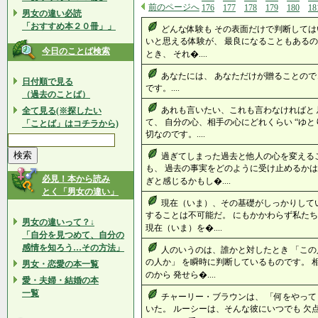
前のページへ
176
177
178
179
180
18
男女の違い必読
「おすすめ本２０冊」」
どんな体験も その表面だけで判断しては
いと思える体験が、 最良になることもあるの
今日のことば検索
とき、 それ�....
あなたには、 あなただけが贈ることので
日付順で見る
です。....
（過去のことば）
あれも言いたい、これも言わなければと
全て見る(※探したい
て、 自分の心、相手の心にどれくらい “ゆと
「ことば」はコチラから)
切なのです。....
過ぎてしまった過去と他人の心を変える
も、 過去の事実をどのように受け止めるかは
必見！本から読み
ぎと感じるかもし�....
とく「男女の違い」
現在（いま）、その基礎がしっかりして
することは不可能だ。 にもかかわらず私たち
男女の違いって？↓
現在（いま）を�....
「自分を見つめて、自分の
感情を知ろう…その方法」
人のいうのは、誰かと対したとき 「こ
の人か」 を瞬時に判断しているものです。 
男女・恋愛の本一覧
のから 発せら�....
愛・夫婦・結婚の本
一覧
チャーリー・ブラウンは、 「何をやって
いた。 ルーシーは、そんな彼にいつでも 欠