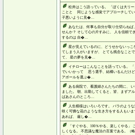
松井はこう語っている。 「ぼくは大リ
ことと 同じような感覚でアプローチして
子悪いように見�....
あなたは、何事も自分が取り仕切らねば
せんか？ そして心の片すみに、 人を信頼で
するのは 自�....
星が見えているのに、どうせかないっこ
てしまう人がいますが、 とても残念なことで
て、 星の夢を見�....
イチローはこんなことを語っている。 
でいいかって 思う選手、結構いるんだけ
アボールを選ぶ�....
ある病院で、看護婦さんたちの間に、 
ました。 朝、出勤してくると、皆、まずアル
ばあさんのところ....
人生模様はいろいろです。 バラのような
咲く可憐な花のような生き方をする人もいま
あれば、 厳し�....
「すぐやる、100％やる、楽しくやる」
しくなる。 不思議な魔法の言葉である。（略