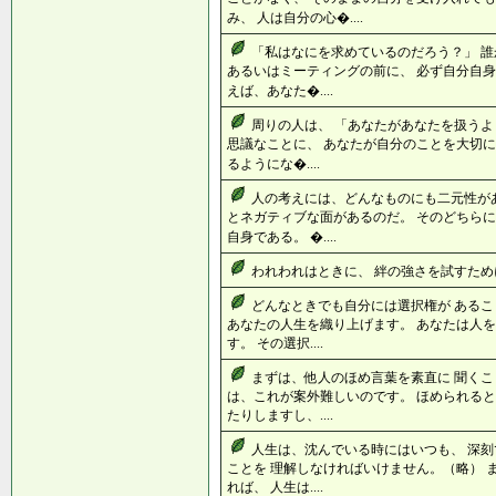
み、 人は自分の心�....
「私はなにを求めているのだろう？」 
あるいはミーティングの前に、 必ず自分自身
えば、あなた�....
周りの人は、 「あなたがあなたを扱うよ
思議なことに、 あなたが自分のことを大切に
るようにな�....
人の考えには、どんなものにも二元性が
とネガティブな面があるのだ。 そのどちらに
自身である。 �....
われわれはときに、 絆の強さを試すために愛
どんなときでも自分には選択権が あるこ
あなたの人生を織り上げます。 あなたは人
す。 その選択....
まずは、他人のほめ言葉を素直に 聞くこ
は、これが案外難しいのです。 ほめられると
たりしますし、....
人生は、沈んでいる時にはいつも、 深
ことを 理解しなければいけません。（略） 
れば、 人生は....