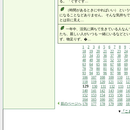
る。 「ぐずぐず....
（時間があるときにやればいい） という
になることなどありません。 そんな気持ちで
とは目に見え....
一年中、活気に満ちて生きている人なん
たち、親しい人がいつも 一緒にいるなどとい
ず、物足りず、�....
1
2
3
4
5
6
7
8
9
18
19
20
21
22
23
24
33
34
35
36
37
38
39
48
49
50
51
52
53
54
63
64
65
66
67
68
69
78
79
80
81
82
83
84
93
94
95
96
97
98
99
106
107
108
109
110
11
118
119
120
121
122
12
129
130
131
132
133
1
140
141
142
143
144
14
152
153
154
155
156
15
164
165
166
167
168
16
前のページへ
176
177
178
179
180
18
▼
「こ