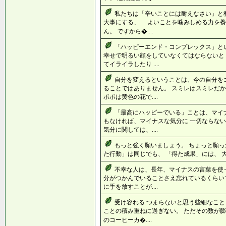
私たちは「辛いことには耐えなさい」と教
大事にする、 よいことを噛みしめる力を養
ん。 ですから�....
「ハッピーエンド・コンプレックス」と
幸せで明るい顔をしていなくてはならないと
てイライラしたり ....
自分を変えるということは、今の自分を
ることではありません。 スミレはスミレだか
ポポは黄色の花で....
「最高にハッピーでいる」ことは、マイ
もなければ、マイナスな気分に 一切ならない
気分に関しては、....
もっと強く願いましょう。 ちょっと願っ
た行動」は同じでも、 「得た成果」には、 大
不幸な人は、長年、マイナスの言葉を使っ
分がつかんでいることさえ忘れているくらい
に手を放すことが....
受け容れる つまらないと思う些細なことも
ことの積み重ねに過ぎない。 ただその数が膨
のコーヒーカ�....