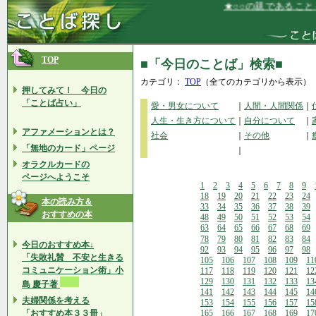
★○○の親であることを、
TOP
■「今日のことば」検索■
カテゴリ：
TOP
（全てのカテゴリから表示）
押してみて！ 今日の
「ことば占い」
愛・男女について
｜
人間・人間関係
｜
人生・生き方について
｜
自分について
｜
アファメーションとは？
社会
｜
その他
｜
「無地のカード」ページ
｜
オラクルカードの
ページへようこそ
1
2
3
4
5
6
7
8
9
18
19
20
21
22
23
24
本の読み方＆
33
34
35
36
37
38
39
おすすめの本
48
49
50
51
52
53
54
63
64
65
66
67
68
69
78
79
80
81
82
83
84
今日のおすすめ本↓
92
93
94
95
96
97
98
「失敗礼賛 不安と生きる
105
106
107
108
109
11
コミュニケーション術」小
117
118
119
120
121
12
129
130
131
132
133
13
島 慶子著
141
142
143
144
145
14
夫婦関係を考える
153
154
155
156
157
15
「おすすめ本３３冊」
165
166
167
168
169
17