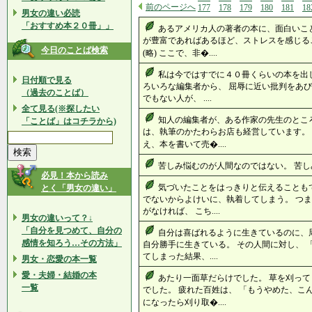
前のページへ
177
178
179
180
181
18
男女の違い必読
「おすすめ本２０冊」」
あるアメリカ人の著者の本に、面白いこ
が豊富であればあるほど、ストレスを感じる
今日のことば検索
(略) ここで、非�....
私は今ではすでに４０冊くらいの本を出
日付順で見る
ろいろな編集者から、 屈辱に近い批判をあび
（過去のことば）
でもない人が、 ....
全て見る(※探したい
知人の編集者が、ある作家の先生のところ
「ことば」はコチラから)
は、執筆のかたわらお店も経営しています。 
え、本を書いて売�....
苦しみ悩むのが人間なのではない。 苦しみ
必見！本から読み
気づいたことをはっきりと伝えることも
とく「男女の違い」
でないからよけいに、執着してしまう。 つ
がなければ、 こち....
男女の違いって？↓
「自分を見つめて、自分の
自分は喜ばれるように生きているのに、
感情を知ろう…その方法」
自分勝手に生きている。 その人間に対し、 
てしまった結果、....
男女・恋愛の本一覧
愛・夫婦・結婚の本
あたり一面草だらけでした。 草を刈っ
一覧
でした。 疲れた百姓は、 「もうやめた、
になったら刈り取�....