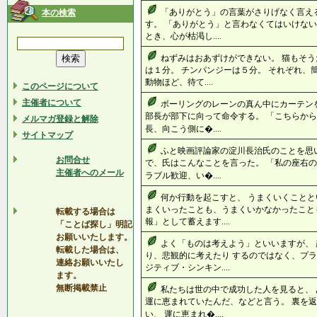
「ありがとう」の言葉がさりげなく言え
本の検索
す。 「ありがとう」と言わなくてはいけない
とき、心が枯渇し....
ねずみはおあずけができない。 猫もそう
は１分。 チンパンジーは５分。 それぞれ、
動物ほど、待て....
このページについて
主催者について
ボーリングのレーンの真ん中にカーテン
部長が部下に向って命令する。 「こちらから
メルマガ登録と解除
長、向こう側に�....
サイトマップ
ふと映画評論家の淀川長治氏のことを思
お問合せ
で、氏はこんなことを言った。 「私の座右
主催者へのメール
ラブル歓迎、い�....
何か行動を起こすと、 うまくいくことと
まくいったことも、うまくいかなかったこと
転載する場合は
報」として蓄えます....
「ことば探し」明記
お願いいたします。
よく「ものは考えよう」といいますが、
転載した場合は、
り、悲観的に考えたり するのではなく、プラ
連絡お願いいたし
ジティブ・シンキン....
ます。
無断掲載禁止
私たちは世の中で成功した人を見ると、 
運に恵まれていたんだ、などと言う。 裏を
い、 運に恵まれ�....