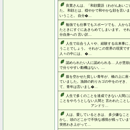
良寛さんは、「和顔愛語（わがんあいご
た。 和顔とは、穏やかで和やかな顔を言いま
いうこと。 自分�....
勉強でも仕事でもスポーツでも、人から
たときにすぐにあきらめてしまいます。 そ
分自身への 言い訳....
人生で出合う人々や、経験する出来事に
うことでしょう。 それがこの世界の現実です
人々の中には、 �....
認められたい人に認められる… 人が意欲
で分りやすい動機はない。....
腹を空かせた貧しい青年が、橋の上に座
ていました。漁師の釣りカゴの中をのぞき、
て、青年は言いまし�....
人生で多くのことを達成できない人間には
ことをやろうとしない人間と 言われたこ
アンドリ....
人は、愛しているときは、 多少嫌なこと
かし、頭のどこかで不快な感情が残っていま
突然わき上がって....