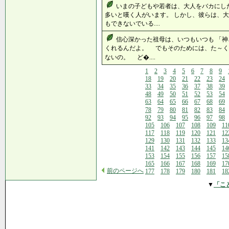
いまの子どもや若者は、大人をバカにし
多いと嘆く人がいます。 しかし、彼らは、大
もできないでいる....
信心深かった祖母は、いつもいつも 「
くれるんだよ。 でもそのためには、た～
ないの。 ど�....
1
2
3
4
5
6
7
8
9
18
19
20
21
22
23
24
33
34
35
36
37
38
39
48
49
50
51
52
53
54
63
64
65
66
67
68
69
78
79
80
81
82
83
84
92
93
94
95
96
97
98
105
106
107
108
109
11
117
118
119
120
121
12
129
130
131
132
133
13
141
142
143
144
145
14
153
154
155
156
157
15
165
166
167
168
169
17
前のページへ
177
178
179
180
181
18
▼
「こ