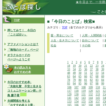
★今日まで、一生懸命に
TOP
■「今日のことば」検索■
カテゴリ：
TOP
（全てのカテゴリから表示）
押してみて！ 今日の
「ことば占い」
愛・男女について
｜
人間・人間関係
｜
人生・生き方について
｜
自分について
｜
アファメーションとは？
社会
｜
その他
｜
「無地のカード」ページ
｜
オラクルカードの
ページへようこそ
1
2
3
4
5
6
7
8
9
18
19
20
21
22
23
24
本の読み方＆
33
34
35
36
37
38
39
おすすめの本
48
49
50
51
52
53
54
63
64
65
66
67
68
69
78
79
80
81
82
83
84
今日のおすすめ本↓
93
94
95
96
97
98
99
「失敗礼賛 不安と生きる
106
107
108
109
110
11
コミュニケーション術」小
117
118
119
120
121
12
129
130
131
132
133
13
島 慶子著
141
142
143
144
145
14
夫婦関係を考える
153
154
155
156
157
15
「おすすめ本３３冊」
165
166
167
168
169
17