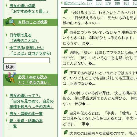
前のページへ
177
178
179
180
181
18
男女の違い必読
「おすすめ本２０冊」」
「歩けるうちに、行きたいところへ行け
へ… 「目が見えるうちに、見たいものを見よ
今日のことば検索
緑の山々を、木々の....
自分にウソをついていないか？ 現時点で
日付順で見る
いうときには、原因がひとつ考えられます。
（過去のことば）
だろうか、 と�....
全て見る(※探したい
過剰な「疑い」は決してプラスには働か
「ことば」はコチラから)
の中だ。（略） いろいろなことを疑いだして
ほとんどない。�....
正直であればよいというわけではありま
必見！本から読み
が、いつでもどこでも 誰に対しても正直とい
とく「男女の違い」
は、正直でない�....
人の持っている好い芽は、 決して摘み取
男女の違いって？↓
ある。 芽は手当次第でどんどん伸びる。 伸
「自分を見つめて、自分の
ない。 伸び�....
感情を知ろう…その方法」
自分を伝えるとは、 「事実」「感情」「
男女・恋愛の本一覧
に自分を伝えるとか心を伝えるとは、 事実
愛・夫婦・結婚の本
とです。 〈事�....
一覧
大切なのは前向きな支援なのです。 私が