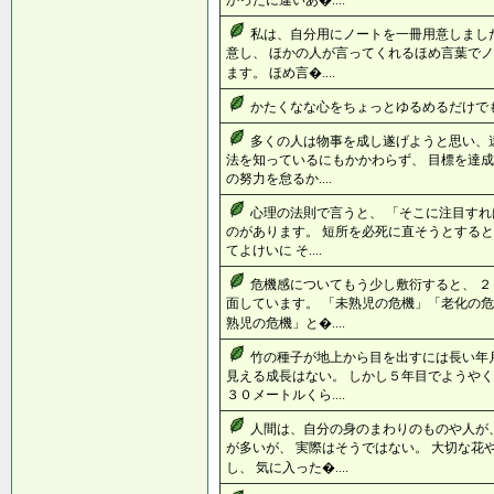
かったに違いあ�....
私は、自分用にノートを一冊用意しまし
意し、 ほかの人が言ってくれるほめ言葉でノ
ます。 ほめ言�....
かたくなな心をちょっとゆるめるだけでも 
多くの人は物事を成し遂げようと思い、
法を知っているにもかかわらず、 目標を達成
の努力を怠るか....
心理の法則で言うと、 「そこに注目すれ
のがあります。 短所を必死に直そうとすると
てよけいに そ....
危機感についてもう少し敷衍すると、 
面しています。 「未熟児の危機」「老化の危
熟児の危機」と�....
竹の種子が地上から目を出すには長い年
見える成長はない。 しかし５年目でようやく
３０メートルくら....
人間は、自分の身のまわりのものや人が
が多いが、 実際はそうではない。 大切な花
し、 気に入った�....