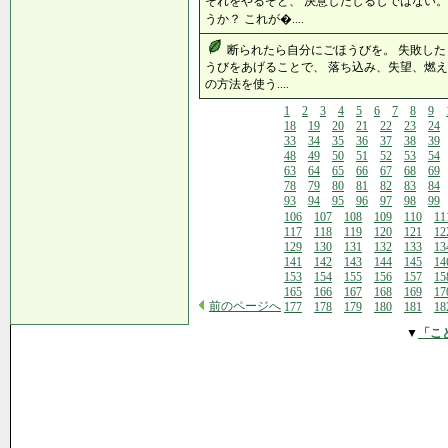
それをやるぞと、 決意したしるしではない。
うか？ これが�....
断られたら自分にごほうびを。 失敗した
うびをあげることで、 落ち込み、失望、燃え
の方法を使う....
1
2
3
4
5
6
7
8
9
18
19
20
21
22
23
24
33
34
35
36
37
38
39
48
49
50
51
52
53
54
63
64
65
66
67
68
69
78
79
80
81
82
83
84
93
94
95
96
97
98
99
106
107
108
109
110
11
117
118
119
120
121
12
129
130
131
132
133
13
141
142
143
144
145
14
153
154
155
156
157
15
165
166
167
168
169
17
前のページへ
177
178
179
180
181
18
▼
「こ