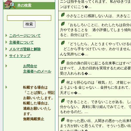
ニンは拍手を送ってくれます。 私がゆきづま
本の検索
ンはすぐにこう�....
小さなことに感謝しない人は、 大きなこと
「おもしろいことに、わたしたちは自分
力やできることを 過小評価してしまう傾
ると、自分にはで....
このページについて
主催者について
「どうしたら、人とうまくやっていける
どこから手をつけていいか、わかりません」
メルマガ登録と解除
んな気持ちに�....
サイトマップ
自分の身の回りに起こる出来事にはすべ
お問合せ
はすべて、 人生の目的を実現するために必要
主催者へのメール
受け入れられる�....
何より肝心なのは「根気」だ。 才能じゃ
転載する場合は
ようよいる 金じゃない… 金持ちに生まれて
「ことば探し」明記
天才じゃ�....
お願いいたします。
できることと、できないことがある。 し
転載した場合は、
分からない。 真剣に取り組んでみてこそ、 
連絡お願いいたし
もわかるのだ。....
ます。
無断掲載禁止
辛かった思い出、人聞きの悪かった出来
まう方が好いと思うんです。 そういう思い出