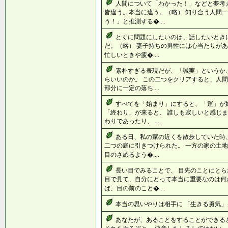
人間について「わかった！」などと夢考
皆違う。本当に違う。（略） 知り合う人間一
う！」と推測する�....
とくに問題にしたいのは、話したいとき
だ。（略） 妻子持ちの男性には心当たりがあ
忙しいときや疲�....
素朴すぎる表現だが、「誠実」というか
らいいのか。 この二つをクリアすると、人間
部分に一定の落ち....
すべてを「始まり」にすると、「運」が
「終わり」が来ると、 誰しも寂しいと感じま
わりであったり、 ....
ある日、私の家の近くを散歩していた時
二つの庭に引きつけられた。 一方の家の土地
目のさめるよう�....
長い目でみることで、 目先のことにとら
目で見て、自分にとって本当に重要なのは何
ば、目の前のこと�....
本当の思いやりは相手に 「生きる勇気」を起
あなたが、あることをすることができる