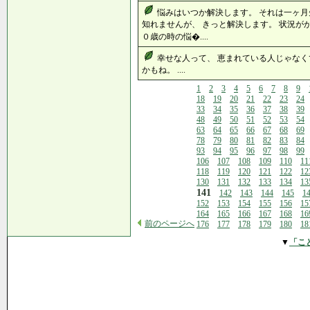
悩みはいつか解決します。 それは一ヶ月
知れませんが、 きっと解決します。 状況が
０歳の時の悩�....
幸せな人って、 恵まれている人じゃなく
かもね。 ....
1
2
3
4
5
6
7
8
9
18
19
20
21
22
23
24
33
34
35
36
37
38
39
48
49
50
51
52
53
54
63
64
65
66
67
68
69
78
79
80
81
82
83
84
93
94
95
96
97
98
99
106
107
108
109
110
11
118
119
120
121
122
12
130
131
132
133
134
13
141
142
143
144
145
1
152
153
154
155
156
15
164
165
166
167
168
16
前のページへ
176
177
178
179
180
18
▼
「こ