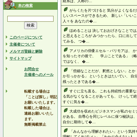
経系は、人称の....
本の検索
がらくたを片づけると 気分がよくなるだ
しいスペースができるため、 新しい「いいこ
人々を あなたの�....
ほめることは 決しておおげさなことでは
と思えるところが みつかったら、口に出して
このページについて
てみる。 つ�....
主催者について
アメリカの俳優エセル・パリモアは、 か
メルマガ登録と解除
を知ったその後で、 学ぶことである」（略
サイトマップ
ではなく、 �....
お問合せ
「些細なことだが、釈然としない」とか
主催者へのメール
か引っかかる」 というときはたいてい、 自
残ったときである�....
すぐに立ち直る。 これも持続性の重要な
転載する場合は
る気がなくなることがあっても、 けっして絶
「ことば探し」明記
すぐに気を�....
お願いいたします。
転載した場合は、
大成功を収めたビジネスマンが私のセミ
連絡お願いいたし
がある。 自尊心を同じレベルに保つ秘訣は、
ます。
自分に期待して�....
無断掲載禁止
「みんなから理解されたい」という気持
理解してくればいい」 「わかり合えない人