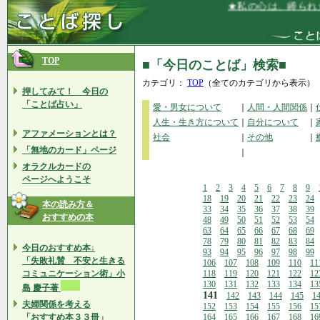
★私の心は、縛られたり
TOP
■「今日のことば」検索■
カテゴリ：
TOP
（全てのカテゴリから表示）
押してみて！ 今日の
「ことば占い」
愛・男女について
｜
人間・人間関係
｜
人生・生き方について
｜
自分について
｜
アファメーションとは？
社会
｜
その他
｜
「無地のカード」ページ
｜
オラクルカードの
ページへようこそ
1
2
3
4
5
6
7
8
9
18
19
20
21
22
23
24
本の読み方＆
33
34
35
36
37
38
39
おすすめの本
48
49
50
51
52
53
54
63
64
65
66
67
68
69
78
79
80
81
82
83
84
今日のおすすめ本↓
93
94
95
96
97
98
99
「失敗礼賛 不安と生きる
106
107
108
109
110
11
コミュニケーション術」小
118
119
120
121
122
12
130
131
132
133
134
13
島 慶子著
141
142
143
144
145
1
夫婦関係を考える
152
153
154
155
156
15
「おすすめ本３３冊」
164
165
166
167
168
16