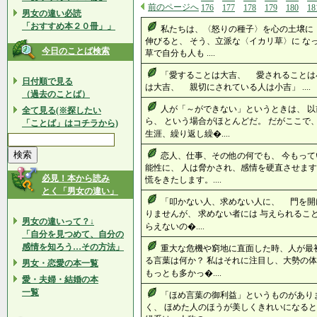
前のページへ
176
177
178
179
180
18
男女の違い必読
「おすすめ本２０冊」」
私たちは、〈怒りの種子〉を心の土壌に 
伸びると、 そう、立派な〈イカリ草〉に な
今日のことば検索
草で自分も人も ....
「愛することは大吉、 愛されることは
日付順で見る
は大吉、 親切にされている人は小吉」 ....
（過去のことば）
人が「～ができない」というときは、 
全て見る(※探したい
ら、 という場合がほとんどだ。 だがここで
「ことば」はコチラから)
生涯、繰り返し繰�....
恋人、仕事、その他の何でも、 今もっ
能性に、 人は脅かされ、感情を硬直させます
必見！本から読み
慌をきたします。....
とく「男女の違い」
「叩かない人、求めない人に、 門を開
りませんが、 求めない者には 与えられるこ
男女の違いって？↓
らえないの�....
「自分を見つめて、自分の
感情を知ろう…その方法」
重大な危機や窮地に直面した時、人が最
る言葉は何か？ 私はそれに注目し、大勢の体
男女・恋愛の本一覧
もっとも多かっ�....
愛・夫婦・結婚の本
一覧
「ほめ言葉の御利益」というものがあり
く、 ほめた人のほうが美しくきれいになると