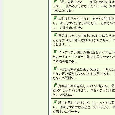
「私、頭悪いけど、 英語の勉強を３０
ラスラ 読めるようになったわ」（略） 継
でがんばっ�....
人間はおろかなもので、 自分が相手を叱
し、 謝るはずだと思うのである。 何度その
に、 人間本来の性�....
勘定は よろこんで支払わなければなりま
とともに 送り出されなければなりません。 
にします。....
インディアナ州との境にある ルイズビル
たカーネル・サンダース氏に お目にかかった
７０歳を過ぎ�....
下劣な行為を正当化するため、 「みんな
らない言い訳を しないことも大事である。（
あなたの問題で....
定年後の余暇を楽しんでいる老人が、 最
画家ロセッティに見せた。 ロセッティは丁重
そこで老人は....
誰でも隠しているけど、 ちょっとずつ変
り、 仲間はずれになると思っているけど、 
を隠すのに精一�....