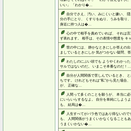
いい」 「わかり�....
自分でさえ、汚い、みにくいと嫌い、 隠
分の手にとり、 くすりをぬり、うみを取り、
身近に持つ人は�....
心の中で相手を責めていれば、 それは言
ず表れます。 相手は、その表情や態度を キャ
世の中には、 静かなときにしか答えの出
ましているときにしか 気がつかない疑問、答え
わたしのにぶい頭でも ようやくわかった。
サルではないのだ。 いまこそ本番なのだ！...
自分が人間関係で苦しんでいるとき、 と
ちです。 けれどもそれは“私”から見た場合
が、 正確な....
人間って多くのことを願うが、 本当に必
にいらいらするなよ。 自分を単純にしようよ
も、 結局は�....
人生すべてがバラ色ではあり得ないので
も、 人間関係がうまくいかなくなることもあ
うまくいかない�....