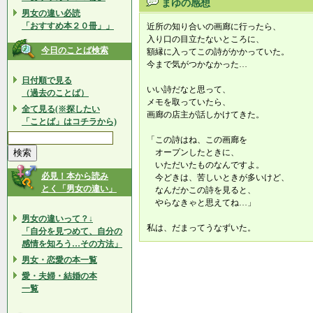
まゆの感想
男女の違い必読
「おすすめ本２０冊」」
近所の知り合いの画廊に行ったら、
入り口の目立たないところに、
今日のことば検索
額縁に入ってこの詩がかかっていた。
今まで気がつかなかった…
日付順で見る
いい詩だなと思って、
（過去のことば）
メモを取っていたら、
全て見る(※探したい
画廊の店主が話しかけてきた。
「ことば」はコチラから)
「この詩はね、この画廊を
オープンしたときに、
いただいたものなんですよ。
必見！本から読み
今どきは、苦しいときが多いけど、
とく「男女の違い」
なんだかこの詩を見ると、
やらなきゃと思えてね…」
男女の違いって？↓
私は、だまってうなずいた。
「自分を見つめて、自分の
感情を知ろう…その方法」
男女・恋愛の本一覧
愛・夫婦・結婚の本
一覧