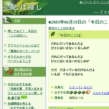
★パートナー（○○さ
TOP
■2005年06月19日の「今日の
前日のことばを見る
押してみて！ 今日の
「今日のことば」
「ことば占い」
だれにだってあるんだよ
アファメーションとは？
ひとにはいえないくるしみが
「無地のカード」ページ
オラクルカードの
だれにだってあるんだよ
ページへようこそ
ひとにはいえないかなしみが
本の読み方＆
ただ だまっているだけなんだよ
おすすめの本
いえば ぐちになるから
今日のおすすめ本↓
出典元
だまっているだけ
「失敗礼賛 不安と生きる
おすすめ度
コミュニケーション術」小
※おすすめ
著者名
相田みつを
島 慶子著
夫婦関係を考える
「おすすめ本３３冊」