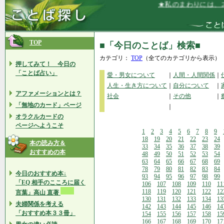
★私のまわりには、才能
TOP
■「今日のことば」検索■
カテゴリ：
TOP
（全てのカテゴリから表示）
押してみて！ 今日の
「ことば占い」
愛・男女について
｜
人間・人間関係
｜
人生・生き方について
｜
自分について
｜
アファメーションとは？
社会
｜
その他
｜
「無地のカード」ページ
｜
オラクルカードの
ページへようこそ
1
2
3
4
5
6
7
8
9
18
19
20
21
22
23
24
本の読み方＆
33
34
35
36
37
38
39
おすすめの本
48
49
50
51
52
53
54
63
64
65
66
67
68
69
78
79
80
81
82
83
84
今日のおすすめ本↓
93
94
95
96
97
98
99
「EQ 相手のこころに届く
106
107
108
109
110
11
118
119
120
121
122
12
言葉」高山 直著
130
131
132
133
134
13
夫婦関係を考える
142
143
144
145
146
14
「おすすめ本３３冊」
154
155
156
157
158
15
166
167
168
169
170
17