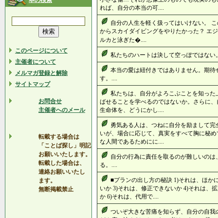
本の検索
れば、自分の本当の可....
自分の人生を軽く扱ってはいけない。 こ
からスカイダイビングをやりたかった？ エジ
ルカと泳ぎた�....
このページについて
私たちのハートは決して空っぽではない。.
主催者について
本当の愛は紐付きではありません。期待
メルマガ登録と解除
す。....
サイトマップ
私たちは、自分がよろこぶことを知った
お問合せ
ばせることを学べるのではないか。さらに、
主催者へのメール
生命体を、どうにかし....
勇気ある人は、つねに自分を励まして完
いが、場合に応じて、真実をすべて胸に秘め
転載する場合は
な人間であるためにに....
「ことば探し」明記
お願いいたします。
自分の行為に責任を取るのが難しいのは
転載した場合は、
る。....
連絡お願いいたし
■プランの出し方の秘訣 1)それは、ほか
ます。
いか 3)それは、修正できないか 4)それは、
無断掲載禁止
か 6)それは、代用で....
ついぞ大きな苦痛を知らず、自分の自我