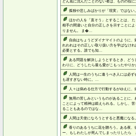
どん底に沈んだことのない者は、ものの役に立た
孤独や悲しみばかりが「現実」ではない。.
ほかの人を「直そう」とすることは、 
相手の間違いと自分の正しさを示すことによ
りません。 ま�....
自由はちょうどダイナマイトのように、
れわれはその正しい取り扱い方を学ばなけれ
必要とする。誰でも知....
ある問題を解決しようとするとき、どう
わりに、どうしたら最も愛がこもったやりかた
人間は一生のうちに逢うべき人には必ず
も遅すぎない時に。....
人々は病める仕方で行動するがゆえに、病む
無用の苦しみというものがあることに、
ことによって精神は鍛えられる。しかし、苦
ることもあるのではな....
人間は天使になろうとすると悪魔になる。.
香りのあるうちに花を贈ろう。ある夜、
ー、もしわたしが死んでしまったりしたら 