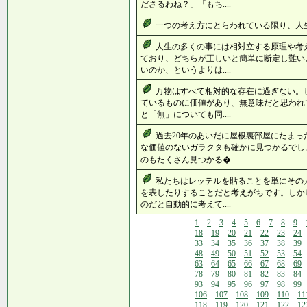
ださるわね？」「もち....
一つの考え方にとらわれている限り、人生は
人生の多くの事には相対立する原理や考
ており、どちらが正しいと簡単に断定し難い
いのか、というよりは....
万物はすべて相対的な存在に過ぎない。
ているものに価値があり、無意味だと思われ
と「無」についても同....
過去20年のあいだに屋根裏部屋にたまっ
な価値のないガラクタも確かに見つかるでし
のもたくさん見つかる�....
私たちはレッテルを貼ることを単にその
を表したりすることだと考えがちです。しか
のだと自動的に考えて....
1
2
3
4
5
6
7
8
9
18
19
20
21
22
23
24
33
34
35
36
37
38
39
48
49
50
51
52
53
54
63
64
65
66
67
68
69
78
79
80
81
82
83
84
93
94
95
96
97
98
99
106
107
108
109
110
11
118
119
120
121
122
12