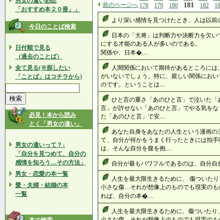
男女の違い必読
前のページへ
181
178
179
180
182
1
「おすすめ本２０冊」」
より深い感情を見つけたとき、人は以前の感
今日のことば検索
日本の「大将」は判断力や決断力を欠い
にする才能のある人が多いのであ
日付順で見る
関係や、日本�....
（過去のことば）
全て見る(※探したい
人間関係において期待があるところには
がいないでしょう。特に、親しい関係におい
「ことば」はコチラから)
のです。ということは....
ひと言の重さ「あのひと言」で泣いた「
言」が許せない「あのひと言」でやる気をな
必見！本から読み
た「あのひと言」で安....
とく「男女の違い」
あなた自身をあなたの人生という漫画の
て、自分が何かをうまく行ったときには拍手
男女の違いって？↓
は、そんな自分を腹を抱....
「自分を見つめて、自分の
感情を知ろう…その方法」
自分が最もパワフルであるのは、自分自身で
男女・恋愛の本一覧
人生を最大限生きるために、 傷ついた
愛・夫婦・結婚の本
小さな傷…それが想像上のものでも現実のも
一覧
れば、自分の本�....
人生を最大限生きるために、傷ついたり
小さな傷…それが想像上のものでも現実のも