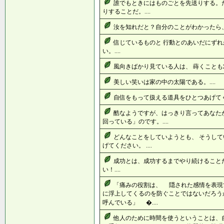
誰でもときにはものごとを先送りする。
りすることだ。....
汝を知れだと？自分のことがわかったら、き
信じているものと 行動とのあいだにずれ
い。....
風向きばかり見ている人は、 蒔くことも刈
美しい笑いは家の中の太陽である。....
自信をもって扱える道具をひとつあげてくだ
酷なようですが、はっきり言ってあなた
回っている」のです。....
どんなことをしていようとも、 そうして
げてください。 ....
成功とは、成功するまでやり続けること
い！....
「痛みの役割は、 隠された感情を表現
に浮上してくるのを防ぐことではないだろう
呼んでいる」 �....
他人のために時間を使うということは、