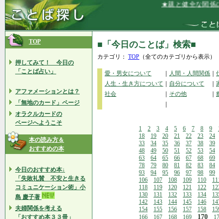
★親と健全な関係にあ
TOP
■「今日のことば」検索■
カテゴリ：
TOP
（全てのカテゴリから表示）
押してみて！ 今日の
「ことば占い」
愛・男女について
｜
人間・人間関係
｜
人生・生き方について
｜
自分について
｜
アファメーションとは？
社会
｜
その他
｜
「無地のカード」ページ
｜
オラクルカードの
ページへようこそ
1
2
3
4
5
6
7
8
9
18
19
20
21
22
23
24
本の読み方＆
33
34
35
36
37
38
39
おすすめの本
48
49
50
51
52
53
54
63
64
65
66
67
68
69
78
79
80
81
82
83
84
今日のおすすめ本↓
93
94
95
96
97
98
99
「失敗礼賛 不安と生きる
106
107
108
109
110
11
コミュニケーション術」小
118
119
120
121
122
12
130
131
132
133
134
13
島 慶子著
142
143
144
145
146
14
夫婦関係を考える
154
155
156
157
158
15
170
「おすすめ本３３冊」
166
167
168
169
1