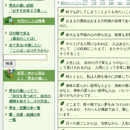
前のページへ
177
178
179
180
181
18
男女の違い必読
「おすすめ本２０冊」」
何でも許してしまうことよりも冷たいことが
今日のことば検索
おまえの運命はおまえの性格の反映であ
のだ。....
日付順で見る
偉大なる平穏の心の持ち主は、称賛も非難も
（過去のことば）
やりとげる人間になれれば、 人はあなた
全て見る(※探したい
そして、この信頼にこたえて、 またやりと
「ことば」はコチラから)
そうすること....
人生には、 自分の力で変えようのないこ
して受け入れるのは、 人間にとって非常に難し
必見！本から読み
時とともに、私は人間を過小に評価していた
とく「男女の違い」
身体の柔らかい器用な人より、身体の硬
ぜなら、身体の柔らかい器用な人は、バレリ
男女の違いって？↓
怠りがちだからです。....
「自分を見つめて、自分の
感情を知ろう…その方法」
どこまで、借り物でない夢をみつけられ
男女・恋愛の本一覧
き」られるか、そのへんが微妙であり、難し
います。....
愛・夫婦・結婚の本
一覧
日々の過ごしかたは、当然ながら、人生の過