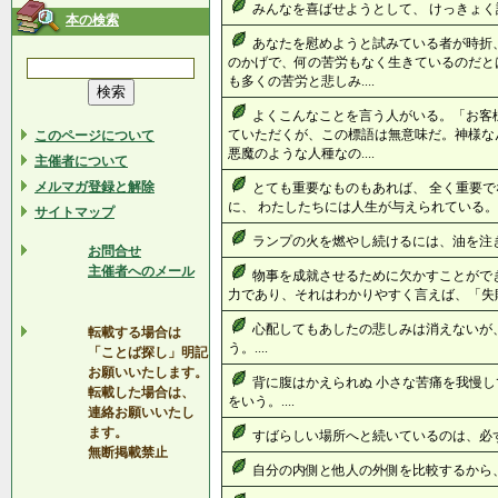
みんなを喜ばせようとして、 けっきょく誰
本の検索
あなたを慰めようと試みている者が時折
のかげで、何の苦労もなく生きているのだと
も多くの苦労と悲しみ....
よくこんなことを言う人がいる。「お客
ていただくが、この標語は無意味だ。神様な
このページについて
悪魔のような人種なの....
主催者について
メルマガ登録と解除
とても重要なものもあれば、 全く重要で
に、 わたしたちには人生が与えられている。..
サイトマップ
ランプの火を燃やし続けるには、油を注ぎ続
お問合せ
主催者へのメール
物事を成就させるために欠かすことがで
力であり、それはわかりやすく言えば、「失敗
心配してもあしたの悲しみは消えないが
転載する場合は
う。....
「ことば探し」明記
お願いいたします。
背に腹はかえられぬ 小さな苦痛を我慢し
転載した場合は、
をいう。....
連絡お願いいたし
ます。
すばらしい場所へと続いているのは、必ずら
無断掲載禁止
自分の内側と他人の外側を比較するから、や