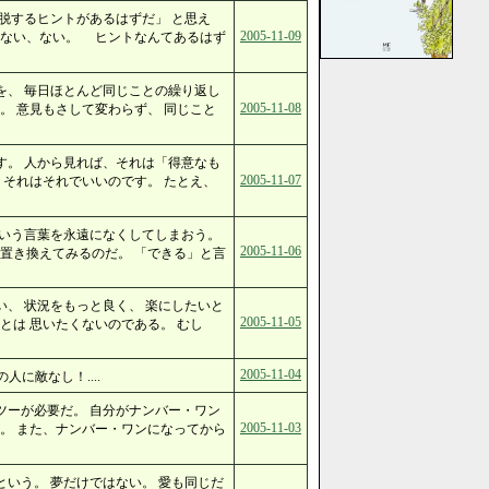
脱するヒントがあるはずだ」 と思え
2005-11-09
、ない、ない。 ヒントなんてあるはず
を、 毎日ほとんど同じことの繰り返し
2005-11-08
。 意見もさして変わらず、 同じこと
す。 人から見れば、それは「得意なも
2005-11-07
、それはそれでいいのです。 たとえ、
という言葉を永遠になくしてしまおう。
2005-11-06
置き換えてみるのだ。 「できる」と言
、 状況をもっと良く、 楽にしたいと
2005-11-05
とは 思いたくないのである。 むし
2005-11-04
人に敵なし！....
ツーが必要だ。 自分がナンバー・ワン
2005-11-03
。 また、ナンバー・ワンになってから
いう。 夢だけではない。 愛も同じだ