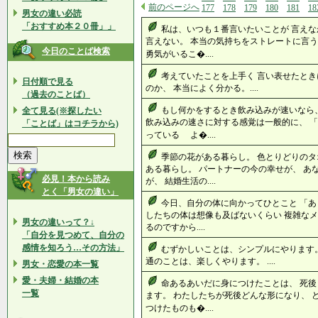
前のページへ
177
178
179
180
181
18
男女の違い必読
「おすすめ本２０冊」」
私は、いつも１番言いたいことが 言えな
言えない。 本当の気持ちをストレートに言う
今日のことば検索
勇気がいるこ�....
考えていたことを上手く 言い表せたとき
日付順で見る
のか、 本当によく分かる。....
（過去のことば）
もし何かをするとき飲み込みが速いなら
全て見る(※探したい
飲み込みの速さに対する感覚は一般的に、 
「ことば」はコチラから)
っている よ�....
季節の花がある暮らし。 色とりどりのタ
ある暮らし。 パートナーの今の幸せが、 あ
必見！本から読み
が、 結婚生活の....
とく「男女の違い」
今日、自分の体に向かってひとこと 「あ
したちの体は想像も及ばないくらい 複雑なメ
男女の違いって？↓
るのですから....
「自分を見つめて、自分の
感情を知ろう…その方法」
むずかしいことは、シンプルにやります。
通のことは、楽しくやります。 ....
男女・恋愛の本一覧
愛・夫婦・結婚の本
命あるあいだに身につけたことは、 死後
一覧
ます。 わたしたちが死後どんな形になり、 
つけたものも�....