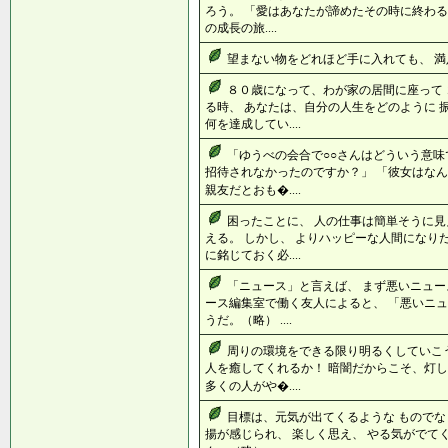
ろう。 「愛はあなたが諦めたその時に終わる
の成長の旅....
望まない物をどれほど手に入れても、 満足
８０歳になって、わが家の居間に座って
る時、 あなたは、自分の人生をどのように 
何を達成してい....
「ゆうべの会合で○○さんはどういう意味
招待されなかったのですか？」 「彼女はなん
親友だとおも�....
困ったことに、 人の仕事は簡単そうに見
える。 しかし、 よりハッピーな人間になり
に銘じておく必....
「ニュース」と言えば、 まず悪いニュー
ース編集室で働く友人によると、 「悪いニュ
うだ。（略） ....
周りの環境をできる限り明るくしていこ
人を癒してくれるか！ 暗闇だからこそ、灯し
多くの人がや�....
目標は、元気が出てくるような ものでな
揚が感じられ、 楽しく思え、 やる気がでて