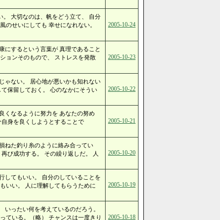
。 大切なのは、帆をどう立て、 自分
2005-10-24
風のせいにしても 幸せになれない。
康にするという言葉が 真理であること
2005-10-23
ションそのもので、 ストレスを発散
じゃない。 居心地が悪いかも知れない
2005-10-22
して保留しておく。 心のなかにそうい
良くなるように努力を あなたの努め
2005-10-21
分自身を良くしようとすることで
げ損ねた釣り糸のように絡み合ってい
2005-10-20
 再び成功する。 その繰り返しだ。 人
行してもいい。 自分のしていることを
2005-10-19
もいい。 人に理解してもらうために
、 いったい何を考えているのだろう。
2005-10-18
っている。（略） チャンスは一度きり