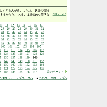
しすぎる人が多いようだ。 状況の複雑
2005-10-17
するからだ。 あるいは道徳的な基準な
10
11
12
13
14
15
16
17
25
26
27
28
29
30
31
32
40
41
42
43
44
45
46
47
55
56
57
58
59
60
61
62
70
71
72
73
74
75
76
77
85
86
87
88
89
90
91
92
100
101
102
103
104
105
1
112
113
114
115
116
117
3
124
125
126
127
128
129
140
5
136
137
138
139
6
147
148
149
150
151
152
8
159
160
161
162
163
164
0
171
172
173
174
175
176
次のページへ
2
183
184
185
186
187
とば探し」トップページへ
▲
このページのトップへ