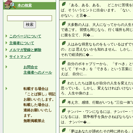
「ある、ある、ある。 どこかに苦境を
本の検索
ば、そういうヒントに出会います。 「ない
がない」 と言�....
大多数の人は、大人になってからの人生
で過ごす。 習慣も同じなら、行く場所も同じ
に腹を立て、 同�....
このページについて
主催者について
人はみな得意なものをもっているはずで
の」とは 思えないかも知れません。 しかし
メルマガ登録と解除
それで経済的に�....
サイトマップ
自分のボキャブリーから、 「すべき」
お問合せ
そして「すべき」を「できる」という言葉に 
主催者へのメール
えば、 自分に....
わたしたちは誰もが自分の人生を変えたい
思っている。 しかし、変えなければいけない
転載する場合は
ろ、人生や身のま....
「ことば探し」明記
お願いいたします。
考え方、感情、行動がいつも “三位一体”の
転載した場合は、
連絡お願いいたし
ナンバー・ワンになるには、ナンバー・
ます。
になるには、 競争相手を負かさねばならない
無断掲載禁止
は、 ナンバー�....
「夢はあなたが諦めたその時に終わる」と