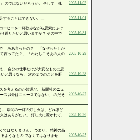
2005-11-02
」 のではないだろうか。 そして、魂
2005-11-01
することはできない。....
 コーヒーを一杯飲みながら思索にふけ
2005-10-31
振り返りたいと思いますか？ その中で
で ああ言ったの？」 「なぜわたしが
2005-10-29
て言ってた？」 「わたしこそあの人の
え、 自分の仕事だけが大変なものに思
2005-10-28
たいと思うなら、 次の２つのことを肝
スを考えるのが普通だ。 新聞社のニュ
2005-10-27
ース以外はニュースではない」 のだそ
う。 暗闇の一灯の灯し火は、どれほど
2005-10-26
火はありがたい。 灯し火に惹かれて、
くてはなりません。 つまり、 精神の高
2005-10-25
くるようなもの でなくてはなりませ