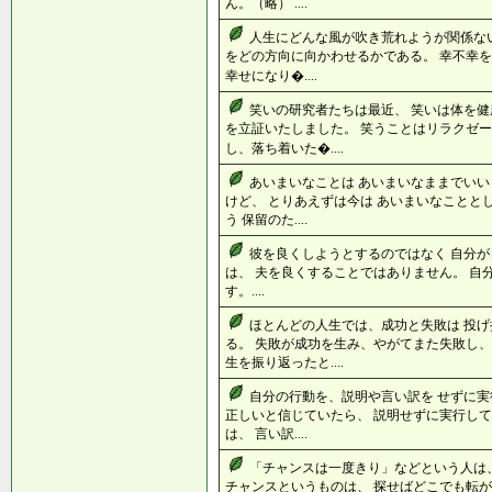
ん。（略） ....
人生にどんな風が吹き荒れようが関係ない
をどの方向に向かわせるかである。 幸不幸を
幸せになり�....
笑いの研究者たちは最近、 笑いは体を健
を立証いたしました。 笑うことはリラクゼー
し、落ち着いた�....
あいまいなことは あいまいなままでいい
けど、 とりあえずは今は あいまいなことと
う 保留のた....
彼を良くしようとするのではなく 自分が
は、 夫を良くすることではありません。 自
す。....
ほとんどの人生では、成功と失敗は 投
る。 失敗が成功を生み、やがてまた失敗し、
生を振り返ったと....
自分の行動を、説明や言い訳を せずに実
正しいと信じていたら、 説明せずに実行して
は、 言い訳....
「チャンスは一度きり」などという人は
チャンスというものは、 探せばどこでも転が