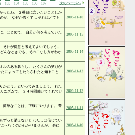
次のページへ
2
183
184
185
186
187
かったわ。 ２番目に言いたいことしか
2005-11-16
のが、 なぜか怖くて… それはとても
に、はじめて、 自分が何を考えていた
2005-11-15
、 それが得意と考えてよいでしょう。
2005-11-14
「どんなときでも、そのこなし方がわか
オルのある暮らし。 たくさんの笑顔が
2005-11-13
なたによってもたらされたと知ること
りがとう」といってみましょう。 わた
2005-11-12
カニズムで、 ２４時間働いてくれてい
 簡単なことは、正確にやります。 普
2005-11-11
もずっと消えないと わたしは信じてい
2005-11-10
どこへ行くのかわかりませんが、 身に