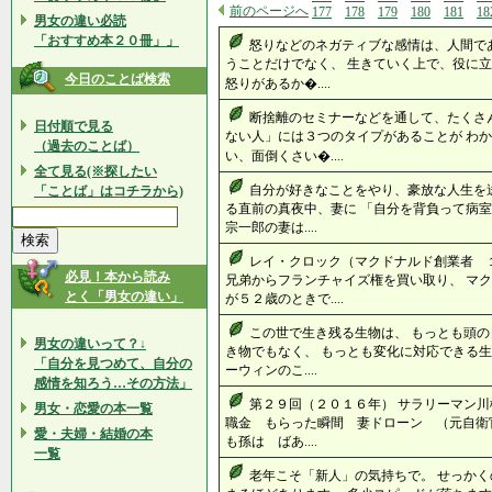
前のページへ
177
178
179
180
181
18
男女の違い必読
「おすすめ本２０冊」」
怒りなどのネガティブな感情は、人間で
うことだけでなく、 生きていく上で、役に
今日のことば検索
怒りがあるか�....
断捨離のセミナーなどを通して、たくさ
日付順で見る
ない人」には３つのタイプがあることが わか
（過去のことば）
い、面倒くさい�....
全て見る(※探したい
自分が好きなことをやり、豪放な人生を
「ことば」はコチラから)
る直前の真夜中、妻に 「自分を背負って病室
宗一郎の妻は....
レイ・クロック（マクドナルド創業者 
必見！本から読み
兄弟からフランチャイズ権を買い取り、 マ
とく「男女の違い」
が５２歳のときで....
この世で生き残る生物は、 もっとも頭の
男女の違いって？↓
き物でもなく、 もっとも変化
「自分を見つめて、自分の
ーウィンのこ....
感情を知ろう…その方法」
第２９回（２０１６年） サラリーマン
男女・恋愛の本一覧
職金 もらった瞬間 妻ドローン （元自衛
愛・夫婦・結婚の本
も孫は ばあ....
一覧
老年こそ「新人」の気持ちで。 せっかく