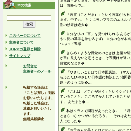
まるほどあります。 多少スピードが落ちます
本の検索
は、冒険心で....
「言霊（ことだま）」という言葉がある
ます。中でも、 とくに強いプラスのエネルギ
謝の効果は絶大�....
自分なりの「富」を見つけられる あるが
このページについて
や世間の基準を持ち込まずに 自分の心が本当
主催者について
つぶって五感....
メルマガ登録と解除
きらめくような目覚めのときは 怠情や逃
サイトマップ
が目に見えないと思うときこそ夜明けが近い
目覚めなとき�....
お問合せ
主催者へのメール
「やさしいことばで日本国憲法」（マガ
らふたたびやさしい日本語に翻訳した 池田香代
以下のように訳�....
転載する場合は
「これは、どこかが違う」というシグナ
「ことば探し」明記
ていることと、こころでかんじていることが
お願いいたします。
す。 あたまと�....
転載した場合は、
連絡お願いいたし
私はクラスで問題があったときに、 「
ます。
ときらいなやつがいるだろう。 それはあ
無断掲載禁止
人になった�....
「お母さんの早くとはどのくらいのこと