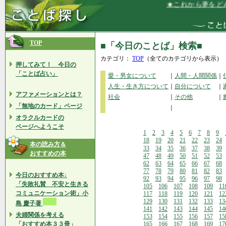
★これから夢をどんど
TOP
■「今日のことば」検索■
カテゴリ：
TOP
（全てのカテゴリから表示）
押してみて！ 今日の
「ことば占い」
愛・男女について
｜
人間・人間関係
｜
人生・生き方について
｜
自分について
｜
アファメーションとは？
社会
｜
その他
｜
「無地のカード」ページ
｜
オラクルカードの
ページへようこそ
1
2
3
4
5
6
7
8
9
18
19
20
21
22
23
24
本の読み方＆
33
34
35
36
37
38
39
おすすめの本
47
48
49
50
51
52
53
62
63
64
65
66
67
68
77
78
79
80
81
82
83
今日のおすすめ本↓
92
93
94
95
96
97
98
「失敗礼賛 不安と生きる
105
106
107
108
109
11
コミュニケーション術」小
117
118
119
120
121
12
129
130
131
132
133
13
島 慶子著
141
142
143
144
145
14
夫婦関係を考える
153
154
155
156
157
15
「おすすめ本３３冊」
165
166
167
168
169
17