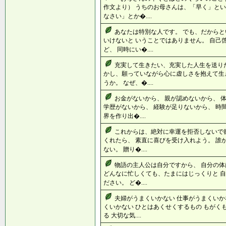
作文より） うちのお母さんは、「早く」とい
なさい」とか�....
あなたは特別な人です。 でも、だからと
いけないと いうことではありません。 自己
ど、 同時にい�....
充実して生きたい、充実した人生を送りた
かし、願っていながら心に虚しさを抱えて生
うか。 なぜ、�....
お金がないから、 親が認めないから、 
学歴がないから、 経験が足りないから、 時
界を作り出�....
これからは、絶対に幸運を拒否しないで
くれたら、 素直に喜びを受け入れよう。 誰
ない。 贈り�....
物語の主人公は自分ですから、 自分の
どんなに忙しくても、たまにはじっくりと 自
ださい。 ど�....
夫婦がうまくいかない 仕事がうまくいか
くいかない ひとはあくせくするもの もがく
る 大切な気....