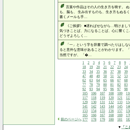
言葉や作品はその人の生き方を映す。 
も、脳も、 生み出すものも、生き方もぬるく
書くメールも手....
《ご挨拶》 ■遅ればせながら…明けま
気づきことば、力になることば、心に響くこ
どうぞよろしく....
「一」という字を辞書で調べたりはしな
ると意外な意味があることがわかります。 
当然ですが、 「�....
1
2
3
4
5
6
7
8
9
18
19
20
21
22
23
24
33
34
35
36
37
38
39
47
48
49
50
51
52
53
62
63
64
65
66
67
68
77
78
79
80
81
82
83
92
93
94
95
96
97
98
105
106
107
108
109
11
117
118
119
120
121
12
129
130
131
132
133
13
141
142
143
144
145
14
153
154
155
156
157
15
165
166
167
168
169
17
前のページへ
177
178
179
180
181
18
▼
「こ