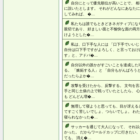
自分にとって優先順位が高いことで、 
に説いたとします。 それがどんなにあなたに
してみれば、 �....
私たちは誰でもときどきネガティブにな
親切であり、 好ましい面と不愉快な面の両方
けようとした�....
私は、口下手な人には 「口下手でいい
自分は口下手ですがよろしく、と言っておけ
す」と、アドバ�....
自分以外の誰かがすごいことを達成した
る。 「嫉妬する人」と 「自分もがんばろう
だったらよか�....
攻撃を受けたから、反撃する。 文句を言
手と同じ土俵の上で戦っていたとしたら、 
も どんどん増�....
無理して寝ようと思っても、目が冴える
てすごく苦しいでしょ、つらいでしょ。 わ
寝られなかった�....
サッカーを通じて大人になって、 それ以
かった。 だからワールドカップに行きたい、
ても、 消え�....