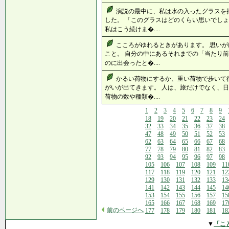
演説の最中に、私は水の入ったグラスを
した。 「このグラスはどのくらい思いでしょ
私はこう続けま�....
こころがゆれるときがあります。 思い
こと。 自分の中にあるそれまでの「当たり前
のに出会ったと�....
かるい荷物にするか、重い荷物で歩いて
がいが出てきます。 人は、旅だけでなく、
荷物の数や種類�....
1
2
3
4
5
6
7
8
9
18
19
20
21
22
23
24
32
33
34
35
36
37
38
47
48
49
50
51
52
53
62
63
64
65
66
67
68
77
78
79
80
81
82
83
92
93
94
95
96
97
98
105
106
107
108
109
11
117
118
119
120
121
12
129
130
131
132
133
13
141
142
143
144
145
14
153
154
155
156
157
15
165
166
167
168
169
17
前のページへ
177
178
179
180
181
18
▼
「こ