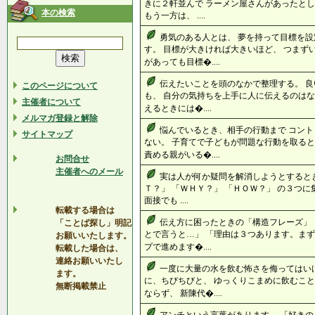
きに２軒並んで ラーメン屋さんがあったとし
本の検索
もう一方は、 ....
勇気のある人とは、 夢を持って目標を設
す。 目標が大きければ大きいほど、 つまず
があっても目標�....
伝えたいことを頭のなかで整理する。 
このページについて
も、 自分の気持ちを上手に人に伝えるのはな
主催者について
えるときには�....
メルマガ登録と解除
悩んでいるとき、相手の行動まで コン
サイトマップ
ない。 子育てで子どもが問題な行動を取ると
責める親がいる�....
お問合せ
主催者へのメール
実は人が何か疑問を解消しようとするとき
Ｔ？」 「ＷＨＹ？」 「ＨＯＷ？」 の３つ
面接でも ....
転載する場合は
伝え方に困ったときの「構造フレーズ」
「ことば探し」明記
とで言うと…」 「理由は３つあります。まず
お願いいたします。
プで進めます�....
転載した場合は、
連絡お願いいたし
一度に大量の水を飲む怖さを侮ってはい
ます。
に、ちびちびと、 ゆっくりこまめに飲むこと
無断掲載禁止
ならず、 新陳代�....