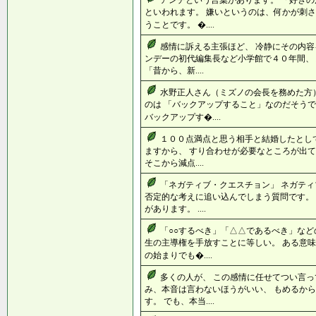
アンチという言葉があります。 「好き
といわれます。 嫌いというのは、何かが刺さ
うことです。 �....
感情に訴える主張ほど、 冷静にその内容
ンデーの初代編集長など小学館で４０年間、
「昔から、新....
水野正人さん（ミズノの会長を務めた方
のは 「バックアップすること」なのだそうで
バックアップす�....
１００点満点と思う相手と結婚したとし
ますから、 すり合わせが必要なところが出て
そこから減点....
「ネガティブ・クエスチョン」 ネガティ
否定的な考えに追い込んでしまう質問です。
があります。 ....
「○○するべき」「△△であるべき」など
生の主導権を手放すことに等しい。 ある意味
の始まりでも�....
多くの人が、 この感情に任せてつい言っ
み、本音は言わないほうがいい、 もめるか
す。 でも、本当....