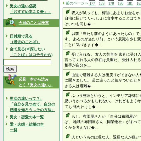
前のページへ
177
178
179
180
181
18
男女の違い必読
「おすすめ本２０冊」」
収入が減っても、料理にあまりお金をか
自宅に招いて いっしょに食事することはでき
今日のことば検索
はいつも同じ�....
以前「当たり前のようにあったもの」で
日付順で見る
す。 あるのが当たり前、という意識を少し変
（過去のことば）
ことに気づきます�....
全て見る(※探したい
受け入れる。 友人の苦言を 素直に受け入
「ことば」はコチラから)
言ってくれる人の存在は貴重だ。 受け入れる
相手が自分を....
山道で遭難する人は後戻りができない人
必見！本から読み
に聞きました。 道に迷ったと気がついたとき
とく「男女の違い」
きる人は遭難�....
ふつう整理というと、インテリア雑誌に
男女の違いって？↓
思いうかべるかもしれない。 けれどもよく
「自分を見つめて、自分の
ても 死ぬわけじ�....
感情を知ろう…その方法」
もし、布団屋さんが 「自分は布団屋だ
男女・恋愛の本一覧
ば、 地域の布団屋さん（同業他社）がすべて
愛・夫婦・結婚の本
くかを考えなけ�....
一覧
人というものは暇な人、退屈な人が嫌い