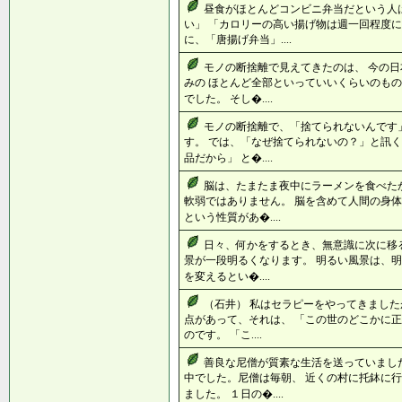
昼食がほとんどコンビニ弁当だという人
い」 「カロリーの高い揚げ物は週一回程度に
に、「唐揚げ弁当」....
モノの断捨離で見えてきたのは、 今の
みの ほとんど全部といっていいくらいのもの
でした。 そし�....
モノの断捨離で、「捨てられないんです
す。 では、「なぜ捨てられないの？」と訊く
品だから」 と�....
脳は、たまたま夜中にラーメンを食べた
軟弱ではありません。 脳を含めて人間の身体
という性質があ�....
日々、何かをするとき、無意識に次に移
景が一段明るくなります。 明るい風景は、明
を変えるとい�....
（石井） 私はセラピーをやってきました
点があって、それは、 「この世のどこかに正
のです。 「こ....
善良な尼僧が質素な生活を送っていまし
中でした。尼僧は毎朝、 近くの村に托鉢に
ました。 １日の�....