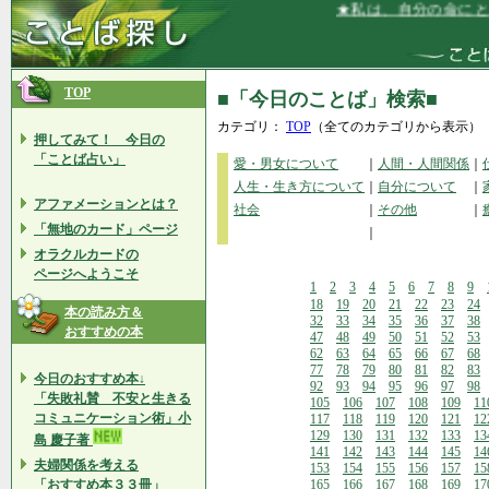
★私は、自分の命にとて
TOP
■「今日のことば」検索■
カテゴリ：
TOP
（全てのカテゴリから表示）
押してみて！ 今日の
「ことば占い」
愛・男女について
｜
人間・人間関係
｜
人生・生き方について
｜
自分について
｜
アファメーションとは？
社会
｜
その他
｜
「無地のカード」ページ
｜
オラクルカードの
ページへようこそ
1
2
3
4
5
6
7
8
9
18
19
20
21
22
23
24
本の読み方＆
32
33
34
35
36
37
38
おすすめの本
47
48
49
50
51
52
53
62
63
64
65
66
67
68
77
78
79
80
81
82
83
今日のおすすめ本↓
92
93
94
95
96
97
98
「失敗礼賛 不安と生きる
105
106
107
108
109
11
コミュニケーション術」小
117
118
119
120
121
12
129
130
131
132
133
13
島 慶子著
141
142
143
144
145
14
夫婦関係を考える
153
154
155
156
157
15
「おすすめ本３３冊」
165
166
167
168
169
17