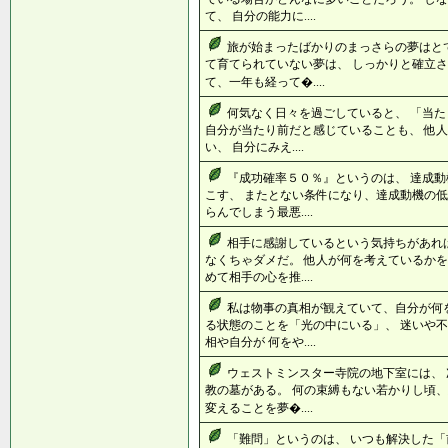
て、 自分の能力に....
旅が始まったばかりのまっさらの夢はと
て育てられていない夢は、 しっかりと確立さ
て、一年も経って�....
何気なく日々を過ごしていると、 「当た
自分が当たり前だと感じていることも、 他
い、 自分にみえ....
『成功確率５０％』というのは、 達成
こす、 またとない条件になり、達成動機の低
らんでしまう最悪....
相手に感謝しているという気持ちがあれ
なくちゃダメだ。 他人が何を考えているかを
めて相手の心を推....
私は物事の真相が観えていて、自分が何
る状態のことを「光の中にいる」、 迷いや
相や自分が 何をや....
ウェストミンスター寺院の地下室には、
教の墓がある。 何の束縛もない若かりし頃、
変えることを夢�....
「難問」というのは、 いつも解決した「