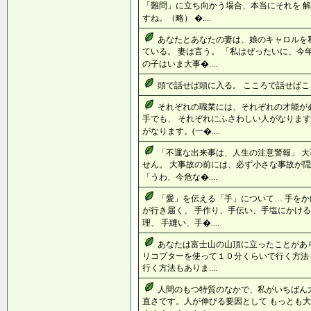
「難問」に立ち向かう場合、本当にそれを 
すね。（略） �....
あなたとあなたの妻は、娘のキャロルを
ている。 妻は言う。 「私はぜったいに、
の子はいま大事�....
頭で話せば頭に入る。 こころで話せばこころ
それぞれの職業には、それぞれの才能が
手でも、 それぞれにふさわしい人がなります
がなります。(一�....
「不運な出来事は、人生の注意警報」 
せん。 大事故の前には、必ず小さな事故が隠
「うわ、今危な�....
「愛」を伝える「手」について… 手を
が行き届く、 手作り、手伝い、手塩にかける
理、 手縫い、手�....
あなたは富士山の山頂に立ったことがあり
リコプターを使って１０分くらいで行く方法
行く方法もありま....
人間のもつ特質のなかで、私がいちばん
直さです。人が伸びる要因として もっとも大