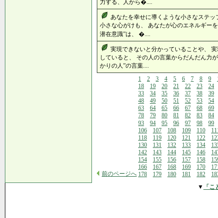
力する、人から�....
あなたを幸せに導くような小さなステッ
小さな心がけも、 あなたが心のエネルギーを
潜在意識”は、 �....
実現できないと分かっていることや、 
していると、 その人の言葉からだんだん力が
かりの人”の言葉....
1
2
3
4
5
6
7
8
9
18
19
20
21
22
23
24
33
34
35
36
37
38
39
48
49
50
51
52
53
54
63
64
65
66
67
68
69
78
79
80
81
82
83
84
93
94
95
96
97
98
99
106
107
108
109
110
11
118
119
120
121
122
12
130
131
132
133
134
13
142
143
144
145
146
14
154
155
156
157
158
15
166
167
168
169
170
17
前のページへ
178
179
180
181
182
18
▼
「こ