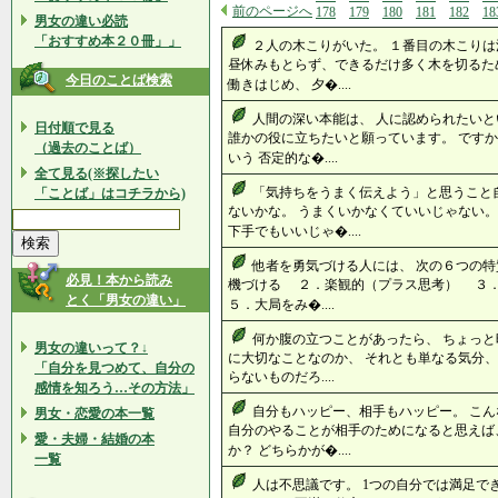
前のページへ
178
179
180
181
182
18
男女の違い必読
「おすすめ本２０冊」」
２人の木こりがいた。 １番目の木こりは
昼休みもとらず、できるだけ多く木を切るた
今日のことば検索
働きはじめ、 夕�....
人間の深い本能は、 人に認められたいと
日付順で見る
誰かの役に立ちたいと願っています。 です
（過去のことば）
いう 否定的な�....
全て見る(※探したい
「気持ちをうまく伝えよう」と思うこと
「ことば」はコチラから)
ないかな。 うまくいかなくていいじゃない。
下手でもいいじゃ�....
他者を勇気づける人には、 次の６つの
必見！本から読み
機づける ２．楽観的（プラス思考） ３
とく「男女の違い」
５．大局をみ�....
何か腹の立つことがあったら、 ちょっと
男女の違いって？↓
に大切なことなのか、 それとも単なる気分、
「自分を見つめて、自分の
らないものだろ....
感情を知ろう…その方法」
自分もハッピー、相手もハッピー。 こ
男女・恋愛の本一覧
自分のやることが相手のためになると思えば
愛・夫婦・結婚の本
か？ どちらかが�....
一覧
人は不思議です。 1つの自分では満足で