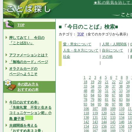
★私の病気を治してくれ
TOP
■「今日のことば」検索■
カテゴリ：
TOP
（全てのカテゴリから表示）
押してみて！ 今日の
「ことば占い」
愛・男女について
｜
人間・人間関係
｜
人生・生き方について
｜
自分について
｜
アファメーションとは？
社会
｜
その他
｜
「無地のカード」ページ
｜
オラクルカードの
ページへようこそ
1
2
3
4
5
6
7
8
9
18
19
20
21
22
23
24
本の読み方＆
33
34
35
36
37
38
39
おすすめの本
48
49
50
51
52
53
54
63
64
65
66
67
68
69
78
79
80
81
82
83
84
今日のおすすめ本↓
93
94
95
96
97
98
99
「失敗礼賛 不安と生きる
106
107
108
109
110
11
コミュニケーション術」小
118
119
120
121
122
12
130
131
132
133
134
13
島 慶子著
142
143
144
145
146
14
夫婦関係を考える
154
155
156
157
158
15
「おすすめ本３３冊」
166
167
168
169
170
17