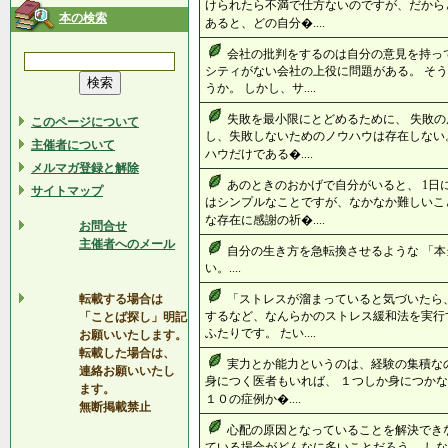
けられたら不満で仕方ないのですが、だから
本の検索
あると、どの自分�....
会社の批判をするのは自分の意見を持っ
シティがない会社の上役に問題がある。 そ
うか。 しかし、サ....
失敗を最小限にとどめるために、 失敗の
このページについて
し、失敗しないためのノウハウは存在しない
主催者について
ハウだけである�....
メルマガ登録と解除
あのときのおかげで自分がいると、 1日
サイトマップ
はシンプルなことですが、なかなか難しいこ
な存在に感謝の祈�....
お問合せ
主催者へのメール
自分の生き方を急転換させるような 「本
い。....
転載する場合は
「ストレスが溜まっていると気づいたら
するなど、なんらかのストレス緩和法を実行
「ことば探し」明記
ふたりです。 たい....
お願いいたします。
転載した場合は、
実力とか能力というのは、経験の集積な
連絡お願いいたし
身につく医者もいれば、 １つしか身につかな
ます。
１０の症例か�....
無断掲載禁止
心配の原因となっていることを解決でき
ている場合がどんなに多いことだろう。 し