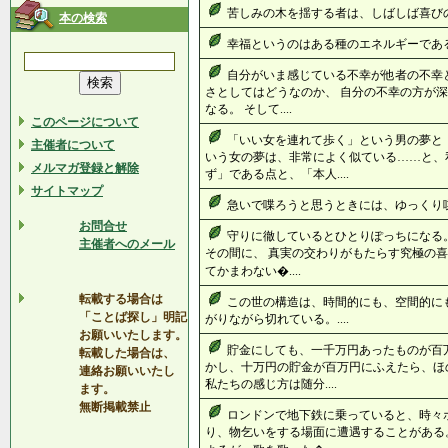
苦しみの木を揺する者は、しばしば喜びの種
本の検索
幸福というのはある種のエネルギーである。
自分がいま感じている不幸が他者の不幸と
さとしてはどうなのか、 自分の不幸の方が深
なる。 そして....
このページについて
「いい女を連れて歩く」という男の夢と
主催者について
いう女の夢は、非常によく似ている……と、
メルマガ登録と解除
ず」である点と、「本人....
サイトマップ
急いで喋ろうと思うときには、ゆっくり喋れ
お問合せ
守りに徹しているとひとりぽっちになる
主催者へのメール
その間に、 真実の交わりがもたらす究極の喜
てかまわない�....
転載する場合は
この世の構造は、時間的にも、空間的に
「ことば探し」明記
がりながら切れている。....
お願いいたします。
貯金にしても、一千万円あったものが百
転載した場合は、
かし、十万円の貯金が百万円にふえたら、ほ
連絡お願いいたし
私たちの感じ方は随分....
ます。
無断掲載禁止
ロンドンで地下鉄に乗っていると、時々
り、物乞いをする場面に遭遇することがある