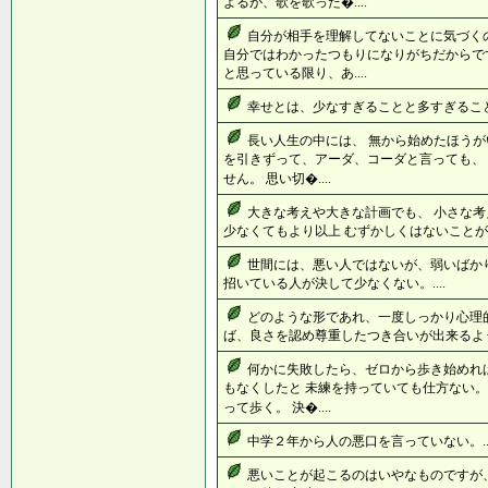
よるが、歌を歌った�....
自分が相手を理解してないことに気づく
自分ではわかったつもりになりがちだからで
と思っている限り、あ....
幸せとは、少なすぎることと多すぎることの
長い人生の中には、 無から始めたほうが
を引きずって、アーダ、コーダと言っても、
せん。 思い切�....
大きな考えや大きな計画でも、 小さな考
少なくてもより以上 むずかしくはないことが……
世間には、悪い人ではないが、弱いばか
招いている人が決して少なくない。....
どのような形であれ、一度しっかり心理
ば、良さを認め尊重したつき合いが出来るように
何かに失敗したら、ゼロから歩き始めれ
もなくしたと 未練を持っていても仕方ない。
って歩く。 決�....
中学２年から人の悪口を言っていない。...
悪いことが起こるのはいやなものですが