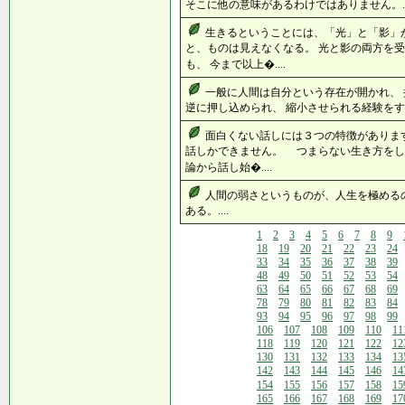
そこに他の意味があるわけではありません。..
生きるということには、「光」と「影」
と、ものは見えなくなる。 光と影の両方を受
も、 今まで以上�....
一般に人間は自分という存在が開かれ、
逆に押し込められ、 縮小させられる経験をする
面白くない話しには３つの特徴がありま
話しかできません。 つまらない生き方をし
論から話し始�....
人間の弱さというものが、人生を極める
ある。....
1
2
3
4
5
6
7
8
9
18
19
20
21
22
23
24
33
34
35
36
37
38
39
48
49
50
51
52
53
54
63
64
65
66
67
68
69
78
79
80
81
82
83
84
93
94
95
96
97
98
99
106
107
108
109
110
11
118
119
120
121
122
12
130
131
132
133
134
13
142
143
144
145
146
14
154
155
156
157
158
15
165
166
167
168
169
17