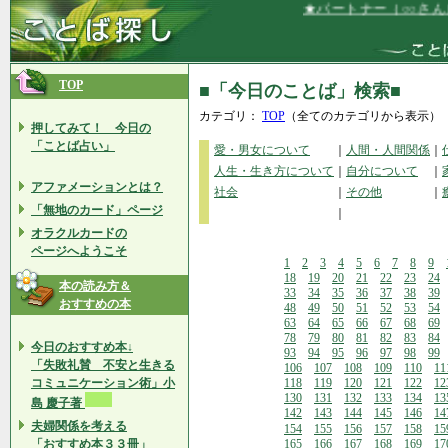
★パートナー（○○さん）
TOP
■「今日のことば」検索■
カテゴリ：
TOP
（全てのカテゴリから表示）
押してみて！ 今日の
「ことば占い」
愛・男女について
｜
人間・人間関係
｜
人生・生き方について
｜
自分について
｜
アファメーションとは？
社会
｜
その他
｜
「無地のカード」ページ
｜
オラクルカードの
ページへようこそ
1
2
3
4
5
6
7
8
9
18
19
20
21
22
23
24
本の読み方＆
33
34
35
36
37
38
39
おすすめの本
48
49
50
51
52
53
54
63
64
65
66
67
68
69
78
79
80
81
82
83
84
今日のおすすめ本↓
93
94
95
96
97
98
99
「失敗礼賛 不安と生きる
106
107
108
109
110
11
コミュニケーション術」小
118
119
120
121
122
12
130
131
132
133
134
13
島 慶子著
142
143
144
145
146
14
夫婦関係を考える
154
155
156
157
158
15
「おすすめ本３３冊」
165
166
167
168
169
17