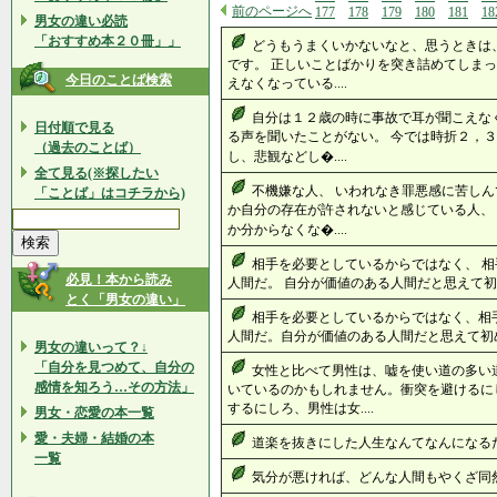
前のページへ
177
178
179
180
181
18
男女の違い必読
「おすすめ本２０冊」」
どうもうまくいかないなと、思うときは
です。 正しいことばかりを突き詰めてしまっ
今日のことば検索
えなくなっている....
自分は１２歳の時に事故で耳が聞こえな
日付順で見る
る声を聞いたことがない。 今では時折２，３
（過去のことば）
し、悲観などし�....
全て見る(※探したい
不機嫌な人、 いわれなき罪悪感に苦しん
「ことば」はコチラから)
か自分の存在が許されないと感じている人、
か分からなくな�....
相手を必要としているからではなく、 相
必見！本から読み
人間だ。 自分が価値のある人間だと思えて初めて
とく「男女の違い」
相手を必要としているからではなく、相
人間だ。自分が価値のある人間だと思えて初め
男女の違いって？↓
「自分を見つめて、自分の
女性と比べて男性は、嘘を使い道の多い
感情を知ろう…その方法」
いているのかもしれません。衝突を避けるに
するにしろ、男性は女....
男女・恋愛の本一覧
愛・夫婦・結婚の本
道楽を抜きにした人生なんてなんになるだろ
一覧
気分が悪ければ、どんな人間もやくざ同然.