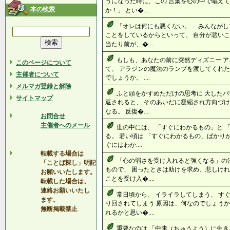
うになった時に、この 言葉を心の中で唱えて
本の検索
か！」 とい�....
「オレは何にも悪くない。 みんながし
ことをしているからといって、 自分が悪いこ
当たり前が、�....
もしも、あなたの前に突然ディズニー 
このページについて
て、 アラジンの魔法のランプを渡してくれた
主催者について
でしょうか。 ....
メルマガ登録と解除
ふと頭をかすめただけの思考に 大したパ
サイトマップ
返されると、 そのあいだに凝縮され方向づけ
なる。 反復�....
お問合せ
主催者へのメール
世の中には、 「すぐにわかるもの」と 
る。 若い頃は 「すぐにわかるもの」ばかり
ぐにはわか....
転載する場合は
「心の弱さを受け入れると強くなる」の
「ことば探し」明記
もので、 困ったときは助けを求め、悲しけれ
お願いいたします。
ことを受け入�....
転載した場合は、
連絡お願いいたし
常日頃から、 イライラしてしまう、 す
ます。
り回されてしまう 原因は、何なのでしょうか
無断掲載禁止
れるかと思い�....
重要なのは 「中庸（ちゅうよう）に生き