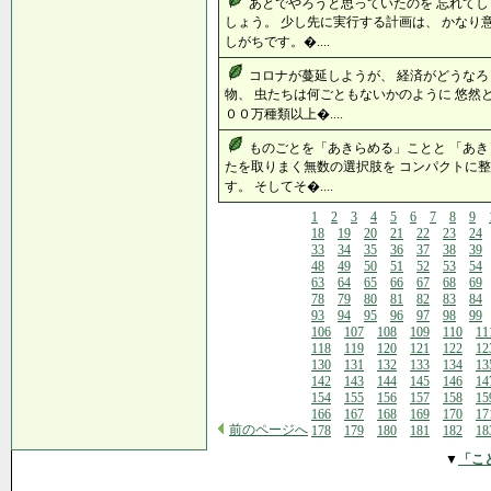
あとでやろうと思っていたのを 忘れてし
しょう。 少し先に実行する計画は、 かなり
しがちです。�....
コロナが蔓延しようが、 経済がどうなろ
物、 虫たちは何ごともないかのように 悠然
００万種類以上�....
ものごとを「あきらめる」ことと 「あき
たを取りまく無数の選択肢を コンパクトに整
す。 そしてそ�....
1
2
3
4
5
6
7
8
9
18
19
20
21
22
23
24
33
34
35
36
37
38
39
48
49
50
51
52
53
54
63
64
65
66
67
68
69
78
79
80
81
82
83
84
93
94
95
96
97
98
99
106
107
108
109
110
11
118
119
120
121
122
12
130
131
132
133
134
13
142
143
144
145
146
14
154
155
156
157
158
15
166
167
168
169
170
17
前のページへ
178
179
180
181
182
18
▼
「こ