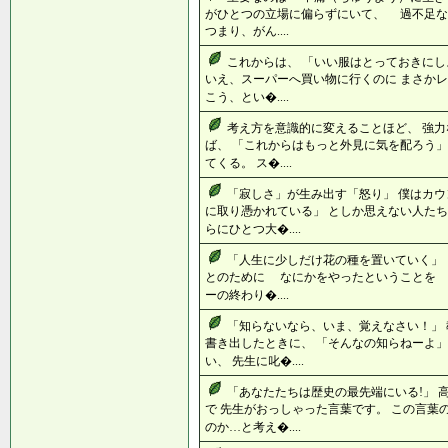
がひとつの立場に偏らずにいて、 過不足な
つまり、がん....
これからは、 「いい服はとっておきにし
いえ、スーパーへ買い物に行くのに まさかレ
こう、とい�....
考え方を意識的に変えることほど、 強力
ば、 「これからはもっと外見に気を配ろう」
てくる。 ス�....
「寂しさ」が生み出す「怒り」 僕はカウ
に取り憑かれている」 としか思えない人たち
らにひとつ大�....
「人生に少しだけ花の種を置いていく」
とのために なにかをやったということを 
ーの終わり�....
「知らないなら、いま、覚えなさい！」 
書き出したときに、 「そんなの知らねーよ」
い、 先生に叱�....
「あなたたちは歴史の最先端にいる!」 
で 先生がおっしゃった言葉です。 この言葉
のか…と考え�....