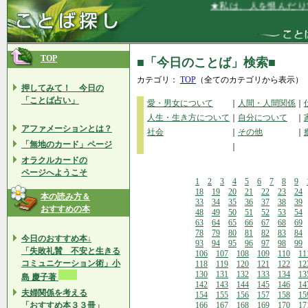
★私は、人を恨んだりする
TOP
■「今日のことば」検索■
カテゴリ：
TOP
（全てのカテゴリから表示）
押してみて！ 今日の
「ことば占い」
愛・男女について
｜
人間・人間関係
｜
人生・生き方について
｜
自分について
｜
アファメーションとは？
社会
｜
その他
｜
「無地のカード」ページ
｜
オラクルカードの
ページへようこそ
1
2
3
4
5
6
7
8
9
18
19
20
21
22
23
24
本の読み方＆
33
34
35
36
37
38
39
おすすめの本
48
49
50
51
52
53
54
63
64
65
66
67
68
69
78
79
80
81
82
83
84
今日のおすすめ本↓
93
94
95
96
97
98
99
「失敗礼賛 不安と生きる
106
107
108
109
110
11
コミュニケーション術」小
118
119
120
121
122
12
130
131
132
133
134
13
島 慶子著
142
143
144
145
146
14
夫婦関係を考える
154
155
156
157
158
15
「おすすめ本３３冊」
166
167
168
169
170
17