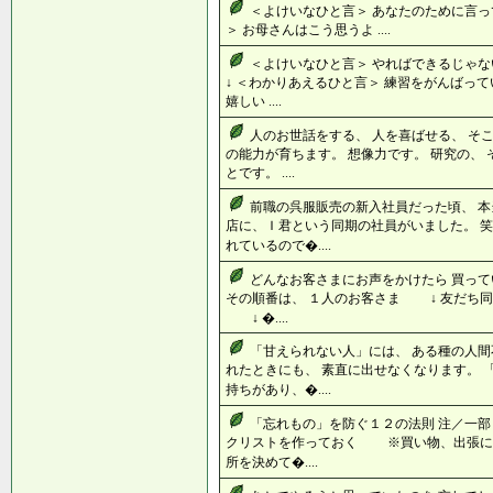
＜よけいなひと言＞ あなたのために言
＞ お母さんはこう思うよ ....
＜よけいなひと言＞ やればできるじ
↓ ＜わかりあえるひと言＞ 練習をがんばっ
嬉しい ....
人のお世話をする、 人を喜ばせる、 そ
の能力が育ちます。 想像力です。 研究の、
とです。 ....
前職の呉服販売の新入社員だった頃、 本
店に、Ｉ君という同期の社員がいました。 笑
れているので�....
どんなお客さまにお声をかけたら 買っ
その順番は、 １人のお客さま ↓ 友だち
↓ �....
「甘えられない人」には、 ある種の人間
れたときにも、 素直に出せなくなります。 
持ちがあり、�....
「忘れもの」を防ぐ１２の法則 注／一部
クリストを作っておく ※買い物、出張に
所を決めて�....