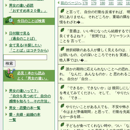
前のページへ
178
179
180
181
182
18
男女の違い必読
「おすすめ本２０冊」」
と言って、 自分の行動を反省すれば、 
対にありません。 それどころか、重箱の隅を
今日のことば検索
憶をわざわ�....
「普通は、いい年になったら結婚するで
日付順で見る
良くするよね？」 「世間では、フリーランス
（過去のことば）
ことを 言って....
全て見る(※探したい
挫折経験のある人が優しく見えるのは、 
「ことば」はコチラから)
は弱いもの、心の深いところでそれを 実感
他人事ではい�....
誰かの期待に応えられないことへの恐れ
必見！本から読み
れ。 「なんだ、あんなものか」と 思われる
とく「男女の違い」
れ。 自分が「自分....
「できるか、できないか」は 後回しにし
男女の違いって？↓
を考えてみてください。 そして、 「やりた
「自分を見つめて、自分の
を、 「でき....
感情を知ろう…その方法」
やりたいことがある人でも、 不安や怖さ
男女・恋愛の本一覧
「今はまだ準備期間」と思って、 行動を先延
愛・夫婦・結婚の本
なか一歩を踏....
一覧
子どもが食べてくれない時や、つい 「な