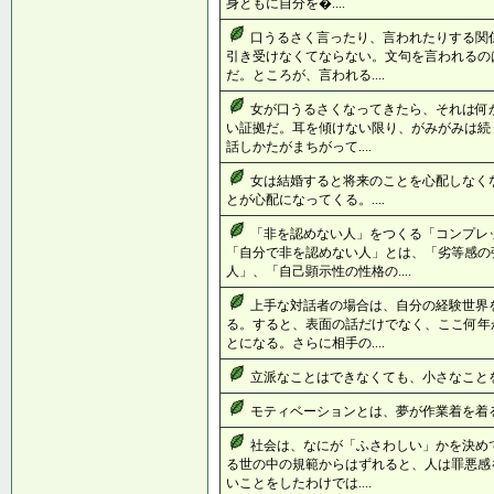
身ともに自分を�....
口うるさく言ったり、言われたりする関
引き受けなくてならない。文句を言われるの
だ。ところが、言われる....
女が口うるさくなってきたら、それは何
い証拠だ。耳を傾けない限り、がみがみは続
話しかたがまちがって....
女は結婚すると将来のことを心配しなく
とが心配になってくる。....
「非を認めない人」をつくる「コンプレ
「自分で非を認めない人」とは、「劣等感の
人」、「自己顕示性の性格の....
上手な対話者の場合は、自分の経験世界
る。すると、表面の話だけでなく、ここ何年
とになる。さらに相手の....
立派なことはできなくても、小さなことを立
モティベーションとは、夢が作業着を着ると
社会は、なにが「ふさわしい」かを決め
る世の中の規範からはずれると、人は罪悪感
いことをしたわけでは....