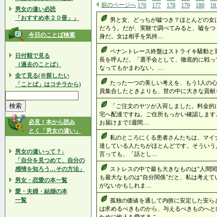
前のページへ
176
177
178
179
180
18
男女の違い必読
「おすすめ本２０冊」」
男と女、どっちが嘘つき？ほとんどの女
だろう。だが、実験で調べてみると、嘘をつ
今日のことば検索
身だ。女は相手を気持....
ペナントレース終盤はストライキ騒動と
日付順で見る
長を呼んだ。「選手会として、徹底的に戦っ
（過去のことば）
なってもかまわない。....
全て見る(※探したい
たった一つの美しい考えを、もう1人の
「ことば」はコチラから)
員集合したときよりも、世の中に大きな貢献をす
「ご注文のヤツが入荷しました。料金的
宅へ配達ですね。ご住所もっかい確認しま
必見！本から読み
お届けまで1週間....
とく「男女の違い」
私のところにくる患者さんたちは、マイナ
達している人たちがほとんどです。そういう
男女の違いって？↓
言っても、「話とし....
「自分を見つめて、自分の
感情を知ろう…その方法」
ストレスの中で最も大きなものは“人間関
も最大なものは“自分関係”だと、私は考え
男女・恋愛の本一覧
がないかもしれま....
愛・夫婦・結婚の本
一覧
孤独の価値を通して内側に安定した安ら
は求めるべきものから、与えるべきものへと