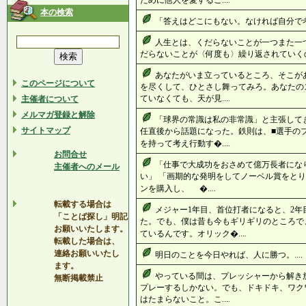
ために他人を愛するこ....
本の検索
「答えはどこにもない。なければ自分で考え
人生とは、くだらないことが一つまた一
だらないことが〈何度も〉繰り返されていくのだ
あなたがいま立っているところ、そこが
このページについて
を尽くして、ひとさし舞ってみろ。あなたの
ていなくても、天が見....
主催者について
メルマガ登録と解除
「球界の常識は私の非常識」と主張してき
サイトマップ
任直後から話題になった。鉄則は、■選手の
を持って考え行動す�....
お問合せ
「仕事で大成功をおさめて億万長者にな
主催者へのメール
い」 「画期的な発明をしてノーベル賞をとり
ンを購入し、 �....
転載する場合は
メジャー1年目、首位打者になると、2年
「ことば探し」明記
た。でも、僕は昔も今もギリギリのところで
お願いいたします。
ているんです。オリック�....
転載した場合は、
連絡お願いいたし
明日のことを今日やれば、人に勝つ。....
ます。
やっている間は、プレッシャーから解き
無断掲載禁止
プレーするしかない。でも、ドキドキ、ワク
はたまらないこと。こ....