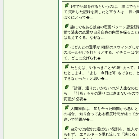
1年で記録を作るというのは、 誰にでも
て 突出した記録を残したと言う人は、 長い
ぼくにとって�....
誰にでもある独自の恋愛パターン恋愛経
覚で過去の恋愛や自分自身の内面を探ること
は見えてくる。なぜな....
ほどんどの選手が1種類のスウィングし
のボールだけを打とうとする。イチローは少
て、どこに投げられ�....
たとえば、やるべきことが10件あって、
たとします。「よし、今日は3件もできた」
できなかった」と思い�....
「計画」通りにいかないのが 人生なのだ
ら、 「計画」もその通りには進まないもので
変更が 必要�....
人間関係は、 知り合った瞬間から悪いと
の場合、 知り合ってある程度時間が経ってか
違いで問題が�....
自分では絶対に選ばない役割を、 他人
もせず、 エネルギーを垂れ流して「演じる」