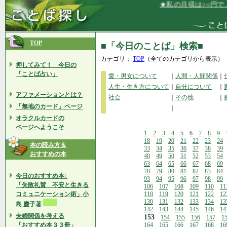
★私の月収は○○円で、そ
TOP
■「今日のことば」検索■
カテゴリ：
TOP
（全てのカテゴリから表示）
押してみて！ 今日の
「ことば占い」
愛・男女について
｜
人間・人間関係
｜
人生・生き方について
｜
自分について
｜
アファメーションとは？
社会
｜
その他
｜
「無地のカード」ページ
｜
オラクルカードの
ページへようこそ
1
2
3
4
5
6
7
8
9
18
19
20
21
22
23
24
本の読み方＆
33
34
35
36
37
38
39
おすすめの本
48
49
50
51
52
53
54
63
64
65
66
67
68
69
78
79
80
81
82
83
84
今日のおすすめ本↓
93
94
95
96
97
98
99
「失敗礼賛 不安と生きる
106
107
108
109
110
11
コミュニケーション術」小
118
119
120
121
122
12
130
131
132
133
134
13
島 慶子著
142
143
144
145
146
14
夫婦関係を考える
153
154
155
156
157
1
「おすすめ本３３冊」
164
165
166
167
168
16