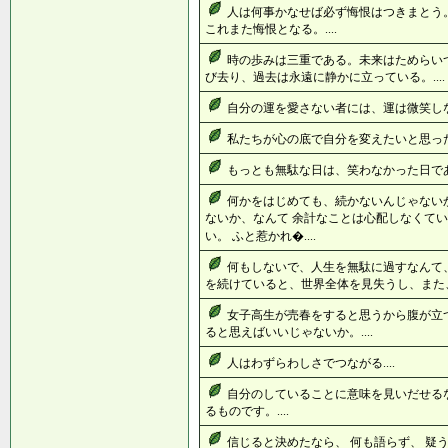
人は何事かなせば必ず悔恨はつきまとう
これまた悔恨となる。....
時の歩みは三重である。未来はためらい
び去り、過去は永遠に静かに立っている。....
自分の運を愛さない者には、運は微笑しない
私たちが心の底で自分を変えたいと思った
もっとも無駄な日は、笑わなかった日である
何かをはじめても、続かないんじゃない
ないか、なんて 余計なことは心配しなくてい
い。 ふと惹かれ�....
何もしないで、人生を無駄に過すなんて
を続けていると、世界全体を見失うし、また、
女子高生が売春をすると思うから腹が立
ると思えばいいじゃないか。....
人はわずらわしさでつながる....
自分のしていることに意味を見いだせる
るものです。....
信じると決めたなら、 何も語らず、 疑うこ