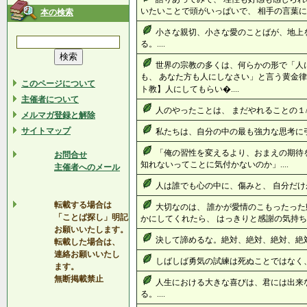
いたいことで頭がいっぱいで、 相手の言葉に耳
本の検索
小さな親切、小さな愛のことばが、地上
る。....
世界の宗教の多くは、何らかの形で「人
も、 あなた方も人にしなさい」と言う黄金
このページについて
ト教】人にしてもらい�....
主催者について
人のやったことは、 まだやれることの１/１
メルマガ登録と解除
サイトマップ
私たちは、自分の中の最も強力な思考に引き
「俺の習性を変えるより、おまえの期待
お問合せ
知れないってことに気付かないのか」....
主催者へのメール
人は誰でも心の中に、傷みと、 自分だけが
転載する場合は
大切なのは、 誰かが愛情のこもったった
「ことば探し」明記
かにしてくれたら、 はっきりと感謝の気持ちを伝
お願いいたします。
決して諦めるな。絶対、絶対、絶対、絶対に
転載した場合は、
連絡お願いいたし
しばしば勇気の試練は死ぬことではなく、生
ます。
無断掲載禁止
人生における大きな喜びは、君には出来
る。....