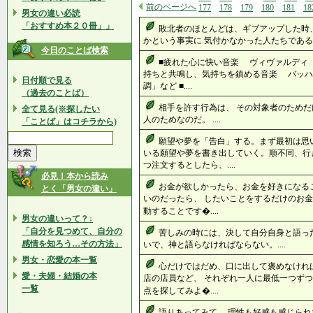
前のページへ
177
178
179
180
181
18
男女の違い必読
「おすすめ本２０冊」」
敗北者のほとんどは、ギブアップした時
かという事実に 気付かなかった人たちである。 .
今日のことば検索
■疲れた心に快い音楽 ヴィヴァルディ 
持ちと共鳴し、気持ちを鎮める音楽 バッハ
日付順で見る
調」など ■....
（過去のことば）
相手を許す行為は、 その対象者のためだ
全て見る(※探したい
人のためなのだ。 ....
「ことば」はコチラから)
願望や夢を「告白」する。まず最初は思
いる願望や夢を書き出していく。順不同、行
つ注文するとしたら、....
必見！本から読み
お金が欲しかったら、お金を好きになる
とく「男女の違い」
いのだったら、 したいことをするだけのお金
動することです�....
男女の違いって？↓
「自分を見つめて、自分の
苦しみの時には、決して自分自身と語っ
感情を知ろう…その方法」
いで、神と語らなければならない。....
男女・恋愛の本一覧
心だけではだめ、口に出して褒めなけれ
愛・夫婦・結婚の本
店の店員など、 それぞれ一人に最低一つずつ
一覧
点を探してみよ�....
語りあってみて、 理性も好感も感じられ