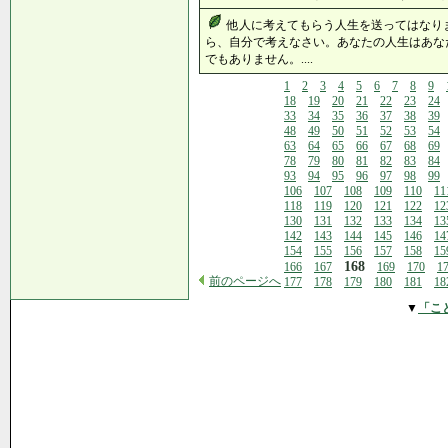
他人に考えてもらう人生を送ってはなり
ら、自分で考えなさい。あなたの人生はあな
でもありません。....
1
2
3
4
5
6
7
8
9
18
19
20
21
22
23
24
33
34
35
36
37
38
39
48
49
50
51
52
53
54
63
64
65
66
67
68
69
78
79
80
81
82
83
84
93
94
95
96
97
98
99
106
107
108
109
110
11
118
119
120
121
122
12
130
131
132
133
134
13
142
143
144
145
146
14
154
155
156
157
158
15
168
166
167
169
170
1
前のページへ
177
178
179
180
181
18
▼
「こ