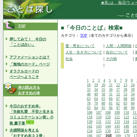
★私は、毎日ウォー
TOP
■「今日のことば」検索■
カテゴリ：
TOP
（全てのカテゴリから表示）
押してみて！ 今日の
「ことば占い」
愛・男女について
｜
人間・人間関係
｜
人生・生き方について
｜
自分について
｜
アファメーションとは？
社会
｜
その他
｜
「無地のカード」ページ
｜
オラクルカードの
ページへようこそ
1
2
3
4
5
6
7
8
9
18
19
20
21
22
23
24
本の読み方＆
33
34
35
36
37
38
39
おすすめの本
48
49
50
51
52
53
54
63
64
65
66
67
68
69
78
79
80
81
82
83
84
今日のおすすめ本↓
93
94
95
96
97
98
99
「失敗礼賛 不安と生きる
106
107
108
109
110
11
コミュニケーション術」小
118
119
120
121
122
12
130
131
132
133
134
13
島 慶子著
142
143
144
145
146
14
夫婦関係を考える
154
155
156
157
158
15
168
「おすすめ本３３冊」
166
167
169
170
1