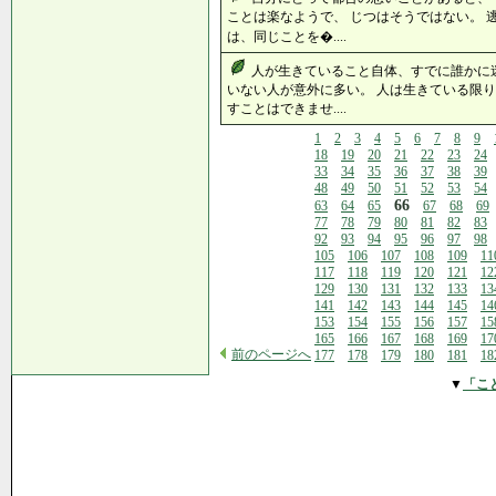
ことは楽なようで、 じつはそうではない。 
は、同じことを�....
人が生きていること自体、すでに誰かに
いない人が意外に多い。 人は生きている限り
すことはできませ....
1
2
3
4
5
6
7
8
9
18
19
20
21
22
23
24
33
34
35
36
37
38
39
48
49
50
51
52
53
54
66
63
64
65
67
68
69
77
78
79
80
81
82
83
92
93
94
95
96
97
98
105
106
107
108
109
11
117
118
119
120
121
12
129
130
131
132
133
13
141
142
143
144
145
14
153
154
155
156
157
15
165
166
167
168
169
17
前のページへ
177
178
179
180
181
18
▼
「こ