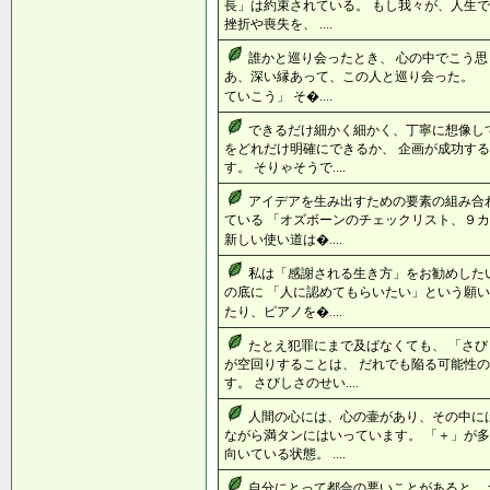
長」は約束されている。 もし我々が、人生で
挫折や喪失を、 ....
誰かと巡り会ったとき、 心の中でこう思
あ、深い縁あって、この人と巡り会った。 
ていこう」 そ�....
できるだけ細かく細かく、丁寧に想像し
をどれだけ明確にできるか、 企画が成功す
す。 そりゃそうで....
アイデアを生み出すための要素の組み合
ている 「オズボーンのチェックリスト、９カ
新しい使い道は�....
私は「感謝される生き方」をお勧めした
の底に 「人に認めてもらいたい」という願い
たり、ピアノを�....
たとえ犯罪にまで及ばなくても、 「さ
が空回りすることは、 だれでも陥る可能性
す。 さびしさのせい....
人間の心には、心の壷があり、その中に
ながら満タンにはいっています。 「＋」が
向いている状態。 ....
自分にとって都合の悪いことがあると、 