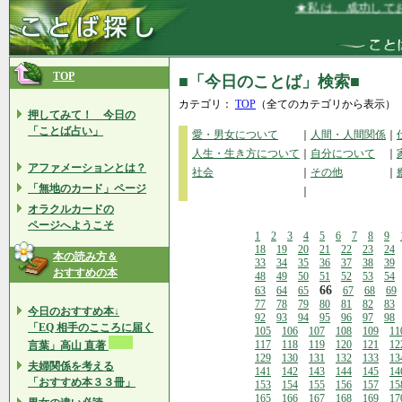
★私は、成功しており
TOP
■「今日のことば」検索■
カテゴリ：
TOP
（全てのカテゴリから表示）
押してみて！ 今日の
「ことば占い」
愛・男女について
｜
人間・人間関係
｜
人生・生き方について
｜
自分について
｜
アファメーションとは？
社会
｜
その他
｜
「無地のカード」ページ
｜
オラクルカードの
ページへようこそ
1
2
3
4
5
6
7
8
9
18
19
20
21
22
23
24
本の読み方＆
33
34
35
36
37
38
39
おすすめの本
48
49
50
51
52
53
54
66
63
64
65
67
68
69
77
78
79
80
81
82
83
今日のおすすめ本↓
92
93
94
95
96
97
98
「EQ 相手のこころに届く
105
106
107
108
109
11
117
118
119
120
121
12
言葉」高山 直著
129
130
131
132
133
13
夫婦関係を考える
141
142
143
144
145
14
「おすすめ本３３冊」
153
154
155
156
157
15
165
166
167
168
169
17