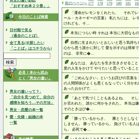
男女の違い必読
前のページへ
177
178
179
180
181
18
「おすすめ本２０冊」」
「運命がレモンをくれたら、 それでレ
今日のことば検索
ール・カネーギーの言葉） 私たちには、 レ
けれども、そ....
日付順で見る
本当につらい時 それは 本当に大切なものが 
（過去のことば）
自然に生まれたいとおしいと思う気持ち
全て見る(※探したい
心から思う誰かに対して 愛を示すのは簡単で
「ことば」はコチラから)
のは、 非常に�....
あなたは、 あなたを生き生きさせること
度の人生をかけて やりたいと思っていることを 
必見！本から読み
「ごめんなさい」というお詫びの言葉を 
とく「男女の違い」
の人間関係がよくも悪くもなっていく分かれ
あったおかげで、....
男女の違いって？↓
「自分を見つめて、自分の
「あとで気づくこともあるよね、 そし
感情を知ろう…その方法」
か言われた、誰かに何かをされた。 本当は嫌
そのときはび�....
男女・恋愛の本一覧
愛・夫婦・結婚の本
「勝っているからさ、 勝とうとしなく
一覧
しません。 勝っているから。 負けている人
ら。 必死で�....