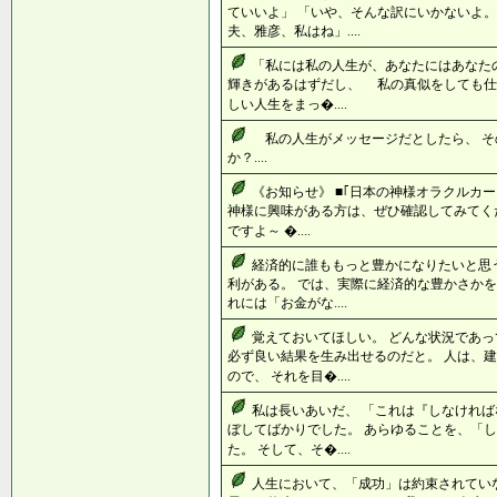
ていいよ」 「いや、そんな訳にいかないよ。
夫、雅彦、私はね」....
「私には私の人生が、あなたにはあなた
輝きがあるはずだし、 私の真似をしても
しい人生をまっ�....
私の人生がメッセージだとしたら、 そ
か？....
《お知らせ》 ■｢日本の神様オラクルカ
神様に興味がある方は、ぜひ確認してみて
ですよ～ �....
経済的に誰ももっと豊かになりたいと思
利がある。 では、実際に経済的な豊かさかを
れには「お金がな....
覚えておいてほしい。 どんな状況であ
必ず良い結果を生み出せるのだと。 人は、
ので、 それを目�....
私は長いあいだ、 「これは『しなければ
ぼしてばかりでした。 あらゆることを、「
た。 そして、そ�....
人生において、「成功」は約束されていな