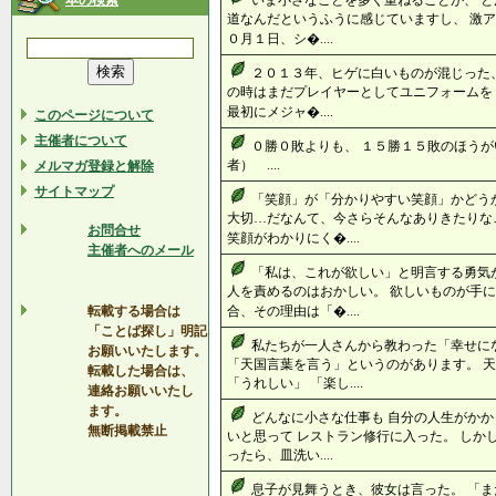
本の検索
いま小さなことを多く重ねることが、 と
道なんだというふうに感じていますし、 激ア
０月１日、シ�....
２０１３年、ヒゲに白いものが混じった、
の時はまだプレイヤーとしてユニフォーム
最初にメジャ�....
このページについて
主催者について
０勝０敗よりも、 １５勝１５敗のほうが
者） ....
メルマガ登録と解除
サイトマップ
「笑顔」が「分かりやすい笑顔」かどう
大切…だなんて、今さらそんなありきたりな
お問合せ
笑顔がわかりにく�....
主催者へのメール
「私は、これが欲しい」と明言する勇気
人を責めるのはおかしい。 欲しいものが手に
転載する場合は
合、その理由は「�....
「ことば探し」明記
私たちが一人さんから教わった「幸せに
お願いいたします。
「天国言葉を言う」というのがあります。 天
転載した場合は、
「うれしい」 「楽し....
連絡お願いいたし
ます。
どんなに小さな仕事も 自分の人生がかか
無断掲載禁止
いと思って レストラン修行に入った。 しか
ったら、皿洗い....
息子が見舞うとき、彼女は言った。 「