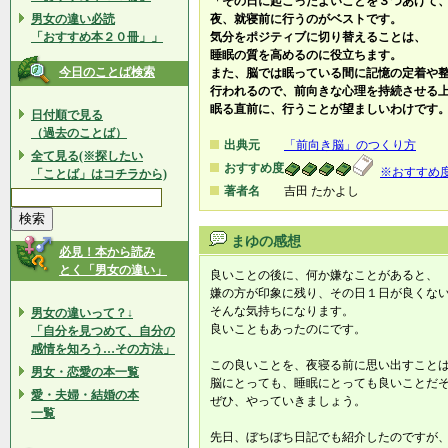
「その日に起こったよいことを３つあげて
男女の違い必読
夜、就寝前に行うのがベストです。
「おすすめ本２０冊」」
気分をポジティブに切り替えることは、
睡眠の質を高めるのに役立ちます。
今日のことば検索
また、脳では眠っている間に記憶の定着や
行われるので、前向きな心理を持続させる
眠る直前に、行うことが望ましいわけです
日付順で見る
（過去のことば）
出典元
「前向き脳」のつくり方
全て見る(※探したい
おすすめ度
※おすすめ
「ことば」はコチラから)
著者名
吉田 たかよし
まゆの感想
必見！本から読み
とく「男女の違い」
良いことの後に、何か嫌なことがあると、
嫌の方が印象に残り、その日１日が良くな
そんな気持ちになります。
男女の違いって？↓
良いこともあったのにです。
「自分を見つめて、自分の
感情を知ろう…その方法」
この良いことを、夜寝る前に思い出すこと
男女・恋愛の本一覧
脳にとっても、睡眠にとっても良いことだ
愛・夫婦・結婚の本
ぜひ、やっていきましょう。
一覧
先日、ぼちぼち日記でも紹介したのですが