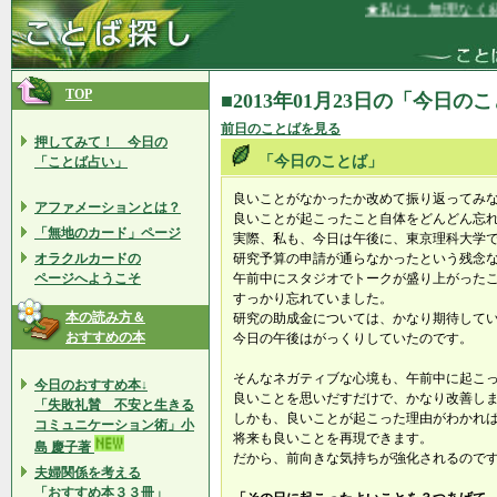
★私は、無理なく経
TOP
■2013年01月23日の「今日の
前日のことばを見る
押してみて！ 今日の
「今日のことば」
「ことば占い」
良いことがなかったか改めて振り返ってみ
アファメーションとは？
良いことが起こったこと自体をどんどん忘
「無地のカード」ページ
実際、私も、今日は午後に、東京理科大学
オラクルカードの
研究予算の申請が通らなかったという残念
ページへようこそ
午前中にスタジオでトークが盛り上がった
すっかり忘れていました。
本の読み方＆
研究の助成金については、かなり期待して
おすすめの本
今日の午後はがっくりしていたのです。
そんなネガティブな心境も、午前中に起こ
今日のおすすめ本↓
良いことを思いだすだけで、かなり改善し
「失敗礼賛 不安と生きる
しかも、良いことが起こった理由がわかれ
コミュニケーション術」小
将来も良いことを再現できます。
島 慶子著
だから、前向きな気持ちが強化されるので
夫婦関係を考える
「おすすめ本３３冊」