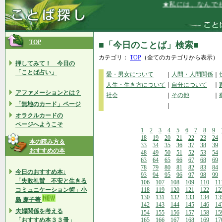
★私には、なんでも話
TOP
■「今日のことば」検索■
カテゴリ：
TOP
（全てのカテゴリから表示）
押してみて！ 今日の
「ことば占い」
愛・男女について
｜
人間・人間関係
｜
人生・生き方について
｜
自分について
｜
アファメーションとは？
社会
｜
その他
｜
「無地のカード」ページ
｜
オラクルカードの
ページへようこそ
1
2
3
4
5
6
7
8
9
18
19
20
21
22
23
24
本の読み方＆
33
34
35
36
37
38
39
おすすめの本
48
49
50
51
52
53
54
63
64
65
66
67
68
69
78
79
80
81
82
83
84
今日のおすすめ本↓
93
94
95
96
97
98
99
「失敗礼賛 不安と生きる
106
107
108
109
110
11
コミュニケーション術」小
118
119
120
121
122
12
130
131
132
133
134
13
島 慶子著
142
143
144
145
146
14
夫婦関係を考える
154
155
156
157
158
15
「おすすめ本３３冊」
165
166
167
168
169
17