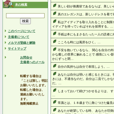
本の検索
美しい顔が推薦状であるならば、美しい心は
真のエレガンスは、新しいドレスを着て得ら
私はアイディアを取り入れることに制限
イディアを持っていればそれを採用する。....
このページについて
手紙は本にもまさるたった一人の読者に向け
主催者について
こころも時には風邪をひく。....
メルマガ登録と解除
サイトマップ
不安を抱いているなら、 関心を自分の外
かな癒しの世界に触れることで 感情にいい影
お問合せ
かにずっと閉....
主催者へのメール
自分の気持ちは自分で表現しよう。....
あなたは自分は弱いと感じるときには、
転載する場合は
きには、不適当なのだ。自分は二流でしかな
「ことば探し」明記
だ。....
お願いいたします。
転載した場合は、
しまっておいて錆びつかせるよりは、 
連絡お願いいたし
....
ます。
常識とは、１８歳までに身につけた偏見の集
無断掲載禁止
あなたが絶望している時、 あなたが圧