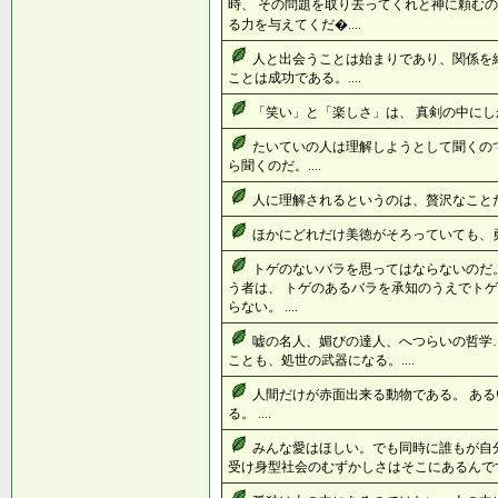
時、 その問題を取り去ってくれと神に頼むの
る力を与えてくだ�....
人と出会うことは始まりであり、関係を
ことは成功である。....
「笑い」と「楽しさ」は、 真剣の中にしかな
たいていの人は理解しようとして聞くの
ら聞くのだ。....
人に理解されるというのは、贅沢なことだ。
ほかにどれだけ美徳がそろっていても、勇気
トゲのないバラを思ってはならないのだ
う者は、 トゲのあるバラを承知のうえでトゲ
らない。 ....
嘘の名人、媚びの達人、へつらいの哲学
ことも、処世の武器になる。....
人間だけが赤面出来る動物である。 あ
る。 ....
みんな愛はほしい。でも同時に誰もが自
受け身型社会のむずかしさはそこにあるんです。