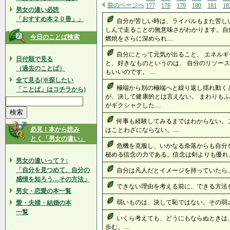
前のページへ
177
178
179
180
181
18
男女の違い必読
「おすすめ本２０冊」」
自分が苦しい時は、ライバルもまた苦し
しんで走ることの無意味さがわかります。自
今日のことば検索
燃焼をさらに深められ....
自分にとって元気が出ること、 エネルギ
日付順で見る
と、好きなものというのは、 自分のリソース
（過去のことば）
もいいのです。 ....
全て見る(※探したい
極端から別の極端へと繰り返し揺れ動く
「ことば」はコチラから)
が、決して健康的とは言えない。 まわりもふ
がギクシャクした....
何事も経験してみるまではわからない。
必見！本から読み
はことわざにならない。....
とく「男女の違い」
危機を克服し、いかなる奈落からも自分
秘める信念の力である。信念は剣よりも優れ、
男女の違いって？↓
「自分を見つめて、自分の
自分は凡人だとイメージを持っていたら、 成
感情を知ろう…その方法」
できない理由を考える前に、できる方法を考
男女・恋愛の本一覧
弱いものは、決して恥ではない。その弱さに
愛・夫婦・結婚の本
一覧
いくら考えても、どうにもならぬときは
歩む。....