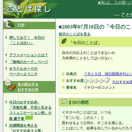
★私は、人が困って
TOP
■2003年07月18日の「今日の
前日のことばを見る
押してみて！ 今日の
「今日のことば」
「ことば占い」
自分の力以上のことはできないが、
アファメーションとは？
力未満のことをしてはいけない。
「無地のカード」ページ
オラクルカードの
ページへようこそ
出典元
７月１５日 朝日新聞
おすすめ度
※おすすめ
本の読み方＆
著者名
イチローのコメント
おすすめの本
今日のおすすめ本↓
まゆの感想
「失敗礼賛 不安と生きる
イチローのことばには、いつも
コミュニケーション術」小
「すごいな、この人！」と
島 慶子著
思わせるような何か、すごさを感じる。
夫婦関係を考える
ことばにして、結果を出しているからだろ
「おすすめ本３３冊」