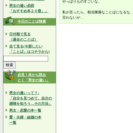
やっぱりものすごいな。
男女の違い必読
「おすすめ本２０冊」」
私が言ったら、相当陳腐なことばになるな
言わないが…
今日のことば検索
日付順で見る
（過去のことば）
全て見る(※探したい
「ことば」はコチラから)
必見！本から読み
とく「男女の違い」
男女の違いって？↓
「自分を見つめて、自分の
感情を知ろう…その方法」
男女・恋愛の本一覧
愛・夫婦・結婚の本
一覧