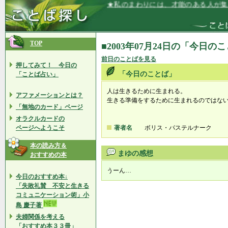
★私のまわりには、才能のある人が集ま
TOP
■2003年07月24日の「今日の
前日のことばを見る
押してみて！ 今日の
「今日のことば」
「ことば占い」
人は生きるために生まれる。
アファメーションとは？
生きる準備をするために生まれるのではな
「無地のカード」ページ
オラクルカードの
ページへようこそ
著者名
ボリス・パステルナーク
本の読み方＆
まゆの感想
おすすめの本
うーん…
今日のおすすめ本↓
「失敗礼賛 不安と生きる
コミュニケーション術」小
島 慶子著
夫婦関係を考える
「おすすめ本３３冊」