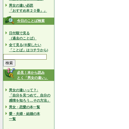
男女の違い必読
「おすすめ本２０冊」」
今日のことば検索
日付順で見る
（過去のことば）
全て見る(※探したい
「ことば」はコチラから)
必見！本から読み
とく「男女の違い」
男女の違いって？↓
「自分を見つめて、自分の
感情を知ろう…その方法」
男女・恋愛の本一覧
愛・夫婦・結婚の本
一覧