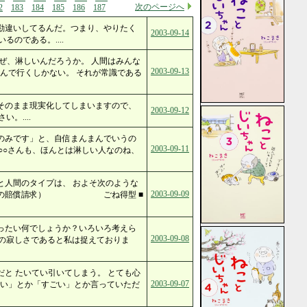
次のページへ
2
183
184
185
186
187
勘違いしてるんだ。つまり、やりたく
2003-09-14
のである。....
ぜ、淋しいんだろうか。 人間はみんな
2003-09-13
んで行くしかない。 それが常識である
そのまま現実化してしまいますので、
2003-09-12
。....
のみです」と、自信まんまんでいうの
2003-09-11
○○さんも、ほんとは淋しい人なのね、
と人間のタイプは、 およそ次のような
2003-09-09
大損害の賠償請求） ごね得型 ■
ったい何でしょうか？いろいろ考えら
2003-09-08
の寂しさであると私は捉えておりま
と たいてい引いてしまう。 とても心
2003-09-07
しい」とか「すごい」とか言っていただ