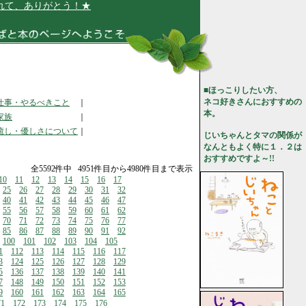
ありがとう！★
■ほっこりしたい方、
ネコ好きさんにおすすめの
仕事・やるべきこと
｜
本。
家族
｜
癒し・優しさについて
｜
じいちゃんとタマの関係が
なんともよく特に１．２は
おすすめですよ～!!
全5592件中 4951件目から4980件目まで表示
10
11
12
13
14
15
16
17
25
26
27
28
29
30
31
32
40
41
42
43
44
45
46
47
55
56
57
58
59
60
61
62
70
71
72
73
74
75
76
77
85
86
87
88
89
90
91
92
100
101
102
103
104
105
1
112
113
114
115
116
117
3
124
125
126
127
128
129
5
136
137
138
139
140
141
7
148
149
150
151
152
153
9
160
161
162
163
164
165
71
172
173
174
175
176