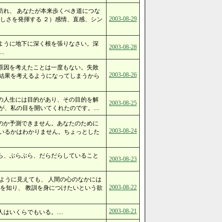
訪れ、 あなたが本来歩くべき道につな
2003-08-29
しさを発揮する ２）感情、直感、シン
ように地下に深く根を張りなさい。深
2003-08-28
..
原因を考えたことは一度もない。失敗
2003-08-26
結果を考えるようになってしまうから
の人生には目的があり、その目的を解
2003-08-25
、私の目を開いてくれたのです。....
のか予測できません。あなたのために
2003-08-24
いるかはわかりません。ちょっとした
ら、ぶらぶら、だらだらしていること
2003-08-23
ように見えても、 人間の心のなかには
2003-08-22
を知り、 教訓を身につけたいという欲
2003-08-21
いくらでもいる。....