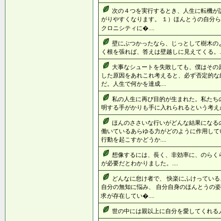
次の４つを実行するとき、人生に転機が
がりやすくなります。 １）ほんとうの自分ら
クロニシティに�....
壁にぶつかったなら、じっとして樹木の
く根を張れば、答えは壁越しに見えてくる。..
大事なシュートを失敗しても、僕はその
した原因をあれこれ考えると、必ず否定的な
だ。人生で何かを達成....
私の人生に再び目的が生まれた。私たち
明する手がかりも手に入れられるという考えが
ほんのささいな行いがどんな結果になる
働いているあらゆる力がどのように作用して
行動を起こすかどうか....
想像するには、長く、非効率に、のらく
が必要だとわかりました。....
どんなに怠け者で、 快楽にふけっている
自分の無知に悩み、 自分自身のほんとうの姿
求が存在してい�....
世の中には親以上に自分を愛してくれる人は