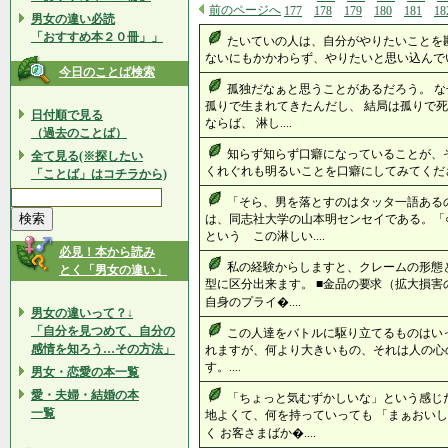
前のページへ
177
178
179
180
181
18
男女の違い必読
「おすすめ本２０冊」」
たいていの人は、自分がやりたいことを
ないにもかかわらず、やりたいと思い込んでいる
今日のことば検索
孤独だなぁと思うことがあるだろう。 な
孤りで生まれてきたんだし、 結局は孤りで死
日付順で見る
ならば、 淋し....
（過去のことば）
知らず知らず口癖になっていることが、
全て見る(※探したい
くれぐれも明るいことを口癖にしてみてください
「ことば」はコチラから)
「そら、男を落とすのはタッタ一語ある
は、同志社大学の山本明センセイである。「
という この淋しい....
必見！本から読み
私の経験からしますと、クレームの形態
とく「男女の違い」
型に区分出来ます。 ■金品の要求（拡
自身のプライ�....
男女の違いって？↓
「自分を見つめて、自分の
この人達をバトルに駆り立てるものはい
感情を知ろう…その方法」
れますが、何より大きいもの、それは人の心
す。....
男女・恋愛の本一覧
愛・夫婦・結婚の本
「ちょっと気むずかしいな」という感じだ
一覧
地よくて、何を持っていっても 「まぁおい
く お客さまばか�....