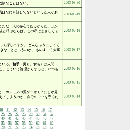
2003-08-20
なことはない。....
局はなにも話してないといった人があ
2003-08-19
でただ一人の存在であるからだ。ほか
2003-08-18
値と呼ぶならば、この私はまさしくそ
って探し出すか。 どんなふうにしてそ
2003-08-17
きなことというのが、 ものすごく大事
ている。相手（男も、女も）は人間
2003-08-16
る。こういう論理からすると、いつも
2003-08-15
.
と、ホンモノの愛がニセモノにしか見
2003-08-14
えてしまうのか。自分のウソを守るた
10
11
12
13
14
15
16
17
25
26
27
28
29
30
31
32
40
41
42
43
44
45
46
47
55
56
57
58
59
60
61
62
70
71
72
73
74
75
76
77