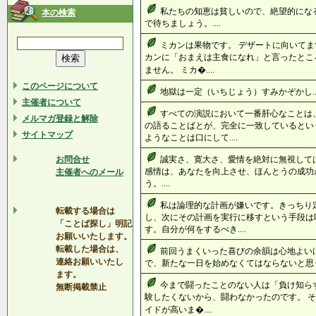
私たちの知恵は貧しいので、絶望的にな
本の検索
で待ちましょう。....
ミカンは果物です。 デザートに向いてま
カンに「おまえは主食になれ」と言ったとこ
ません。 ミカ�....
このページについて
地獄は一定（いちじょう）すみかぞかし...
主催者について
すべての演説において一番肝心なことは
メルマガ登録と解除
の語ることばとが、完全に一致しているとい
サイトマップ
ようなことは口にして....
お問合せ
誠実さ、寛大さ、愛情を絶対に無視して
感情は、あなたを向上させ、ほんとうの成功
主催者へのメール
う。....
私は論理的な計画が嫌いです。きっちり
転載する場合は
し、次にその計画を実行に移すという手段は
「ことば探し」明記
す。自分が何をするべき....
お願いいたします。
転載した場合は、
前回うまくいった喜びの余韻は心地よい
連絡お願いいたし
で、新たな一日を始めなくてはならないと思う。
ます。
今まで闘ったことのない人は「負け知らず
無断掲載禁止
験したくないから、闘わなかったのです。 そ
イドが高いま�....