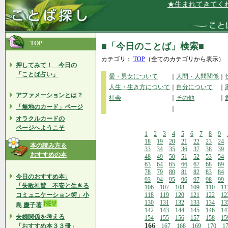
★生まれてきてくれて、
TOP
■「今日のことば」検索■
カテゴリ：
TOP
（全てのカテゴリから表示）
押してみて！ 今日の
「ことば占い」
愛・男女について
｜
人間・人間関係
｜
人生・生き方について
｜
自分について
｜
アファメーションとは？
社会
｜
その他
｜
「無地のカード」ページ
｜
オラクルカードの
ページへようこそ
1
2
3
4
5
6
7
8
9
18
19
20
21
22
23
24
本の読み方＆
33
34
35
36
37
38
39
おすすめの本
48
49
50
51
52
53
54
63
64
65
66
67
68
69
78
79
80
81
82
83
84
今日のおすすめ本↓
93
94
95
96
97
98
99
「失敗礼賛 不安と生きる
106
107
108
109
110
11
コミュニケーション術」小
118
119
120
121
122
12
130
131
132
133
134
13
島 慶子著
142
143
144
145
146
14
夫婦関係を考える
154
155
156
157
158
15
166
「おすすめ本３３冊」
167
168
169
170
1