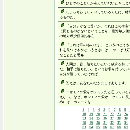
ひとつのことしか考えていないときほど危険
しょっちゅうしゃべっているくせに、結
るものだ。....
「自分」がなぜ尊いか。それはこの宇宙
に同じものがないということを、絶対希少価
の絶対希少価値的存在....
「これは私のものです」 というのどうや
れを見つけるかというときには、 やっぱり好
なことだと思�....
人間は、皆、勝ちたいという欲求を持っ
だ。相手は勝ちたい、という欲求を持ってい
自分が勝っていなければ....
答えは、あなたのなかにこそあります。...
ニセモノの愛をホンモノだと思っている
えない。なぜ、ホンモノの愛がニセモノに見
めには、ホンモノをニ....
1
2
3
4
5
6
7
8
9
18
19
20
21
22
23
24
33
34
35
36
37
38
39
48
49
50
51
52
53
54
63
64
65
66
67
68
69